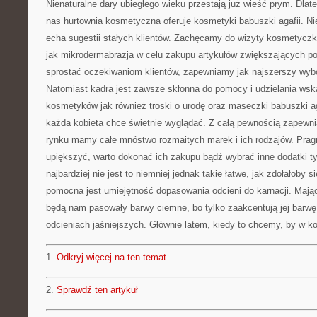
Nienaturalne dary ubiegłego wieku przestają już wieść prym. Dla
nas hurtownia kosmetyczna oferuje kosmetyki babuszki agafii. N
echa sugestii stałych klientów. Zachęcamy do wizyty kosmetyczk
jak mikrodermabrazja w celu zakupu artykułów zwiększających po
sprostać oczekiwaniom klientów, zapewniamy jak najszerszy wybó
Natomiast kadra jest zawsze skłonna do pomocy i udzielania ws
kosmetyków jak również troski o urodę oraz maseczki babuszki a
każda kobieta chce świetnie wyglądać. Z całą pewnością zapewnia
rynku mamy całe mnóstwo rozmaitych marek i ich rodzajów. Prag
upiększyć, warto dokonać ich zakupu bądź wybrać inne dodatki ty
najbardziej nie jest to niemniej jednak takie łatwe, jak zdołałob
pomocna jest umiejętność dopasowania odcieni do karnacji. Mając
będą nam pasowały barwy ciemne, bo tylko zaakcentują jej barw
odcieniach jaśniejszych. Głównie latem, kiedy to chcemy, by w ko
1.
Odkryj więcej na ten temat
2.
Sprawdź ten artykuł