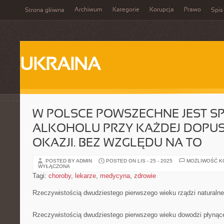
Archiwum
Kategorie
Korupcja
Prawo
Strona główna
Spis
UKRAINA
W POLSCE POWSZECHNE JEST S
ALKOHOLU PRZY KAŻDEJ DOPU
OKAZJI. BEZ WZGLĘDU NA TO
POSTED BY ADMIN
POSTED ON LIS - 25 - 2025
MOŻLIWOŚĆ 
WYŁĄCZONA
Tagi:
choroby
,
lekarze
,
medycyna
,
zdrowie
Rzeczywistością dwudziestego pierwszego wieku rządzi naturalne
Rzeczywistością dwudziestego pierwszego wieku dowodzi płynące