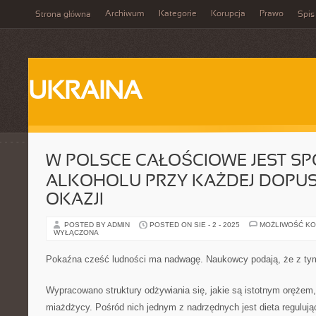
Archiwum
Kategorie
Korupcja
Prawo
Strona główna
Spis
UKRAINA
W POLSCE CAŁOŚCIOWE JEST S
ALKOHOLU PRZY KAŻDEJ DOPU
OKAZJI
POSTED BY ADMIN
POSTED ON SIE - 2 - 2025
MOŻLIWOŚĆ K
WYŁĄCZONA
Pokaźna cześć ludności ma nadwagę. Naukowcy podają, że z ty
Wypracowano struktury odżywiania się, jakie są istotnym oręże
miażdżycy. Pośród nich jednym z nadrzędnych jest dieta regulują