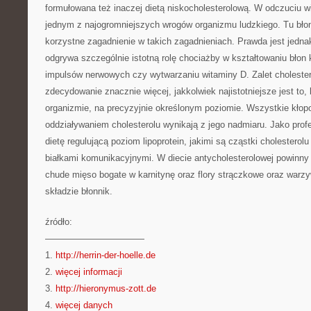
formułowana też inaczej dietą niskocholesterolową. W odczuciu wie
jednym z najogromniejszych wrogów organizmu ludzkiego. Tu błonn
korzystne zagadnienie w takich zagadnieniach. Prawda jest jednak
odgrywa szczególnie istotną rolę chociażby w kształtowaniu bło
impulsów nerwowych czy wytwarzaniu witaminy D. Zalet cholester
zdecydowanie znacznie więcej, jakkolwiek najistotniejsze jest to,
organizmie, na precyzyjnie określonym poziomie. Wszystkie kłop
oddziaływaniem cholesterolu wynikają z jego nadmiaru. Jako prof
dietę regulującą poziom lipoprotein, jakimi są cząstki cholesterol
białkami komunikacyjnymi. W diecie antycholesterolowej powinny
chude mięso bogate w karnitynę oraz flory strączkowe oraz war
składzie błonnik.
źródło:
———————————
1.
http://herrin-der-hoelle.de
2.
więcej informacji
3.
http://hieronymus-zott.de
4.
więcej danych