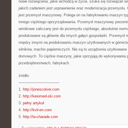
nowe rozwiązania, jakie wchodzą w życie, szuka się rozwiązań 
jakich zadaniem jest usprawnienie oraz modernizacja przemysłu.
jest przemysł maszynowy. Polega on na fabrykowaniu maszyn ty
innego ciężkiego oprzyrządowania. Przemysł maszynowy prezent
wirnikowe zaliczany jest do przemysłu ciężkiego, absolutnie norm
produkowane są głównie dla innych gałęzi gospodarki. Przemysł
między innymi na produkowaniu maszyn użytkowanych w górnictw
silników, machin papierniczych. Nie są to urządzenia użytkowan
domowych. To ciężkie maszyny, jakie sprzyjają do wykonywania
przedsiębiorstwach, fabrykach.
źródło:
———————————
1.
http://jonescolver.com
2.
http://keiomed-ski.com
3.
pełny artykuł
4.
http://kvil-en.com
5.
http://la-charade.com
CATEGORIES:
GRY DLA JEDNEGO GRACZA