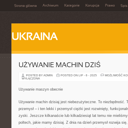
Archiwum
Kategorie
Korupcja
Prawo
Strona główna
Spis
UKRAINA
UŻYWANIE MACHIN DZIŚ
POSTED BY ADMIN
POSTED ON LIP - 6 - 2025
MOŻLIWOŚĆ K
WYŁĄCZONA
Używanie maszyn obecnie
Używanie machin dzisiaj jest niebezużyteczne. To niezbędność. T
przemysł – i ten lekki i przemysł ciężki jest rozwinięty, funkcjonal
zyski. Jeszcze kilkanaście lub kilkadziesiąt lat temu nie mieliśm
poltech, jakie mamy dzisiaj. Z dnia na dzień przemysł rozwija si