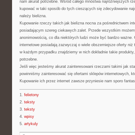
nam akurat potrzebne. Wśród całego mnóstwa najróżniejszych r
kupować w taki sposób do tych cieszących się zdecydowanie naj
należy bielizna.
Kupowanie rzeczy takich jak bielizna nocna za pośrednictwem int
posiadającym szereg ciekawych zalet. Przede wszystkim możemy
anonimowością, co dla niektórych ludzi może być bardzo ważne. 
internetowe posiadają zazwyczaj o wiele obszerniejsze oferty niż 
w każdym przypadku znajdziemy w nich dokładnie takie produkty, 
potrzebne.
Jeśli więc jesteśmy akurat zainteresowani rzeczami takimi jak st
powinniśmy zainteresować się ofertami sklepów internetowych, któ
Kupowanie ich przez internet zawsze przyniesie nam sporo fanta
1.
felietony
2.
teksty
3.
teksty
4.
wpisy
5.
artykuly