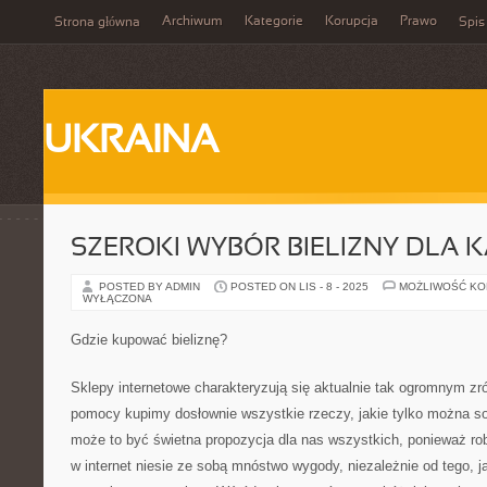
Archiwum
Kategorie
Korupcja
Prawo
Strona główna
Spis
UKRAINA
SZEROKI WYBÓR BIELIZNY DLA 
POSTED BY ADMIN
POSTED ON LIS - 8 - 2025
MOŻLIWOŚĆ K
WYŁĄCZONA
Gdzie kupować bieliznę?
Sklepy internetowe charakteryzują się aktualnie tak ogromnym zr
pomocy kupimy dosłownie wszystkie rzeczy, jakie tylko można so
może to być świetna propozycja dla nas wszystkich, ponieważ ro
w internet niesie ze sobą mnóstwo wygody, niezależnie od tego, j