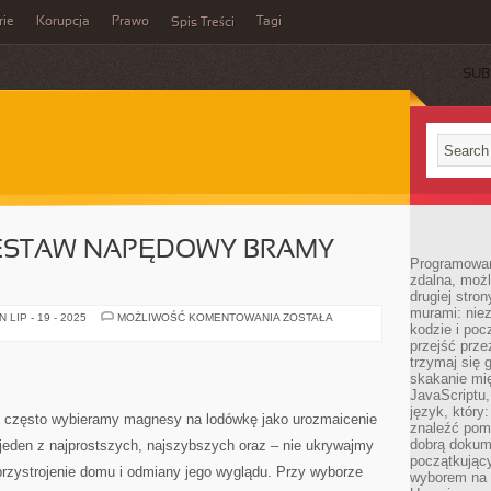
rie
Korupcja
Prawo
Tagi
Spis Treści
SUB
ESTAW NAPĘDOWY BRAMY
Programowani
zdalna, możl
drugiej stro
murami: nie
SZABLONOWY
LIP - 19 - 2025
MOŻLIWOŚĆ KOMENTOWANIA
ZOSTAŁA
kodzie i poc
ZESTAW
NAPĘDOWY
przejść prze
BRAMY
trzymaj się 
WYJAZDOWEJ
skakanie mię
JavaScriptu,
język, który
m często wybieramy magnesy na lodówkę jako urozmaicenie
znaleźć pom
dobrą dokume
 jeden z najprostszych, najszybszych oraz – nie ukrywajmy
początkując
przystrojenie domu i odmiany jego wyglądu. Przy wyborze
wyborem na s