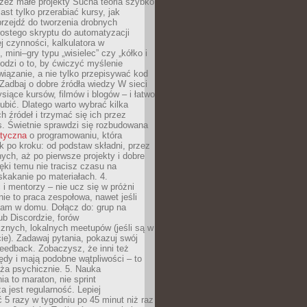
zez małe projekty Sucha teoria szybko
st tylko przerabiać kursy, jak
przejdź do tworzenia drobnych
rostego skryptu do automatyzacji
ej czynności, kalkulatora w
 mini–gry typu „wisielec” czy „kółko i
odzi o to, by ćwiczyć myślenie
iązanie, a nie tylko przepisywać kod
 Zadbaj o dobre źródła wiedzy W sieci
ysiące kursów, filmów i blogów – i łatwo
ubić. Dlatego warto wybrać kilka
 źródeł i trzymać się ich przez
s. Świetnie sprawdzi się rozbudowana
atyczna
o programowaniu, która
k po kroku: od podstaw składni, przez
nych, aż po pierwsze projekty i dobre
ięki temu nie tracisz czasu na
kakanie po materiałach. 4.
i mentorzy – nie ucz się w próżni
e to praca zespołowa, nawet jeśli
sam w domu. Dołącz do: grup na
b Discordzie, forów
znych, lokalnych meetupów (jeśli są w
e). Zadawaj pytania, pokazuj swój
feedback. Zobaczysz, że inni też
łędy i mają podobne wątpliwości – to
ża psychicznie. 5. Nauka
a to maraton, nie sprint
a jest regularność. Lepiej
5 razy w tygodniu po 45 minut niż raz