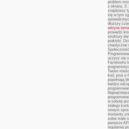
problem–rozw
z ekranu. 3.
znajdziesz t
się w tym zg
sprawdzonych
dłuższy cza
witryna tem
prowadzi kro
struktury da
praktyki. Dz
chaotyczne s
Społeczność 
Programowani
uczysz się 
Facebooku lu
programistyc
Twoim mieści
kod, proś o 
popełniają b
bardzo odcią
programowani
Najważniejsz
programować 
w sobotę prz
stałego kont
nowym sposo
momenty zni
sobie małe s
pierwsze API
regularnej p