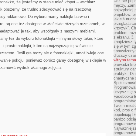
Ucz się popr
ednakże, że jesteśmy w stanie mieć kłopot – wachlarz
męczy. Zamia
tak obszerny, że trudno zdecydować się na rzeczową
najszybciej 
projektów: p
esy reklamowe. Do wyboru mamy naklejki barwne i
jakiejś nudn
przeglądarce,
are; są one też dostępne w właściwie różnych rozmiarach, w
krzyżyk”. Ch
adaptować je tak, aby współgrały z naszymi meblami.
problem–rozw
z ekranu. 3.
y też do wyboru fotonaklejki – innymi słowy takie, które
znajdziesz t
– i proste naklejki, które są najzwyczajniej w świecie
się w tym zg
sprawdzonych
ałtem. Jeśli gra toczy się o fotonaklejki, umożliwiają one
dłuższy cza
witryna tem
owanie pokoju, ponieważ oprócz gamy dostępnej w sklepie w
prowadzi kro
 zamówić wydruk własnego zdjęcia.
struktury da
praktyki. Dz
chaotyczne s
Społeczność 
Programowani
uczysz się 
Facebooku lu
programistyc
Twoim mieści
kod, proś o 
popełniają b
bardzo odcią
programowani
Najważniejsz
programować 