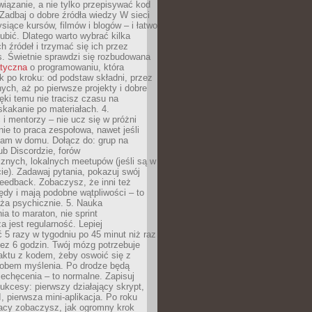
iązanie, a nie tylko przepisywać kod
 Zadbaj o dobre źródła wiedzy W sieci
ysiące kursów, filmów i blogów – i łatwo
ubić. Dlatego warto wybrać kilka
 źródeł i trzymać się ich przez
s. Świetnie sprawdzi się rozbudowana
atyczna
o programowaniu, która
k po kroku: od podstaw składni, przez
nych, aż po pierwsze projekty i dobre
ięki temu nie tracisz czasu na
kakanie po materiałach. 4.
i mentorzy – nie ucz się w próżni
e to praca zespołowa, nawet jeśli
sam w domu. Dołącz do: grup na
b Discordzie, forów
znych, lokalnych meetupów (jeśli są w
e). Zadawaj pytania, pokazuj swój
feedback. Zobaczysz, że inni też
łędy i mają podobne wątpliwości – to
ża psychicznie. 5. Nauka
a to maraton, nie sprint
a jest regularność. Lepiej
5 razy w tygodniu po 45 minut niż raz
ez 6 godzin. Twój mózg potrzebuje
aktu z kodem, żeby oswoić się z
bem myślenia. Po drodze będą
echęcenia – to normalne. Zapisuj
ukcesy: pierwszy działający skrypt,
, pierwsza mini-aplikacja. Po roku
racy zobaczysz, jak ogromny krok