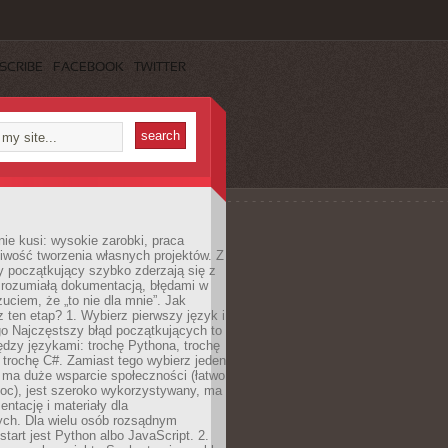
SCRIBE
FACEBOOK
TWITTER
e kusi: wysokie zarobki, praca
iwość tworzenia własnych projektów. Z
ny początkujący szybko zderzają się z
zrozumiałą dokumentacją, błędami w
zuciem, że „to nie dla mnie”. Jak
z ten etap? 1. Wybierz pierwszy język i
go Najczęstszy błąd początkujących to
dzy językami: trochę Pythona, trochę
 trochę C#. Zamiast tego wybierz jeden
: ma duże wsparcie społeczności (łatwo
oc), jest szeroko wykorzystywany, ma
ntację i materiały dla
ych. Dla wielu osób rozsądnym
tart jest Python albo JavaScript. 2.