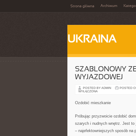
Archiwum
Katego
Strona główna
UKRAINA
SZABLONOWY Z
WYJAZDOWEJ
POSTED BY ADMIN
POSTED ON 
WYŁĄCZONA
Ozdobić mieszkanie
Próbując przyzwoicie ozdobić do
szarych i nudnych wnętrz. Jest to
– najefektowniejszych sposób na 