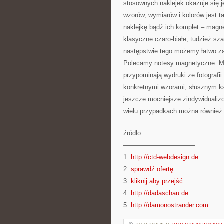
stosownych naklejek okazuje się j
wzorów, wymiarów i kolorów jest 
naklejkę bądź ich komplet – magn
klasyczne czaro-białe, tudzież sz
następstwie tego możemy łatwo za
Polecamy notesy magnetyczne. Mam
przypominają wydruki ze fotografii 
konkretnymi wzorami, słusznym kszt
jeszcze mocniejsze zindywidualiz
wielu przypadkach można również
źródło:
———————————
1.
http://ctd-webdesign.de
2.
sprawdź ofertę
3.
kliknij aby przejść
4.
http://dadaschau.de
5.
http://damonostrander.com