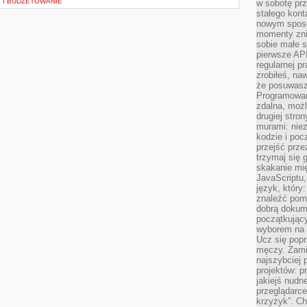
 I BUDŻETOWANIE
w sobotę prz
stałego kont
nowym sposo
momenty zni
sobie małe s
pierwsze API
regularnej p
zrobiłeś, na
że posuwasz 
Programowani
zdalna, możl
drugiej stro
murami: nie
kodzie i poc
przejść prze
trzymaj się 
skakanie mię
JavaScriptu,
język, który
znaleźć pom
dobrą dokume
początkując
wyborem na s
Ucz się popr
męczy. Zamia
najszybciej 
projektów: p
jakiejś nudn
przeglądarce,
krzyżyk”. Ch