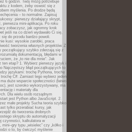
ez 6 godzin. Twój mózg potrzebuje
aktu z kodem, żeby oswoić się z
bem myślenia. Po drodze będą
echęcenia – to normalne. Zapisuj
ukcesy: pierwszy działający skrypt,
, pierwsza mini-aplikacja. Po roku
racy zobaczysz, jak ogromny krok
wet jeśli na co dzień wydawało Ci się,
się do przodu bardzo powoli.
e kusi: wysokie zarobki, praca
iwość tworzenia własnych projektów. Z
ny początkujący szybko zderzają się z
zrozumiałą dokumentacją, błędami w
zuciem, że „to nie dla mnie”. Jak
z ten etap? 1. Wybierz pierwszy język i
go Najczęstszy błąd początkujących to
dzy językami: trochę Pythona, trochę
 trochę C#. Zamiast tego wybierz jeden
: ma duże wsparcie społeczności (łatwo
oc), jest szeroko wykorzystywany, ma
ntację i materiały dla
ych. Dla wielu osób rozsądnym
tart jest Python albo JavaScript. 2.
zez małe projekty Sucha teoria szybko
st tylko przerabiać kursy, jak
przejdź do tworzenia drobnych
rostego skryptu do automatyzacji
ej czynności, kalkulatora w
 mini–gry typu „wisielec” czy „kółko i
odzi o to, by ćwiczyć myślenie