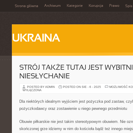
Archiwum
Kategorie
Korupcja
Prawo
Strona główna
Spis
UKRAINA
STRÓJ TAKŻE TUTAJ JEST WYBITN
NIESŁYCHANIE
POSTED BY ADMIN
POSTED ON SIE - 6 - 2025
MOŻLIWOŚĆ K
WYŁĄCZONA
Dla niektórych idealnym wyjściem jest pożyczka pod zastaw, czyl
pożyczkodawcy oraz zostawienie u niego pewnego przedmiotu
Obuwie piłkarskie nie jest takim stereotypowym obuwiem. Nie oz
skończonej grze idziemy w nim do kościoła bądź też innego miejs