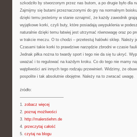
szkodziło by stworzonym przez nas butom, a po drugie było dla 
Zajmijmy się butami przeznaczonymi do gry na normalnym boisku 
dzięki temu jesteśmy w stanie oznajmić, że każdy zawodnik graj
wyjątkowe korki, czyli buty, które posiadają uwypuklenia w pode
naturalnie dzięki temu łatwiej jest utrzymać równowagę oraz po pro
w trakcie meczu. O to chodzi – przetestuj halówki sklep. Należy 
Czasami takie korki to prawdziwe narzędzie zbrodni w czasie fauli
Jednak piłka nożna to twardy sport i tego nie da się tu ukryć. W
uważać i to regulować na każdym kroku. Co do tego nie mamy naj
wątpliwości ani innych tego rodzaju przewinień. Widzimy, że obuwie
pospolite i tak absolutnie obojętne. Należy na to zwracać uwagę.
źródło:
———————————
1.
zobacz więcej
2.
poznaj możliwości
3.
http://malerstiehm.de
4.
przeczytaj całość
5.
czytaj na blogu