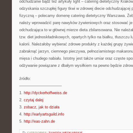
odchudzanie bądź też artykuły light – catering dietetyczny Kra
odzyskania szczupłej figury tkwi w zdrowej diecie odchudzającej
fizyczną – polecamy domenę catering dietetyczny Warszawa. Że
należy wprowadzić parę nawyków żywieniowych oraz stosować je r
odchudzająca to w głównej mierze dieta zbilansowana. Nie należ
tzw. diet jednoskładnikowych, opartych tylko na białku, tłuszczu 
kalorii. Należałoby wybierać zdrowe produkty z każdej grupy żyw
zabraknąć jarzyn, ciemnego pieczywa, pełnoziarnistego makaronu 
mięsa i chudego nabiału. Istotny jest także umiar oraz częste sp
odżywanie powiązane z dbałym wysiłkiem na pewno będzie zdro
źródło:
———————————
1.
http://dyckerhoffweiss.de
2.
czytaj dalej
3.
zobacz, jak to działa
4.
http://earlyartsguild.info
5.
http://eas-zahn.de
CATEGORIES:
ZAWODY WĘDKARSKIE