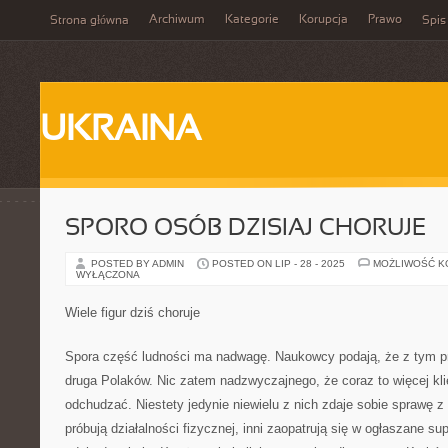
Archiwum
Kategorie
Korupcja
Prawo
Strona główna
Spis
UKRAINA
SPORO OSÓB DZISIAJ CHORUJE
POSTED BY ADMIN
POSTED ON LIP - 28 - 2025
MOŻLIWOŚĆ 
WYŁĄCZONA
Wiele figur dziś choruje
Spora część ludności ma nadwagę. Naukowcy podają, że z tym p
druga Polaków. Nic zatem nadzwyczajnego, że coraz to więcej kli
odchudzać. Niestety jedynie niewielu z nich zdaje sobie sprawę z 
próbują działalności fizycznej, inni zaopatrują się w ogłaszane 