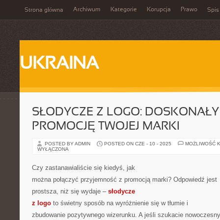
Archiwum
Kategorie
Korupcja
Prawo
Strona główna
Spis
UKRAINA
SŁODYCZE Z LOGO: DOSKONAŁY
PROMOCJĘ TWOJEJ MARKI
POSTED BY ADMIN
POSTED ON CZE - 10 - 2025
MOŻLIWOŚĆ 
WYŁĄCZONA
Czy zastanawialiście się kiedyś, jak
można połączyć przyjemność z promocją marki? Odpowiedź jest
prostsza, niż się wydaje –
słodycze
z logo
to świetny sposób na wyróżnienie się w tłumie i
zbudowanie pozytywnego wizerunku. A jeśli szukacie nowoczesn