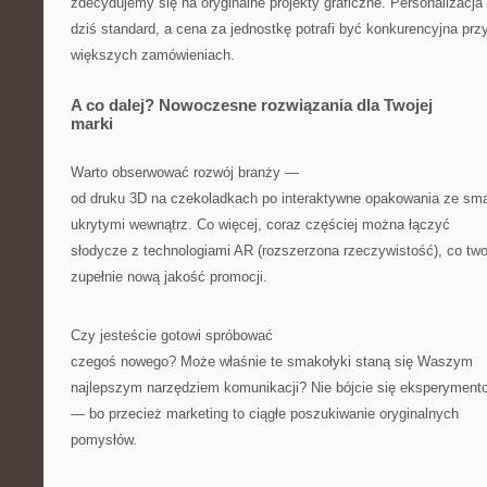
zdecydujemy się na oryginalne projekty graficzne. Personalizacja 
dziś standard, a cena za jednostkę potrafi być konkurencyjna prz
większych zamówieniach.
A co dalej? Nowoczesne rozwiązania dla Twojej
marki
Warto obserwować rozwój branży —
od druku 3D na czekoladkach po interaktywne opakowania ze sma
ukrytymi wewnątrz. Co więcej, coraz częściej można łączyć
słodycze z technologiami AR (rozszerzona rzeczywistość), co tw
zupełnie nową jakość promocji.
Czy jesteście gotowi spróbować
czegoś nowego? Może właśnie te smakołyki staną się Waszym
najlepszym narzędziem komunikacji? Nie bójcie się eksperyment
— bo przecież marketing to ciągłe poszukiwanie oryginalnych
pomysłów.