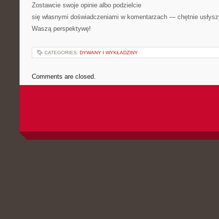
Zostawcie swoje opinie albo podzielcie
się własnymi doświadczeniami w komentarzach — chętnie usłys
Waszą perspektywę!
CATEGORIES:
DYWANY I WYKŁADZINY
Comments are closed.