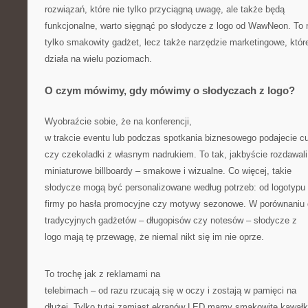
rozwiązań, które nie tylko przyciągną uwagę, ale także będą
funkcjonalne, warto sięgnąć po słodycze z logo od WawNeon. To 
tylko smakowity gadżet, lecz także narzędzie marketingowe, któr
działa na wielu poziomach.
O czym mówimy, gdy mówimy o słodyczach z logo?
Wyobraźcie sobie, że na konferencji,
w trakcie eventu lub podczas spotkania biznesowego podajecie cu
czy czekoladki z własnym nadrukiem. To tak, jakbyście rozdawali
miniaturowe billboardy – smakowe i wizualne. Co więcej, takie
słodycze mogą być personalizowane według potrzeb: od logotypu
firmy po hasła promocyjne czy motywy sezonowe. W porównaniu
tradycyjnych gadżetów – długopisów czy notesów – słodycze z
logo mają tę przewagę, że niemal nikt się im nie oprze.
To trochę jak z reklamami na
telebimach – od razu rzucają się w oczy i zostają w pamięci na
dłużej. Tylko tutaj zamiast ekranów LED mamy smakowite kawałk