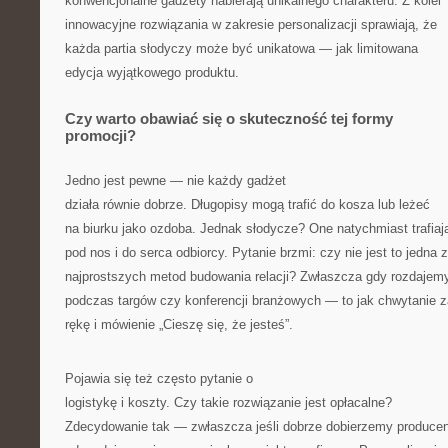
konwencjonalne gadżety nabierają unikalnego charakteru. Z kolei
innowacyjne rozwiązania w zakresie personalizacji sprawiają, że
każda partia słodyczy może być unikatowa — jak limitowana
edycja wyjątkowego produktu.
Czy warto obawiać się o skuteczność tej formy
promocji?
Jedno jest pewne — nie każdy gadżet
działa równie dobrze. Długopisy mogą trafić do kosza lub leżeć
na biurku jako ozdoba. Jednak słodycze? One natychmiast trafiaj
pod nos i do serca odbiorcy. Pytanie brzmi: czy nie jest to jedna z
najprostszych metod budowania relacji? Zwłaszcza gdy rozdajemy
podczas targów czy konferencji branżowych — to jak chwytanie z
rękę i mówienie „Cieszę się, że jesteś”.
Pojawia się też często pytanie o
logistykę i koszty. Czy takie rozwiązanie jest opłacalne?
Zdecydowanie tak — zwłaszcza jeśli dobrze dobierzemy producen