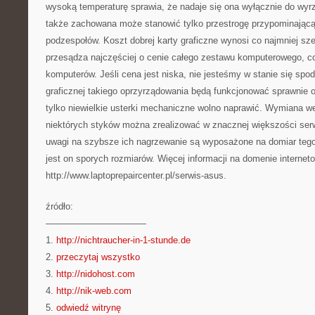
wysoką temperaturę sprawia, że nadaje się ona wyłącznie do wyrz
także zachowana może stanowić tylko przestrogę przypominającą
podzespołów. Koszt dobrej karty graficzne wynosi co najmniej sze
przesądza najczęściej o cenie całego zestawu komputerowego, c
komputerów. Jeśli cena jest niska, nie jesteśmy w stanie się spo
graficznej takiego oprzyrządowania będą funkcjonować sprawnie o
tylko niewielkie usterki mechaniczne wolno naprawić. Wymiana we
niektórych styków można zrealizować w znacznej większości serw
uwagi na szybsze ich nagrzewanie są wyposażone na domiar tego 
jest on sporych rozmiarów. Więcej informacji na domenie internet
http://www.laptoprepaircenter.pl/serwis-asus.
źródło:
———————————
1.
http://nichtraucher-in-1-stunde.de
2.
przeczytaj wszystko
3.
http://nidohost.com
4.
http://nik-web.com
5.
odwiedź witrynę