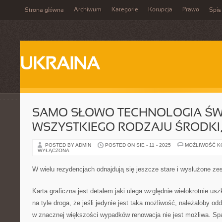
Archiwum
Kategorie
Korupcja
Prawo
Strona główna
Spis
UKRAINA
SAMO SŁOWO TECHNOLOGIA ŚW
WSZYSTKIEGO RODZAJU ŚRODKI
POSTED BY ADMIN
POSTED ON SIE - 11 - 2025
MOŻLIWOŚĆ 
WYŁĄCZONA
W wielu rezydencjach odnajdują się jeszcze stare i wysłużone z
Karta graficzna jest detalem jaki ulega względnie wielokrotnie us
na tyle droga, że jeśli jedynie jest taka możliwość, należałoby od
w znacznej większości wypadków renowacja nie jest możliwa. Spa