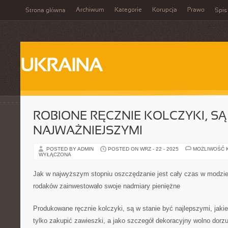
Archiwum
Kategorie
Korupcja
Prawo
Strona główna
Spis
UKRAINA
ROBIONE RĘCZNIE KOLCZYKI, SĄ
NAJWAŻNIEJSZYMI
POSTED BY ADMIN
POSTED ON WRZ - 22 - 2025
MOŻLIWOŚĆ 
WYŁĄCZONA
Jak w najwyższym stopniu oszczędzanie jest cały czas w modzieK
rodaków zainwestowało swoje nadmiary pieniężne
Produkowane ręcznie kolczyki, są w stanie być najlepszymi, jaki
tylko zakupić zawieszki, a jako szczegół dekoracyjny wolno dorz