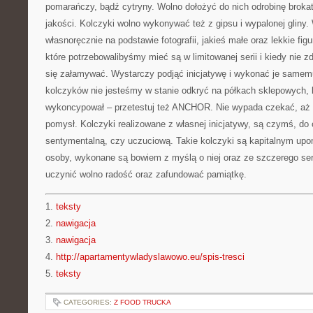
pomarańczy, bądź cytryny. Wolno dołożyć do nich odrobinę broka
jakości. Kolczyki wolno wykonywać też z gipsu i wypalonej gli
własnoręcznie na podstawie fotografii, jakieś małe oraz lekkie figu
które potrzebowalibyśmy mieć są w limitowanej serii i kiedy nie z
się załamywać. Wystarczy podjąć inicjatywę i wykonać je samemu
kolczyków nie jesteśmy w stanie odkryć na półkach sklepowych, b
wykoncypował – przetestuj też ANCHOR. Nie wypada czekać, aż k
pomysł. Kolczyki realizowane z własnej inicjatywy, są czymś, d
sentymentalną, czy uczuciową. Takie kolczyki są kapitalnym upom
osoby, wykonane są bowiem z myślą o niej oraz ze szczerego s
uczynić wolno radość oraz zafundować pamiątkę.
1.
teksty
2.
nawigacja
3.
nawigacja
4.
http://apartamentywladyslawowo.eu/spis-tresci
5.
teksty
CATEGORIES:
Z FOOD TRUCKA