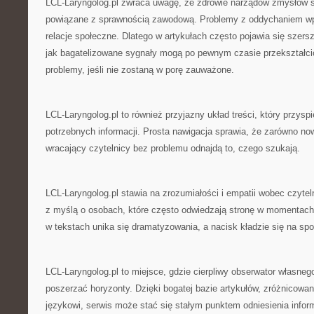
LCL-Laryngolog.pl zwraca uwagę, że zdrowie narządów zmysłów sł
powiązane z sprawnością zawodową. Problemy z oddychaniem wp
relacje społeczne. Dlatego w artykułach często pojawia się szers
jak bagatelizowane sygnały mogą po pewnym czasie przekształci
problemy, jeśli nie zostaną w porę zauważone.
LCL-Laryngolog.pl to również przyjazny układ treści, który przysp
potrzebnych informacji. Prosta nawigacja sprawia, że zarówno now
wracający czytelnicy bez problemu odnajdą to, czego szukają.
LCL-Laryngolog.pl stawia na zrozumiałości i empatii wobec czytel
z myślą o osobach, które często odwiedzają stronę w momentach
w tekstach unika się dramatyzowania, a nacisk kładzie się na sp
LCL-Laryngolog.pl to miejsce, gdzie cierpliwy obserwator własne
poszerzać horyzonty. Dzięki bogatej bazie artykułów, zróżnicowa
językowi, serwis może stać się stałym punktem odniesienia info