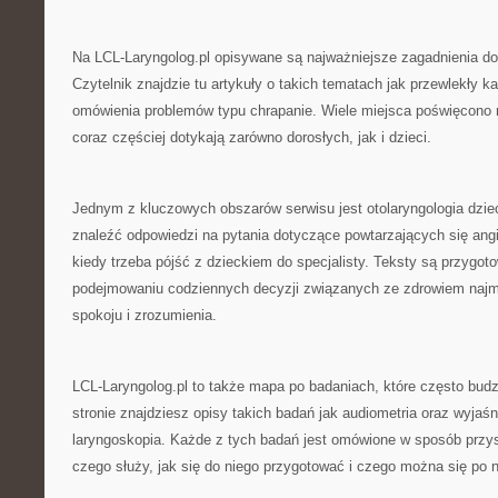
Na LCL-Laryngolog.pl opisywane są najważniejsze zagadnienia d
Czytelnik znajdzie tu artykuły o takich tematach jak przewlekły ka
omówienia problemów typu chrapanie. Wiele miejsca poświęcono r
coraz częściej dotykają zarówno dorosłych, jak i dzieci.
Jednym z kluczowych obszarów serwisu jest otolaryngologia dzie
znaleźć odpowiedzi na pytania dotyczące powtarzających się angi
kiedy trzeba pójść z dzieckiem do specjalisty. Teksty są przygo
podejmowaniu codziennych decyzji związanych ze zdrowiem najm
spokoju i zrozumienia.
LCL-Laryngolog.pl to także mapa po badaniach, które często budz
stronie znajdziesz opisy takich badań jak audiometria oraz wyjaś
laryngoskopia. Każde z tych badań jest omówione w sposób przys
czego służy, jak się do niego przygotować i czego można się po 