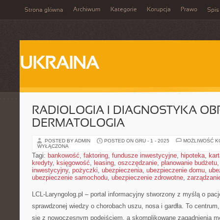
Archiwum
Kategorie
Korupcja
Prawo
Strona główna
Spis
UKRAINA
RADIOLOGIA I DIAGNOSTYKA OB
DERMATOLOGIA
POSTED BY ADMIN
POSTED ON GRU - 1 - 2025
MOŻLIWOŚĆ 
WYŁĄCZONA
Tagi:
bankowość
,
faktoring
,
fundusze inwestycyjne
,
hipoteka
,
kar
kredyty
,
księgowość
,
leasing
,
oszczędzanie
,
planowanie budżetu
inwestycyjny
,
pożyczki
,
ubezpieczenia
,
ubezpieczenie domu
,
ube
ubezpieczenie samochodu
,
ubezpieczenie zdrowotne
,
zarządzani
LCL-Laryngolog.pl – portal informacyjny stworzony z myślą o pacj
sprawdzonej wiedzy o chorobach uszu, nosa i gardła. To centrum
się z nowoczesnym podejściem, a skomplikowane zagadnienia m