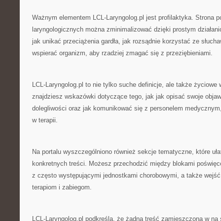
Ważnym elementem LCL-Laryngolog.pl jest profilaktyka. Strona p
laryngologicznych można zminimalizować dzięki prostym działani
jak unikać przeciążenia gardła, jak rozsądnie korzystać ze słuch
wspierać organizm, aby rzadziej zmagać się z przeziębieniami.
LCL-Laryngolog.pl to nie tylko suche definicje, ale także życiow
znajdziesz wskazówki dotyczące tego, jak jak opisać swoje objaw
dolegliwości oraz jak komunikować się z personelem medycznym,
w terapii.
Na portalu wyszczególniono również sekcje tematyczne, które ułat
konkretnych treści. Możesz przechodzić między blokami poświę
z często występującymi jednostkami chorobowymi, a także wejść
terapiom i zabiegom.
LCL-Laryngolog.pl podkreśla, że żadna treść zamieszczona w na s