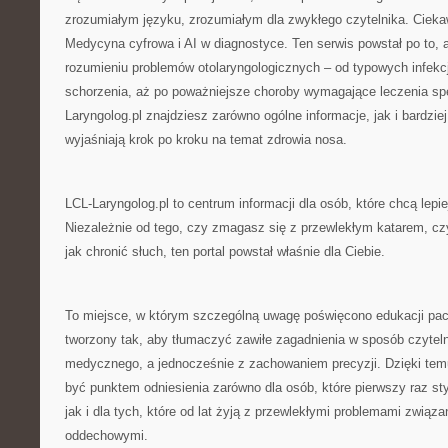
zrozumiałym języku, zrozumiałym dla zwykłego czytelnika. Cieka
Medycyna cyfrowa i AI w diagnostyce. Ten serwis powstał po to,
rozumieniu problemów otolaryngologicznych – od typowych infekcj
schorzenia, aż po poważniejsze choroby wymagające leczenia spe
Laryngolog.pl znajdziesz zarówno ogólne informacje, jak i bardzie
wyjaśniają krok po kroku na temat zdrowia nosa.
LCL-Laryngolog.pl to centrum informacji dla osób, które chcą lepi
Niezależnie od tego, czy zmagasz się z przewlekłym katarem, cz
jak chronić słuch, ten portal powstał właśnie dla Ciebie.
To miejsce, w którym szczególną uwagę poświęcono edukacji pacj
tworzony tak, aby tłumaczyć zawiłe zagadnienia w sposób czytel
medycznego, a jednocześnie z zachowaniem precyzji. Dzięki tem
być punktem odniesienia zarówno dla osób, które pierwszy raz st
jak i dla tych, które od lat żyją z przewlekłymi problemami związ
oddechowymi.