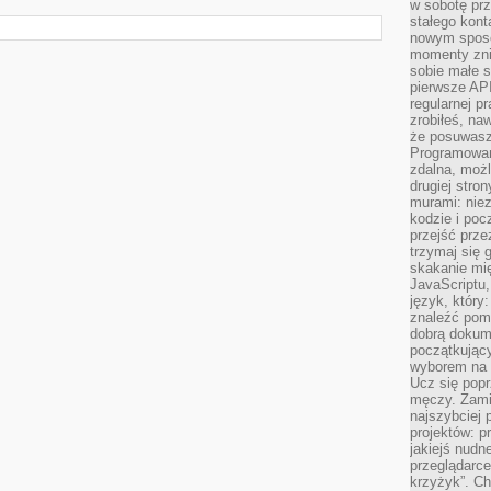
w sobotę prz
stałego kont
nowym sposo
momenty zni
sobie małe s
pierwsze API
regularnej p
zrobiłeś, na
że posuwasz 
Programowani
zdalna, możl
drugiej stro
murami: nie
kodzie i poc
przejść prze
trzymaj się 
skakanie mię
JavaScriptu,
język, który
znaleźć pom
dobrą dokume
początkując
wyborem na s
Ucz się popr
męczy. Zamia
najszybciej 
projektów: p
jakiejś nudn
przeglądarce,
krzyżyk”. Ch