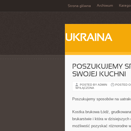
Archiwum
Katego
Strona główna
UKRAINA
POSZUKUJEMY S
SWOJEJ KUCHNI
POSTED BY ADMIN
POSTED ON 
WYŁĄCZONA
Poszukujemy sposobów na uatrakcy
Kostka brukowa Łódź, grudkowana je
brukarstwie i która w dzisiejszyc
możliwość pozyskać różnorodne wzo