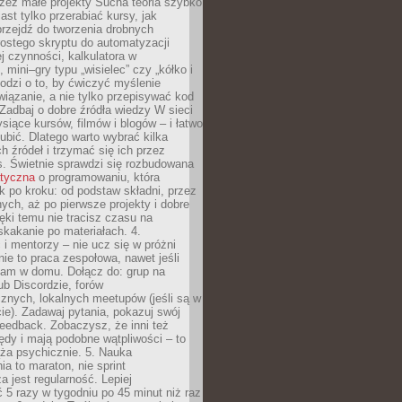
zez małe projekty Sucha teoria szybko
st tylko przerabiać kursy, jak
przejdź do tworzenia drobnych
rostego skryptu do automatyzacji
ej czynności, kalkulatora w
 mini–gry typu „wisielec” czy „kółko i
odzi o to, by ćwiczyć myślenie
iązanie, a nie tylko przepisywać kod
 Zadbaj o dobre źródła wiedzy W sieci
ysiące kursów, filmów i blogów – i łatwo
ubić. Dlatego warto wybrać kilka
 źródeł i trzymać się ich przez
s. Świetnie sprawdzi się rozbudowana
atyczna
o programowaniu, która
k po kroku: od podstaw składni, przez
nych, aż po pierwsze projekty i dobre
ięki temu nie tracisz czasu na
kakanie po materiałach. 4.
i mentorzy – nie ucz się w próżni
e to praca zespołowa, nawet jeśli
sam w domu. Dołącz do: grup na
b Discordzie, forów
znych, lokalnych meetupów (jeśli są w
e). Zadawaj pytania, pokazuj swój
feedback. Zobaczysz, że inni też
łędy i mają podobne wątpliwości – to
ża psychicznie. 5. Nauka
a to maraton, nie sprint
a jest regularność. Lepiej
5 razy w tygodniu po 45 minut niż raz