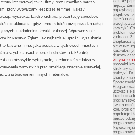
Ucz się popr
strony internetowej takiej firmy, oraz umożliwia bardzo
męczy. Zamia
em, który wytwarzany jest przez tę firmę. Należy
najszybciej 
projektów: p
st okazja wyszukać bardzo ciekawą prezentację sposobów
jakiejś nudn
przeglądarce,
akże jej układania, gdyż firma ta także przeprowadza usługi
krzyżyk”. Ch
ązanych z układaniem kostki brukowej. Wprowadzenie
problem–rozw
z ekranu. 3.
kże brukarstwo Zgierz, jak najbardziej uprości wyszukanie
znajdziesz t
st to ta sama firma, jaka posiada w tych dwóch miastach
się w tym zg
sprawdzonych
raźniejszych czasach sporo chodników, a także dróg,
dłuższy cza
witryna tem
 jest ona niezwykle wytrzymała, a jednocześnie łatwa w
prowadzi kro
ykonywania wszystkich prac przebiega znacznie sprawniej,
struktury da
praktyki. Dz
rac z zastosowaniem innych materiałów.
chaotyczne s
Społeczność 
Programowani
uczysz się 
Facebooku lu
programistyc
Twoim mieści
kod, proś o 
popełniają b
bardzo odcią
programowani
Najważniejsz
programować 