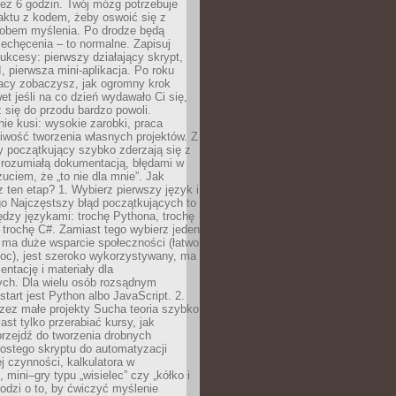
ez 6 godzin. Twój mózg potrzebuje
aktu z kodem, żeby oswoić się z
bem myślenia. Po drodze będą
echęcenia – to normalne. Zapisuj
ukcesy: pierwszy działający skrypt,
, pierwsza mini-aplikacja. Po roku
racy zobaczysz, jak ogromny krok
wet jeśli na co dzień wydawało Ci się,
się do przodu bardzo powoli.
e kusi: wysokie zarobki, praca
iwość tworzenia własnych projektów. Z
ny początkujący szybko zderzają się z
zrozumiałą dokumentacją, błędami w
zuciem, że „to nie dla mnie”. Jak
z ten etap? 1. Wybierz pierwszy język i
go Najczęstszy błąd początkujących to
dzy językami: trochę Pythona, trochę
 trochę C#. Zamiast tego wybierz jeden
: ma duże wsparcie społeczności (łatwo
oc), jest szeroko wykorzystywany, ma
ntację i materiały dla
ych. Dla wielu osób rozsądnym
tart jest Python albo JavaScript. 2.
zez małe projekty Sucha teoria szybko
st tylko przerabiać kursy, jak
przejdź do tworzenia drobnych
rostego skryptu do automatyzacji
ej czynności, kalkulatora w
 mini–gry typu „wisielec” czy „kółko i
odzi o to, by ćwiczyć myślenie