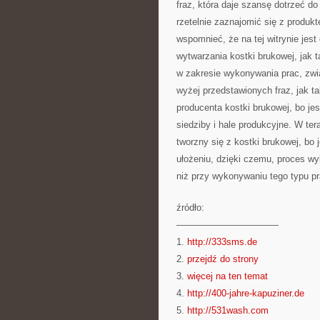
fraz, która daje szansę dotrzeć do 
rzetelnie zaznajomić się z produkt
wspomnieć, że na tej witrynie je
wytwarzania kostki brukowej, jak t
w zakresie wykonywania prac, zwi
wyżej przedstawionych fraz, jak ta
producenta kostki brukowej, bo je
siedziby i hale produkcyjne. W te
tworzny się z kostki brukowej, bo
ułożeniu, dzięki czemu, proces w
niż przy wykonywaniu tego typu p
źródło:
———————————
1.
http://333sms.de
2.
przejdź do strony
3.
więcej na ten temat
4.
http://400-jahre-kapuziner.de
5.
http://531wash.com