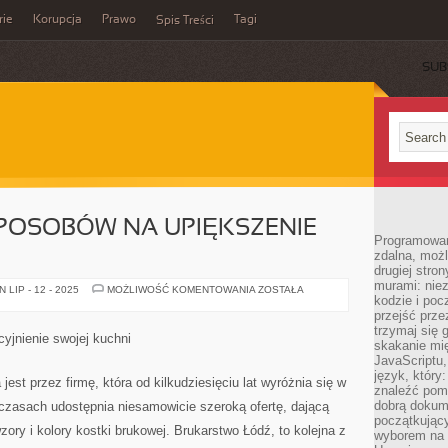
rie
Korupcja
Prawo
Tagi
Spis Treści
SUB
POSOBÓW NA UPIĘKSZENIE
Programowani
zdalna, możl
drugiej stro
murami: nie
POSZUKUJEMY
LIP - 12 - 2025
MOŻLIWOŚĆ KOMENTOWANIA
ZOSTAŁA
kodzie i poc
SPOSOBÓW
NA
przejść prze
UPIĘKSZENIE
trzymaj się 
SWOJEJ
jnienie swojej kuchni
KUCHNI
skakanie mię
JavaScriptu,
język, który
st przez firmę, która od kilkudziesięciu lat wyróżnia się w
znaleźć pom
dobrą dokume
h czasach udostępnia niesamowicie szeroką ofertę, dającą
początkując
ry i kolory kostki brukowej. Brukarstwo Łódź, to kolejna z
wyborem na s