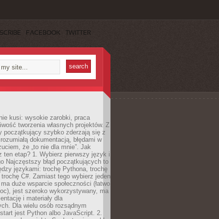
SCRIBE
FACEBOOK
TWITTER
e kusi: wysokie zarobki, praca
iwość tworzenia własnych projektów. Z
ny początkujący szybko zderzają się z
zrozumiałą dokumentacją, błędami w
zuciem, że „to nie dla mnie”. Jak
z ten etap? 1. Wybierz pierwszy język i
go Najczęstszy błąd początkujących to
dzy językami: trochę Pythona, trochę
 trochę C#. Zamiast tego wybierz jeden
: ma duże wsparcie społeczności (łatwo
oc), jest szeroko wykorzystywany, ma
ntację i materiały dla
ych. Dla wielu osób rozsądnym
tart jest Python albo JavaScript. 2.