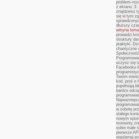
problem–rozw
z ekranu. 3.
znajdziesz t
się w tym zg
sprawdzonych
dłuższy cza
witryna tem
prowadzi kro
struktury da
praktyki. Dz
chaotyczne s
Społeczność 
Programowani
uczysz się 
Facebooku lu
programistyc
Twoim mieści
kod, proś o 
popełniają b
bardzo odcią
programowani
Najważniejsz
programować 
w sobotę prz
stałego kont
nowym sposo
momenty zni
sobie małe s
pierwsze API
regularnej p