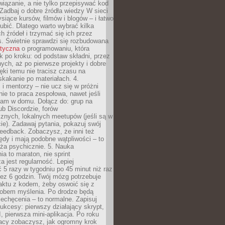
iązanie, a nie tylko przepisywać kod
 Zadbaj o dobre źródła wiedzy W sieci
ysiące kursów, filmów i blogów – i łatwo
ubić. Dlatego warto wybrać kilka
 źródeł i trzymać się ich przez
s. Świetnie sprawdzi się rozbudowana
atyczna
o programowaniu, która
k po kroku: od podstaw składni, przez
nych, aż po pierwsze projekty i dobre
ięki temu nie tracisz czasu na
kakanie po materiałach. 4.
i mentorzy – nie ucz się w próżni
e to praca zespołowa, nawet jeśli
sam w domu. Dołącz do: grup na
b Discordzie, forów
znych, lokalnych meetupów (jeśli są w
e). Zadawaj pytania, pokazuj swój
feedback. Zobaczysz, że inni też
łędy i mają podobne wątpliwości – to
ża psychicznie. 5. Nauka
a to maraton, nie sprint
a jest regularność. Lepiej
5 razy w tygodniu po 45 minut niż raz
ez 6 godzin. Twój mózg potrzebuje
aktu z kodem, żeby oswoić się z
bem myślenia. Po drodze będą
echęcenia – to normalne. Zapisuj
ukcesy: pierwszy działający skrypt,
, pierwsza mini-aplikacja. Po roku
racy zobaczysz, jak ogromny krok