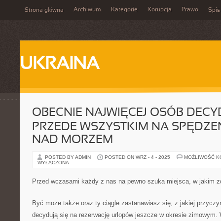
Archiwum
Kategorie
Korupcja
Prawo
Strona główna
Spis
UKRAINA
OBECNIE NAJWIĘCEJ OSÓB DECYD
PRZEDE WSZYSTKIM NA SPĘDZ
NAD MORZEM
POSTED BY ADMIN
POSTED ON WRZ - 4 - 2025
MOŻLIWOŚĆ 
WYŁĄCZONA
Przed wczasami każdy z nas na pewno szuka miejsca, w jakim z
Być może także oraz ty ciągle zastanawiasz się, z jakiej przycz
decydują się na rezerwację urlopów jeszcze w okresie zimowym. 