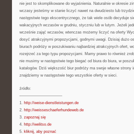
nie jest to skomplikowane do wyjaśnienia. Naturalnie w okresie 
wczasy jesteśmy w stanie liczyć nawet na dwudziesto lub trzydzi
następstwie tego ekscentrycznego, że tak wiele osób decyduje s
wakacyjnych wczasów w grudniu, styczniu lub w lutym. Jeżeli jed
wcześnie zająć wczasów, wtenczas możemy liczyć na oferty Wyci
dosyć atrakcyjnymi propozycjami, godnymi uwagi. Dzisiaj dużo os
biurach podróży w poszukiwaniu najbardziej atrakcyjnych ofert, w
rozejrzeć za tego typu propozycjami. Mamy prawo to również zrob
nie musimy w następstwie tego biegać od biura do biura, w posz
katalogów. Dziś większość biur podróży ma swoje własne strony i
znajdziemy w następstwie tego wszystkie oferty w sieci.
źródło:
———————————
1.
http://weise-dienstleistungen.de
2.
http://weisseschaeferhundeweb.de
3.
zapoznaj się
4.
http://welitso.de
5.
kliknij, aby poznać