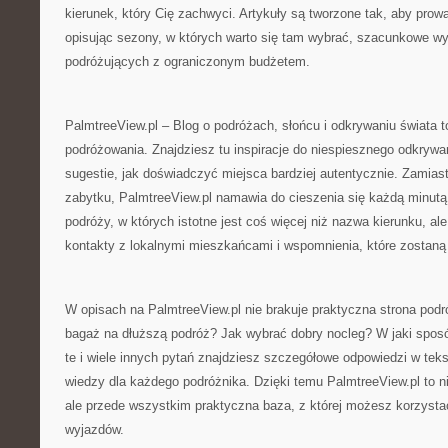
kierunek, który Cię zachwyci. Artykuły są tworzone tak, aby prow
opisując sezony, w których warto się tam wybrać, szacunkowe wyda
podróżujących z ograniczonym budżetem.
PalmtreeView.pl – Blog o podróżach, słońcu i odkrywaniu świata t
podróżowania. Znajdziesz tu inspiracje do niespiesznego odkrywa
sugestie, jak doświadczyć miejsca bardziej autentycznie. Zamias
zabytku, PalmtreeView.pl namawia do cieszenia się każdą minutą
podróży, w których istotne jest coś więcej niż nazwa kierunku, al
kontakty z lokalnymi mieszkańcami i wspomnienia, które zostaną 
W opisach na PalmtreeView.pl nie brakuje praktyczna strona pod
bagaż na dłuższą podróż? Jak wybrać dobry nocleg? W jaki spos
te i wiele innych pytań znajdziesz szczegółowe odpowiedzi w teks
wiedzy dla każdego podróżnika. Dzięki temu PalmtreeView.pl to n
ale przede wszystkim praktyczna baza, z której możesz korzysta
wyjazdów.