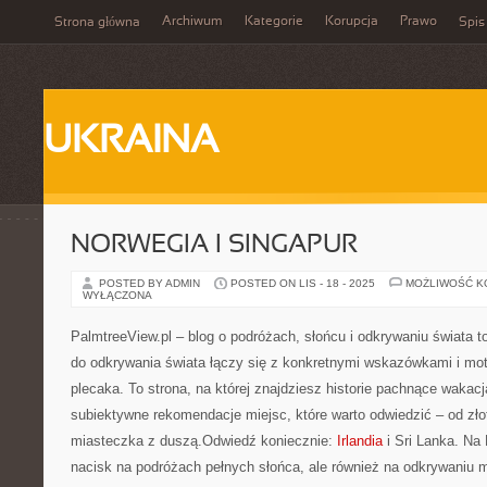
Archiwum
Kategorie
Korupcja
Prawo
Strona główna
Spis
UKRAINA
NORWEGIA I SINGAPUR
POSTED BY ADMIN
POSTED ON LIS - 18 - 2025
MOŻLIWOŚĆ 
WYŁĄCZONA
PalmtreeView.pl – blog o podróżach, słońcu i odkrywaniu świata to
do odkrywania świata łączy się z konkretnymi wskazówkami i mo
plecaka. To strona, na której znajdziesz historie pachnące wakac
subiektywne rekomendacje miejsc, które warto odwiedzić – od zło
miasteczka z duszą.Odwiedź koniecznie:
Irlandia
i Sri Lanka. Na
nacisk na podróżach pełnych słońca, ale również na odkrywaniu m