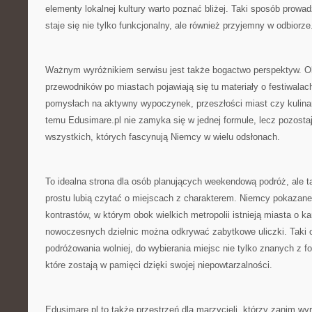
elementy lokalnej kultury warto poznać bliżej. Taki sposób prowad
staje się nie tylko funkcjonalny, ale również przyjemny w odbiorze
Ważnym wyróżnikiem serwisu jest także bogactwo perspektyw. 
przewodników po miastach pojawiają się tu materiały o festiwalach
pomysłach na aktywny wypoczynek, przeszłości miast czy kulinar
temu Edusimare.pl nie zamyka się w jednej formule, lecz pozost
wszystkich, których fascynują Niemcy w wielu odsłonach.
To idealna strona dla osób planujących weekendową podróż, ale ta
prostu lubią czytać o miejscach z charakterem. Niemcy pokazane 
kontrastów, w którym obok wielkich metropolii istnieją miasta o 
nowoczesnych dzielnic można odkrywać zabytkowe uliczki. Taki 
podróżowania wolniej, do wybierania miejsc nie tylko znanych z fo
które zostają w pamięci dzięki swojej niepowtarzalności.
Edusimare.pl to także przestrzeń dla marzycieli, którzy zanim wy