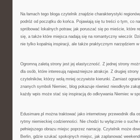
Na łamach tego bloga czytelnik znajdzie charakterystyki regionó
podróż od początku do końca. Pojawiają się tu treści o tym, co n
spróbować lokalnych potraw, jak poruszać się po mieście, które 
się, a także które miejsca nadają się na romantyczny wieczór. Dz
nie tylko kopalnią inspiracji, ale także praktycznym narzędziem w 
Ogromną zaletą strony jest jej elastyczność. Z jednej strony moż
dla osób, które interesują najważniejsze atrakcje. Z drugiej strony
czytelników, którzy wolą mniej oczywiste kierunki. Zamiast ograni
znanych symboli Niemiec, blog pokazuje również nieodkryte zakąt
każdy wpis może stać się inspiracją do odkrywania Niemiec w spo
Edusimare.pl można traktować jako internetowy przewodnik dla o
rytmy niemieckiej codzienności. Nie chodzi tu wyłącznie o suche
pełniejszego obrazu miejsc poprzez narrację. Czytelnik może dowi
Berlin, gdzie szukać spokojnych miejsc, jak zaplanować weekend