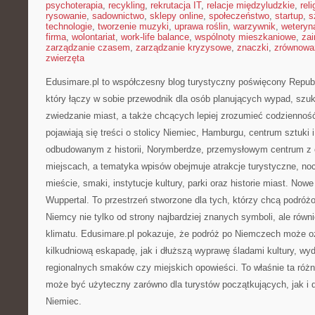
psychoterapia
,
recykling
,
rekrutacja IT
,
relacje międzyludzkie
,
reli
rysowanie
,
sadownictwo
,
sklepy online
,
społeczeństwo
,
startup
,
s
technologie
,
tworzenie muzyki
,
uprawa roślin
,
warzywnik
,
weteryna
firma
,
wolontariat
,
work-life balance
,
wspólnoty mieszkaniowe
,
zai
zarządzanie czasem
,
zarządzanie kryzysowe
,
znaczki
,
zrównowa
zwierzęta
Edusimare.pl to współczesny blog turystyczny poświęcony Republ
który łączy w sobie przewodnik dla osób planujących wypad, sz
zwiedzanie miast, a także chcących lepiej zrozumieć codzienność
pojawiają się treści o stolicy Niemiec, Hamburgu, centrum sztuki 
odbudowanym z historii, Norymberdze, przemysłowym centrum z c
miejscach, a tematyka wpisów obejmuje atrakcje turystyczne, noc
mieście, smaki, instytucje kultury, parki oraz historie miast. Nowe
Wuppertal. To przestrzeń stworzone dla tych, którzy chcą podr
Niemcy nie tylko od strony najbardziej znanych symboli, ale równ
klimatu. Edusimare.pl pokazuje, że podróż po Niemczech może 
kilkudniową eskapadę, jak i dłuższą wyprawę śladami kultury, wy
regionalnych smaków czy miejskich opowieści. To właśnie ta różn
może być użyteczny zarówno dla turystów początkujących, jak i 
Niemiec.