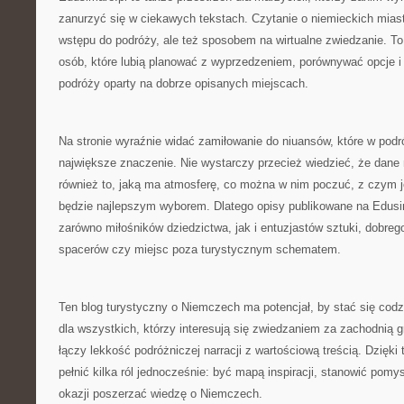
zanurzyć się w ciekawych tekstach. Czytanie o niemieckich mia
wstępu do podróży, ale też sposobem na wirtualne zwiedzanie. T
osób, które lubią planować z wyprzedzeniem, porównywać opcje i
podróży oparty na dobrze opisanych miejscach.
Na stronie wyraźnie widać zamiłowanie do niuansów, które w pod
największe znaczenie. Nie wystarczy przecież wiedzieć, że dane 
również to, jaką ma atmosferę, co można w nim poczuć, z czym je
będzie najlepszym wyborem. Dlatego opisy publikowane na Edus
zarówno miłośników dziedzictwa, jak i entuzjastów sztuki, dobreg
spacerów czy miejsc poza turystycznym schematem.
Ten blog turystyczny o Niemczech ma potencjał, by stać się codz
dla wszystkich, którzy interesują się zwiedzaniem za zachodnią gr
łączy lekkość podróżniczej narracji z wartościową treścią. Dzięk
pełnić kilka ról jednocześnie: być mapą inspiracji, stanowić pomys
okazji poszerzać wiedzę o Niemczech.