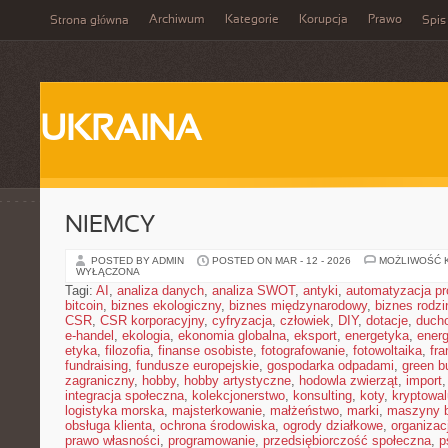
Archiwum
Kategorie
Korupcja
Prawo
Strona główna
Spis
UKRAINA
NIEMCY
POSTED BY ADMIN
POSTED ON MAR - 12 - 2026
MOŻLIWOŚĆ 
WYŁĄCZONA
Tagi:
AI
,
analiza danych
,
analiza SWOT
,
antyki
,
automatyzacja p
bitcoin
,
biznes ekologiczny
,
biznes międzynarodowy
,
biznes rodzi
CSR
,
CSR korporacyjny
,
cyfryzacja
,
człowiek
,
DIY
,
dotacje
,
duch
e-handel
,
ekologia
,
ekonomia globalna
,
eksport
,
energetyka
,
energ
etyka
,
filozofia
,
finanse osobiste
,
fotografowanie
,
fotowoltaika
,
fr
fundraising
,
fundusze europejskie
,
gospodarka odpadami
,
green b
zagraniczny
,
hobby
,
hobby artystyczne
,
hodowla zwierząt
,
import
integracja społeczna
,
kolekcjonerstwo
,
konsulting
,
koty
,
kryptowal
logistyka morska
,
majsterkowanie
,
małżeństwo
,
marki
,
maszyny 
obsługa klienta
,
ochrona środowiska
,
ogrody działkowe
,
organizac
prawo własności
,
programowanie
,
przedsiębiorczość społeczna
,
p