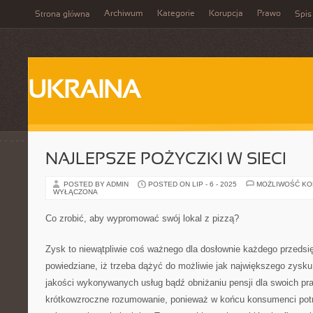
Archiwum
Kategorie
Korupcja
Prawo
Strona główna
Spis
UKRAINA
NAJLEPSZE POŻYCZKI W SIECI
POSTED BY ADMIN
POSTED ON LIP - 6 - 2025
MOŻLIWOŚĆ K
WYŁĄCZONA
Co zrobić, aby wypromować swój lokal z pizzą?
Zysk to niewątpliwie coś ważnego dla dosłownie każdego przedsię
powiedziane, iż trzeba dążyć do możliwie jak największego zysk
jakości wykonywanych usług bądź obniżaniu pensji dla swoich pr
krótkowzroczne rozumowanie, ponieważ w końcu konsumenci potra