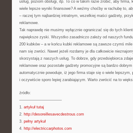
usług, poziom obsługi, itp. To co w takim razie zrobić, aby firma,
wiele lepsze wyniki finansowe? A weźmy choćby w rachubę to, a
– raczej tym najbardziej intratnym, wszelkiej maści gadżety, prz
reklamowe.
Tak naprawdę nie musimy wyłącznie ograniczać się do tych klient
największe zyski. Wszystko zasadniczo zależy od naszych fund
200 kubków – a w końcu kubki reklamowe są zawsze czymś mile w
nam się zwróci. Nawet jeżeli rozdamy je dla całkowicie nieznajom
skorzystają z naszych usług. To dobrze, gdy przedsiębiorca zdaje
reklamowe oraz pozostałe gadżety promocyjne są bardzo dobrym
automatycznie powoduje, iż jego firma staje się o wiele lepszym
i oczywiście sporo lepiej zarabiającym. Warto zwrócić na to więk
źródło:
———————————
1.
artykuł tutaj
2.
http://desoreillesavecdestrous.com
3.
pełny artykuł
4.
http://electriccarphotos.com