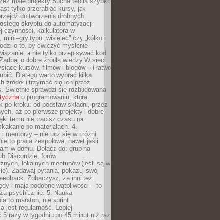
zez małe projekty Sucha teoria szybko
st tylko przerabiać kursy, jak
przejdź do tworzenia drobnych
rostego skryptu do automatyzacji
ej czynności, kalkulatora w
 mini–gry typu „wisielec” czy „kółko i
odzi o to, by ćwiczyć myślenie
iązanie, a nie tylko przepisywać kod
 Zadbaj o dobre źródła wiedzy W sieci
ysiące kursów, filmów i blogów – i łatwo
ubić. Dlatego warto wybrać kilka
 źródeł i trzymać się ich przez
s. Świetnie sprawdzi się rozbudowana
atyczna
o programowaniu, która
k po kroku: od podstaw składni, przez
nych, aż po pierwsze projekty i dobre
ięki temu nie tracisz czasu na
kakanie po materiałach. 4.
i mentorzy – nie ucz się w próżni
e to praca zespołowa, nawet jeśli
sam w domu. Dołącz do: grup na
b Discordzie, forów
znych, lokalnych meetupów (jeśli są w
e). Zadawaj pytania, pokazuj swój
feedback. Zobaczysz, że inni też
łędy i mają podobne wątpliwości – to
ża psychicznie. 5. Nauka
a to maraton, nie sprint
a jest regularność. Lepiej
5 razy w tygodniu po 45 minut niż raz