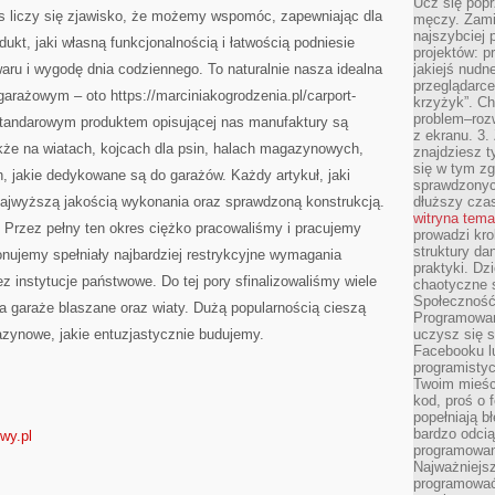
Ucz się popr
as liczy się zjawisko, że możemy wspomóc, zapewniając dla
męczy. Zamia
najszybciej 
ukt, jaki własną funkcjonalnością i łatwością podniesie
projektów: p
ru i wygodę dnia codziennego. To naturalnie nasza idealna
jakiejś nudn
przeglądarce,
u garażowym – oto https://marciniakogrodzenia.pl/carport-
krzyżyk”. Ch
problem–rozw
ztandarowym produktem opisującej nas manufaktury są
z ekranu. 3.
kże na wiatach, kojcach dla psin, halach magazynowych,
znajdziesz t
się w tym zg
, jakie dedykowane są do garażów. Każdy artykuł, jaki
sprawdzonych
najwyższą jakością wykonania oraz sprawdzoną konstrukcją.
dłuższy cza
witryna tem
. Przez pełny ten okres ciężko pracowaliśmy i pracujemy
prowadzi kro
struktury da
ponujemy spełniały najbardziej restrykcyjne wymagania
praktyki. Dz
z instytucje państwowe. Do tej pory sfinalizowaliśmy wiele
chaotyczne s
Społeczność 
na garaże blaszane oraz wiaty. Dużą popularnością cieszą
Programowani
azynowe, jakie entuzjastycznie budujemy.
uczysz się 
Facebooku lu
programistyc
Twoim mieści
kod, proś o 
popełniają b
bardzo odcią
wy.pl
programowani
Najważniejsz
programować 