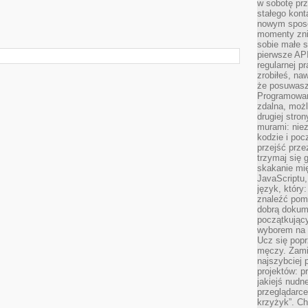
w sobotę prz
stałego kont
nowym sposo
momenty zni
sobie małe s
pierwsze API
regularnej p
zrobiłeś, na
że posuwasz 
Programowani
zdalna, możl
drugiej stro
murami: nie
kodzie i poc
przejść prze
trzymaj się 
skakanie mię
JavaScriptu,
język, który
znaleźć pom
dobrą dokume
początkując
wyborem na s
Ucz się popr
męczy. Zamia
najszybciej 
projektów: p
jakiejś nudn
przeglądarce,
krzyżyk”. Ch