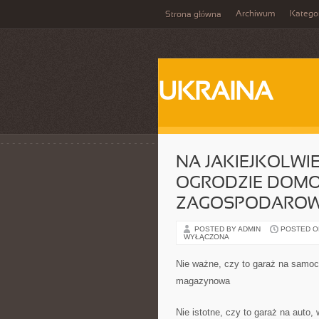
Archiwum
Katego
Strona główna
UKRAINA
NA JAKIEJKOLWI
OGRODZIE DOM
ZAGOSPODAROW
POSTED BY ADMIN
POSTED ON
WYŁĄCZONA
Nie ważne, czy to garaż na samoc
magazynowa
Nie istotne, czy to garaż na auto