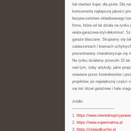
lub również kojec dla psów. Dla n
konsumenta najlepszej jakości prod
bezpieczeństwo składowanego towa
firma, która od lat działa na rynk
wiata-garazowa-styl-dekormur/. S
garaże blaszane. Skupiamy się ta
zadaszeniach i bramach uchylnych
prezentowany charakteryzuje się 
Na rynku działamy przeszło 15 lat
nad tym, żeby artykuły, jakie pro
stawiane przez kontrahentów i prze
projektów, po największej części 
się też drzwi garażowe i hale mag
źródło:
———————————
1.
https://www.orientalnoprzyprawo
2.
https://www.supermatma.pl
3.
https://ziolaodkuchni.pl