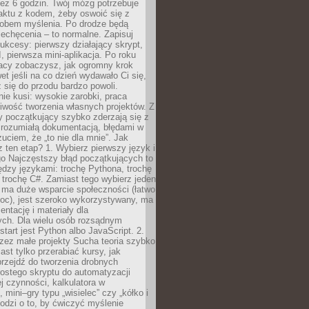
ez 6 godzin. Twój mózg potrzebuje
aktu z kodem, żeby oswoić się z
bem myślenia. Po drodze będą
echęcenia – to normalne. Zapisuj
ukcesy: pierwszy działający skrypt,
, pierwsza mini-aplikacja. Po roku
racy zobaczysz, jak ogromny krok
wet jeśli na co dzień wydawało Ci się,
się do przodu bardzo powoli.
e kusi: wysokie zarobki, praca
iwość tworzenia własnych projektów. Z
ny początkujący szybko zderzają się z
zrozumiałą dokumentacją, błędami w
zuciem, że „to nie dla mnie”. Jak
z ten etap? 1. Wybierz pierwszy język i
go Najczęstszy błąd początkujących to
dzy językami: trochę Pythona, trochę
 trochę C#. Zamiast tego wybierz jeden
: ma duże wsparcie społeczności (łatwo
oc), jest szeroko wykorzystywany, ma
ntację i materiały dla
ych. Dla wielu osób rozsądnym
tart jest Python albo JavaScript. 2.
zez małe projekty Sucha teoria szybko
st tylko przerabiać kursy, jak
przejdź do tworzenia drobnych
rostego skryptu do automatyzacji
ej czynności, kalkulatora w
 mini–gry typu „wisielec” czy „kółko i
odzi o to, by ćwiczyć myślenie