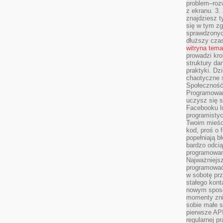
problem–rozw
z ekranu. 3.
znajdziesz t
się w tym zg
sprawdzonych
dłuższy cza
witryna tem
prowadzi kro
struktury da
praktyki. Dz
chaotyczne s
Społeczność 
Programowani
uczysz się 
Facebooku lu
programistyc
Twoim mieści
kod, proś o 
popełniają b
bardzo odcią
programowani
Najważniejsz
programować 
w sobotę prz
stałego kont
nowym sposo
momenty zni
sobie małe s
pierwsze API
regularnej p