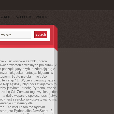
SCRIBE
FACEBOOK
TWITTER
e kusi: wysokie zarobki, praca
iwość tworzenia własnych projektów. Z
ny początkujący szybko zderzają się z
zrozumiałą dokumentacją, błędami w
zuciem, że „to nie dla mnie”. Jak
z ten etap? 1. Wybierz pierwszy język i
go Najczęstszy błąd początkujących to
dzy językami: trochę Pythona, trochę
 trochę C#. Zamiast tego wybierz jeden
: ma duże wsparcie społeczności (łatwo
oc), jest szeroko wykorzystywany, ma
ntację i materiały dla
ych. Dla wielu osób rozsądnym
tart jest Python albo JavaScript. 2.