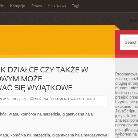
rie
Korupcja
Prawo
Tagi
Spis Treści
SUB
EK DZIAŁCE CZY TAKŻE W
Programowani
OWYM MOŻE
zdalna, możl
drugiej stro
AĆ SIĘ WYJĄTKOWE
murami: nie
kodzie i poc
przejść prze
NA
 WRZ - 29 - 2025
MOŻLIWOŚĆ KOMENTOWANIA
ZOSTAŁA
trzymaj się 
JAKIEJKOLWIEK
DZIAŁCE
skakanie mię
CZY
JavaScriptu,
TAKŻE
hód, wiata, komórka na narzędzia, gigantyczna hala
język, który
W
OGRODZIE
znaleźć pom
DOMOWYM
dobrą dokume
MOŻE
początkując
ZAGOSPODAROWAĆ
SIĘ
wyborem na s
, wiata, komórka na narzędzia, gigantyczna hala magazynowa
WYJĄTKOWE