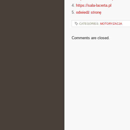
4.
https://sala-lacerta.pl
5.
odwiedź stronę
CATEGORIES:
MOTORYZACJA
Comments are closed.