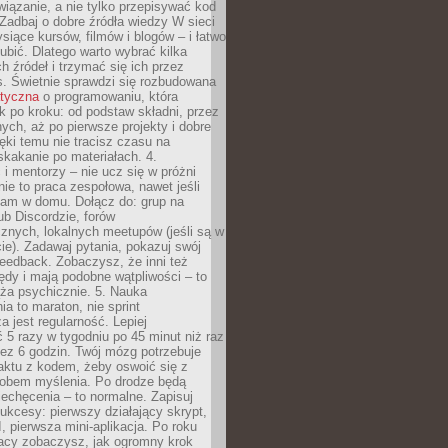
iązanie, a nie tylko przepisywać kod
 Zadbaj o dobre źródła wiedzy W sieci
ysiące kursów, filmów i blogów – i łatwo
ubić. Dlatego warto wybrać kilka
 źródeł i trzymać się ich przez
s. Świetnie sprawdzi się rozbudowana
atyczna
o programowaniu, która
k po kroku: od podstaw składni, przez
nych, aż po pierwsze projekty i dobre
ięki temu nie tracisz czasu na
kakanie po materiałach. 4.
i mentorzy – nie ucz się w próżni
e to praca zespołowa, nawet jeśli
sam w domu. Dołącz do: grup na
b Discordzie, forów
znych, lokalnych meetupów (jeśli są w
e). Zadawaj pytania, pokazuj swój
feedback. Zobaczysz, że inni też
łędy i mają podobne wątpliwości – to
ża psychicznie. 5. Nauka
a to maraton, nie sprint
a jest regularność. Lepiej
5 razy w tygodniu po 45 minut niż raz
ez 6 godzin. Twój mózg potrzebuje
aktu z kodem, żeby oswoić się z
bem myślenia. Po drodze będą
echęcenia – to normalne. Zapisuj
ukcesy: pierwszy działający skrypt,
, pierwsza mini-aplikacja. Po roku
racy zobaczysz, jak ogromny krok