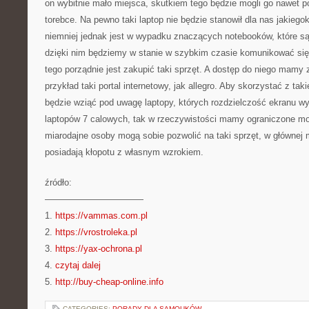
on wybitnie mało miejsca, skutkiem tego będzie mogli go nawet po
torebce. Na pewno taki laptop nie będzie stanowił dla nas jakiego
niemniej jednak jest w wypadku znaczących notebooków, które są 
dzięki nim będziemy w stanie w szybkim czasie komunikować się
tego porządnie jest zakupić taki sprzęt. A dostęp do niego mamy 
przykład taki portal internetowy, jak allegro. Aby skorzystać z takie
będzie wziąć pod uwagę laptopy, których rozdzielczość ekranu w
laptopów 7 calowych, tak w rzeczywistości mamy ograniczone m
miarodajne osoby mogą sobie pozwolić na taki sprzęt, w głównej m
posiadają kłopotu z własnym wzrokiem.
źródło:
———————————
1.
https://vammas.com.pl
2.
https://vrostroleka.pl
3.
https://yax-ochrona.pl
4.
czytaj dalej
5.
http://buy-cheap-online.info
CATEGORIES:
PORADY DLA SAMOUKÓW