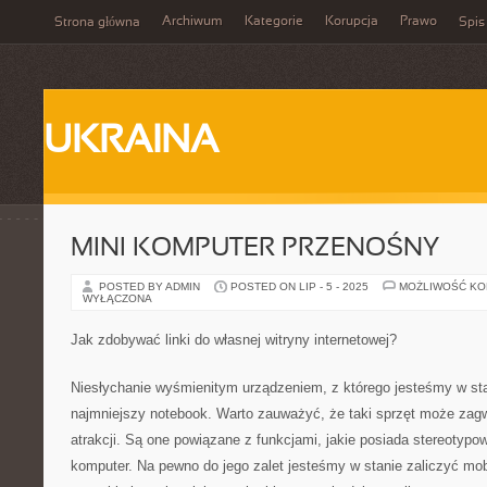
Archiwum
Kategorie
Korupcja
Prawo
Strona główna
Spis
UKRAINA
MINI KOMPUTER PRZENOŚNY
POSTED BY ADMIN
POSTED ON LIP - 5 - 2025
MOŻLIWOŚĆ K
WYŁĄCZONA
Jak zdobywać linki do własnej witryny internetowej?
Niesłychanie wyśmienitym urządzeniem, z którego jesteśmy w sta
najmniejszy notebook. Warto zauważyć, że taki sprzęt może za
atrakcji. Są one powiązane z funkcjami, jakie posiada stereotypo
komputer. Na pewno do jego zalet jesteśmy w stanie zaliczyć mo