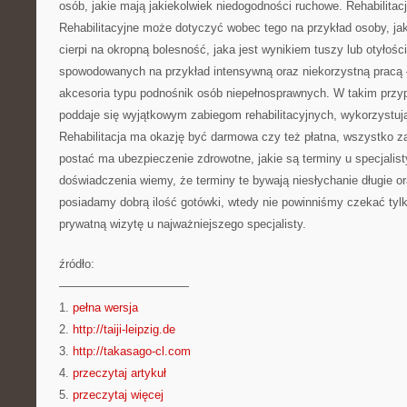
osób, jakie mają jakiekolwiek niedogodności ruchowe. Rehabilitacj
Rehabilitacyjne może dotyczyć wobec tego na przykład osoby, ja
cierpi na okropną bolesność, jaka jest wynikiem tuszy lub otyłośc
spowodowanych na przykład intensywną oraz niekorzystną pracą 
akcesoria typu podnośnik osób niepełnosprawnych. W takim przy
poddaje się wyjątkowym zabiegom rehabilitacyjnych, wykorzystuj
Rehabilitacja ma okazję być darmowa czy też płatna, wszystko z
postać ma ubezpieczenie zdrowotne, jakie są terminy u specjalisty
doświadczenia wiemy, że terminy te bywają niesłychanie długie o
posiadamy dobrą ilość gotówki, wtedy nie powinniśmy czekać tylk
prywatną wizytę u najważniejszego specjalisty.
źródło:
———————————
1.
pełna wersja
2.
http://taiji-leipzig.de
3.
http://takasago-cl.com
4.
przeczytaj artykuł
5.
przeczytaj więcej