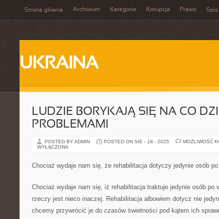
Archiwum
Kategorie
Korupcja
Prawo
Strona główna
Spis
UKRAINA
LUDZIE BORYKAJĄ SIĘ NA CO DZ
PROBLEMAMI
POSTED BY ADMIN
POSTED ON SIE - 18 - 2025
MOŻLIWOŚĆ 
WYŁĄCZONA
Chociaż wydaje nam się, że rehabilitacja dotyczy jedynie osób p
Chociaż wydaje nam się, iż rehabilitacja traktuje jedynie osób po
rzeczy jest nieco inaczej. Rehabilitacja albowiem dotycz nie jedyn
chcemy przywrócić je do czasów świetności pod kątem ich sprawno