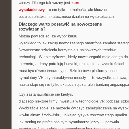
wiedzy. Dlatego tak ważny jest
kurs
wysokościowy
. To nie tylko formalność, ale klucz do
bezpieczeństwa i skuteczności działań na wysokościach.
Dlaczego warto postawić na nowoczesne
rozwiązania?
Można powiedzieć, że wybór kursu
wysokiego to jak zakup nowoczesnego smartfona zamiast stareg
Nowoczesne szkolenia korzystają z najnowszych trendów i
technologii. W erze cyfrowej, kiedy nawet zegarki mają dostęp do
internetu, a drony patrolują budynki, szkolenie na wysokościach
musi być równie innowacyjne. Szkoleniowe platformy online,
symulatory VR czy interaktywne moduły — to wszystko sprawia, 
nauka staje się nie tylko skuteczniejsza, ale i bardziej angażująca
Czy zastanawialiście się kiedyś,
dlaczego niektóre firmy inwestują w technologie VR podczas szko
Wyobraźcie sobie, że możecie ćwiczyć zabezpieczenia na wysok
w wirtualnym środowisku, unikając ryzyka rzeczywistego upadku.
jak trening na profesjonalnym symulatorze jazdy — pozwala
przećwiczyć najtrudniejsze scenariusze bez żadnego ryzyka.