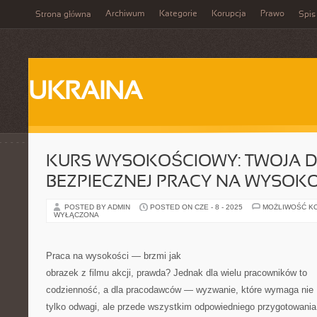
Archiwum
Kategorie
Korupcja
Prawo
Strona główna
Spis
UKRAINA
KURS WYSOKOŚCIOWY: TWOJA 
BEZPIECZNEJ PRACY NA WYSOK
POSTED BY ADMIN
POSTED ON CZE - 8 - 2025
MOŻLIWOŚĆ K
WYŁĄCZONA
Praca na wysokości — brzmi jak
obrazek z filmu akcji, prawda? Jednak dla wielu pracowników to
codzienność, a dla pracodawców — wyzwanie, które wymaga nie
tylko odwagi, ale przede wszystkim odpowiedniego przygotowania 