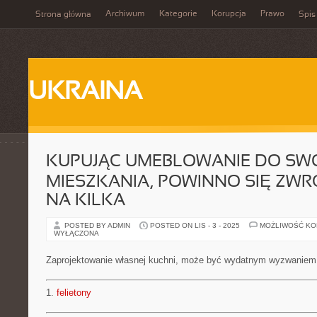
Archiwum
Kategorie
Korupcja
Prawo
Strona główna
Spis
UKRAINA
KUPUJĄC UMEBLOWANIE DO SW
MIESZKANIA, POWINNO SIĘ ZW
NA KILKA
POSTED BY ADMIN
POSTED ON LIS - 3 - 2025
MOŻLIWOŚĆ K
WYŁĄCZONA
Zaprojektowanie własnej kuchni, może być wydatnym wyzwaniem
1.
felietony