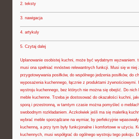
2.
teksty
3.
nawigacja
4.
artykuly
5.
Czytaj dalej
Uplanowanie osobistej kuchni, może być wydatnym wyzwaniem. 
musi ona spełniać mnóstwo relewantnych funkcji. Musi się w niej
przygotowywania posiłków, do wspólnego jedzenia posiłków, do c
wyposażenia kuchennego, łącznie z produktami żywnościowymi. I
wystroju kuchennego, bez których nie można się obejść. Do nich 
meble kuchenne. Trzeba je dostosować do okazałości kuchni, jako
sporą i przestronną, w tamtym czasie można pomyśleć o meblac
swobodnym rozkładaniem. Aczkolwiek jeśli ma się maleńką kuchn
wybrać meble sporządzane na wymiar, by perfekcyjnie wpasowały
kuchenną, a przy tym były funkcjonalne i komfortowe w użyciu. K
kuchennych, musi współgrać do ogólnego wystroju tego pokoju. Do