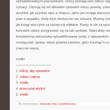
wykwalifikowanymi pracownikami, którzy pomogą nam odkryć najl
sytuacji. Zajmują się oni albowiem sprawami natury prawnej, za
przykład, jak uzyskać wpis w miejscu, jakim jest księga wieczyst
praw w wypadku, kiedy ktoś niesłusznie nas oskarża. Musimy jedn
jak księgi wieczyste są zazwyczaj odpłatne. Kwoty te nie są wys
kancelarii należy przygotować się na taki wydatek. Należałoby ni
kompetentną wskazówkę wykwalifikowanej osoby z odpowiednim 
rozwiązywać sprawy natury prawnej samemu, gdyż kosztuje to 
znacznie więcej.
źródło:
———————————
1.
kliknij, aby sprawdzić
2.
zobacz więcej
3.
źródło
4.
przeczytaj artykuł
5.
źródło
CATEGORIES:
ŚWIADECTWA I NAWRÓCENIA