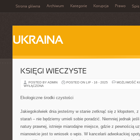
Archiwum
Kategorie
Korupcja
Prawo
Strona główna
Spis
UKRAINA
KSIĘGI WIECZYSTE
POSTED BY ADMIN
POSTED ON LIP - 16 - 2025
MOŻLIWOŚĆ 
WYŁĄCZONA
Ekologiczne środki czystości
Jakiegokolwiek dnia jesteśmy w stanie zetknąć się z kłopotem, z
starań – nie będziemy umieli sobie poradzić. Niemniej jednak jeśli 
natury prawnej, istnieje miarodajne miejsce, gdzie z pewnością 
mianowicie jest to wniosek o wpis. W kancelarii adwokackiej spo