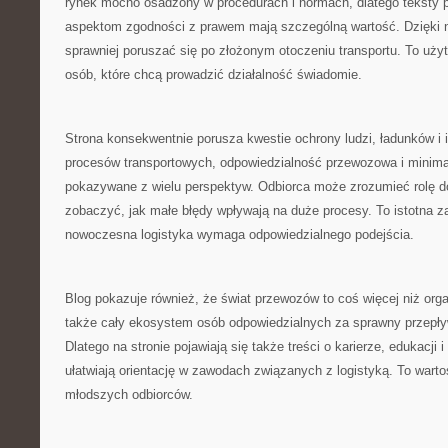
rynek mocno osadzony w procedurach i normach, dlatego teksty
aspektom zgodności z prawem mają szczególną wartość. Dzięki
sprawniej poruszać się po złożonym otoczeniu transportu. To użyt
osób, które chcą prowadzić działalność świadomie.
Strona konsekwentnie porusza kwestie ochrony ludzi, ładunków i i
procesów transportowych, odpowiedzialność przewozowa i minima
pokazywane z wielu perspektyw. Odbiorca może zrozumieć rolę do
zobaczyć, jak małe błędy wpływają na duże procesy. To istotna za
nowoczesna logistyka wymaga odpowiedzialnego podejścia.
Blog pokazuje również, że świat przewozów to coś więcej niż orga
także cały ekosystem osób odpowiedzialnych za sprawny przepły
Dlatego na stronie pojawiają się także treści o karierze, edukacji 
ułatwiają orientację w zawodach związanych z logistyką. To wart
młodszych odbiorców.