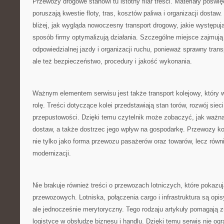
Przewozy drogowe stanowi tu istotny filar treści. Materiały poświ
poruszają kwestie floty, tras, kosztów paliwa i organizacji dosta
bliżej, jak wygląda nowoczesny transport drogowy, jakie występuj
sposób firmy optymalizują działania. Szczególne miejsce zajmują
odpowiedzialnej jazdy i organizacji ruchu, ponieważ sprawny trans
ale też bezpieczeństwo, procedury i jakość wykonania.
Ważnym elementem serwisu jest także transport kolejowy, który 
rolę. Treści dotyczące kolei przedstawiają stan torów, rozwój siec
przepustowości. Dzięki temu czytelnik może zobaczyć, jak ważna 
dostaw, a także dostrzec jego wpływ na gospodarkę. Przewozy ko
nie tylko jako forma przewozu pasażerów oraz towarów, lecz równ
modernizacji.
Nie brakuje również treści o przewozach lotniczych, które pokazu
przewozowych. Lotniska, połączenia cargo i infrastruktura są op
ale jednocześnie merytoryczny. Tego rodzaju artykuły pomagają z
logistyce w obsłudze biznesu i handlu. Dzięki temu serwis nie ogr