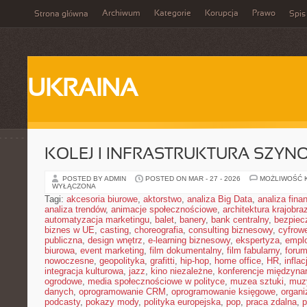
Archiwum
Kategorie
Korupcja
Prawo
Strona główna
Spis
UKRAINA
KOLEJ I INFRASTRUKTURA SZY
POSTED BY ADMIN
POSTED ON MAR - 27 - 2026
MOŻLIWOŚĆ 
WYŁĄCZONA
Tagi:
akcesoria biurowe
,
aktorstwo
,
analiza Big Data
,
analiza fin
analiza trendów
,
animacje społecznościowe
,
architektura krajobra
automatyzacja marketingu
,
balet
,
banery
,
bank centralny
,
bezpiec
biznes w UE
,
casting
,
choreografia
,
consulting biznesowy
,
cyfrow
publiczna
,
design wnętrz
,
e-learning biznesowy
,
ekspertyza
,
emplo
biurowa
,
event marketing
,
film dokumentalny
,
film fabularny
,
foru
nowoczesne
,
geopolityka
,
grafitti
,
hip-hop
,
home office
,
HR
,
inflac
integracja kulturowa
,
jazz
,
kino niezależne
,
konferencje międzyna
ogrodowe
,
media społecznościowe w polityce
,
muzea sztuki
,
muz
danych
,
oprogramowanie CRM
,
oprogramowanie księgowe
,
organ
podcasty
,
pokazy mody
,
polityka europejska
,
pop
,
praca zdalna
,
p