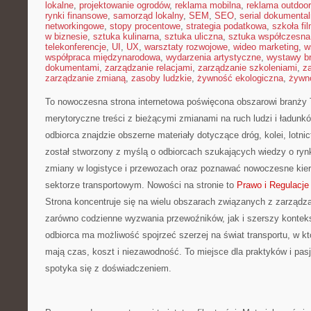
lokalne
,
projektowanie ogrodów
,
reklama mobilna
,
reklama outdoor
rynki finansowe
,
samorząd lokalny
,
SEM
,
SEO
,
serial dokumental
networkingowe
,
stopy procentowe
,
strategia podatkowa
,
szkoła fi
w biznesie
,
sztuka kulinarna
,
sztuka uliczna
,
sztuka współczesna
telekonferencje
,
UI
,
UX
,
warsztaty rozwojowe
,
wideo marketing
,
w
współpraca międzynarodowa
,
wydarzenia artystyczne
,
wystawy b
dokumentami
,
zarządzanie relacjami
,
zarządzanie szkoleniami
,
z
zarządzanie zmianą
,
zasoby ludzkie
,
żywność ekologiczna
,
żywno
To nowoczesna strona internetowa poświęcona obszarowi branży 
merytoryczne treści z bieżącymi zmianami na ruch ludzi i ładunk
odbiorca znajdzie obszerne materiały dotyczące dróg, kolei, lotn
został stworzony z myślą o odbiorcach szukających wiedzy o rynk
zmiany w logistyce i przewozach oraz poznawać nowoczesne kie
sektorze transportowym. Nowości na stronie to
Prawo i Regulacje
Strona koncentruje się na wielu obszarach związanych z zarząd
zarówno codzienne wyzwania przewoźników, jak i szerszy kontek
odbiorca ma możliwość spojrzeć szerzej na świat transportu, w 
mają czas, koszt i niezawodność. To miejsce dla praktyków i pas
spotyka się z doświadczeniem.