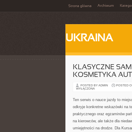
Archiwum
Katego
Strona główna
UKRAINA
KLASYCZNE SAMO
KOSMETYKA AUT
POSTED BY ADMIN
POSTED ON 
WYŁĄCZONA
Ten serwis o nauce jazdy to miej
odkryje konkretne wskazówki na t
praktycznego oraz egzaminów pań
na kierowców, ale także dla nieda
umiejętności na drodze. Dla Kursa