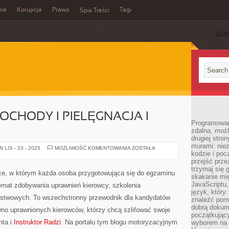
rie
Korupcja
Prawo
Tagi
Spis Treści
SUB
CHODY I PIELĘGNACJA I
Programowani
zdalna, możl
drugiej stro
murami: nie
KLASYCZNE
LIS - 23 - 2025
MOŻLIWOŚĆ KOMENTOWANIA
ZOSTAŁA
kodzie i poc
SAMOCHODY
I
przejść prze
PIELĘGNACJA
trzymaj się 
I
sce, w którym każda osoba przygotowująca się do egzaminu
KOSMETYKA
skakanie mię
AUT
JavaScriptu,
emat zdobywania uprawnień kierowcy, szkolenia
język, który
stwowych. To wszechstronny przewodnik dla kandydatów
znaleźć pom
dobrą dokume
wno uprawnionych kierowców, którzy chcą szlifować swoje
początkując
nta i
Instruktor Radzi
. Na portalu tym blogu motoryzacyjnym
wyborem na s