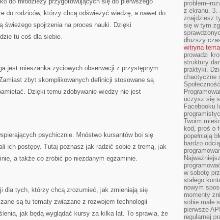
ylko do młodzieży przygotowujących się do pierwszego
problem–rozw
z ekranu. 3.
że do rodziców, którzy chcą odświeżyć wiedzę, a nawet do
znajdziesz t
ją świeżego spojrzenia na proces nauki. Dzięki
się w tym zg
sprawdzonych
zie tu coś dla siebie.
dłuższy cza
witryna tem
prowadzi kro
struktury da
ga jest mieszanka życiowych obserwacji z przystępnym
praktyki. Dz
chaotyczne s
amiast zbyt skomplikowanych definicji stosowane są
Społeczność 
pamiętać. Dzięki temu zdobywanie wiedzy nie jest
Programowani
uczysz się 
Facebooku lu
programistyc
Twoim mieści
kod, proś o 
wspierających psychicznie. Mnóstwo kursantów boi się
popełniają b
bardzo odcią
i ich postępy. Tutaj poznasz jak radzić sobie z tremą, jak
programowani
Najważniejsz
nie, a także co zrobić po niezdanym egzaminie.
programować 
w sobotę prz
stałego kont
nowym sposo
ji dla tych, którzy chcą zrozumieć, jak zmieniają się
momenty zni
szane są tu tematy związane z rozwojem technologii
sobie małe s
pierwsze API
enia, jak będą wyglądać kursy za kilka lat. To sprawia, że
regularnej p