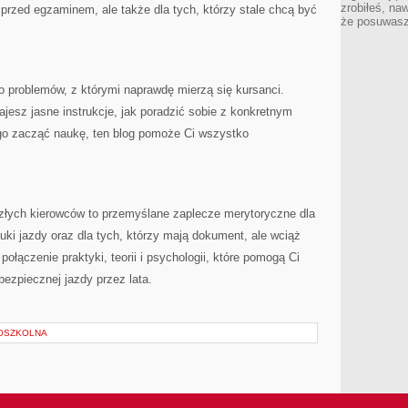
zrobiłeś, na
uż przed egzaminem, ale także dla tych, którzy stale chcą być
że posuwasz 
o problemów, z którymi naprawdę mierzą się kursanci.
ajesz jasne instrukcje, jak poradzić sobie z konkretnym
ego zacząć naukę, ten blog pomoże Ci wszystko
złych kierowców to przemyślane zaplecze merytoryczne dla
uki jazdy oraz dla tych, którzy mają dokument, ale wciąż
połączenie praktyki, teorii i psychologii, które pomogą Ci
bezpiecznej jazdy przez lata.
OSZKOLNA