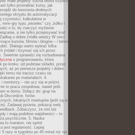
zez małe projekty Sucha teoria szybko
st tylko przerabiać kursy, jak
przejdź do tworzenia drobnych
rostego skryptu do automatyzacji
ej czynności, kalkulatora w
 mini–gry typu „wisielec” czy „kółko i
odzi o to, by ćwiczyć myślenie
iązanie, a nie tylko przepisywać kod
 Zadbaj o dobre źródła wiedzy W sieci
ysiące kursów, filmów i blogów – i łatwo
ubić. Dlatego warto wybrać kilka
 źródeł i trzymać się ich przez
s. Świetnie sprawdzi się rozbudowana
atyczna
o programowaniu, która
k po kroku: od podstaw składni, przez
nych, aż po pierwsze projekty i dobre
ięki temu nie tracisz czasu na
kakanie po materiałach. 4.
i mentorzy – nie ucz się w próżni
e to praca zespołowa, nawet jeśli
sam w domu. Dołącz do: grup na
b Discordzie, forów
znych, lokalnych meetupów (jeśli są w
e). Zadawaj pytania, pokazuj swój
feedback. Zobaczysz, że inni też
łędy i mają podobne wątpliwości – to
ża psychicznie. 5. Nauka
a to maraton, nie sprint
a jest regularność. Lepiej
5 razy w tygodniu po 45 minut niż raz