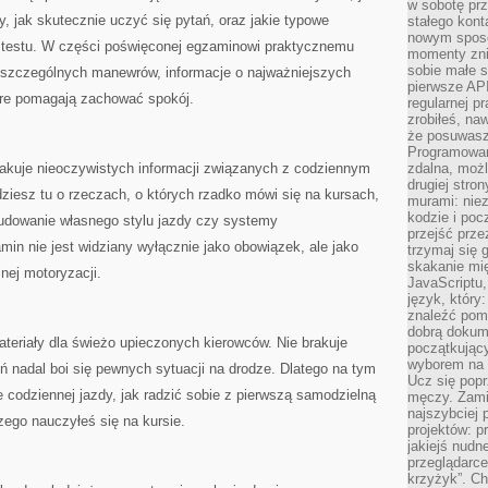
w sobotę prz
y, jak skutecznie uczyć się pytań, oraz jakie typowe
stałego kont
nowym sposo
 testu. W części poświęconej egzaminowi praktycznemu
momenty zni
sobie małe s
oszczególnych manewrów, informacje o najważniejszych
pierwsze API
tóre pomagają zachować spokój.
regularnej p
zrobiłeś, na
że posuwasz 
Programowani
rakuje nieoczywistych informacji związanych z codziennym
zdalna, możl
drugiej stro
ziesz tu o rzeczach, o których rzadko mówi się na kursach,
murami: nie
kodzie i poc
budowanie własnego stylu jazdy czy systemy
przejść prze
in nie jest widziany wyłącznie jako obowiązek, ale jako
trzymaj się 
skakanie mię
znej motoryzacji.
JavaScriptu,
język, który
znaleźć pom
dobrą dokume
riały dla świeżo upieczonych kierowców. Nie brakuje
początkując
wyborem na s
ń nadal boi się pewnych sytuacji na drodze. Dlatego na tym
Ucz się popr
 codziennej jazdy, jak radzić sobie z pierwszą samodzielną
męczy. Zamia
najszybciej 
czego nauczyłeś się na kursie.
projektów: p
jakiejś nudn
przeglądarce,
krzyżyk”. Ch