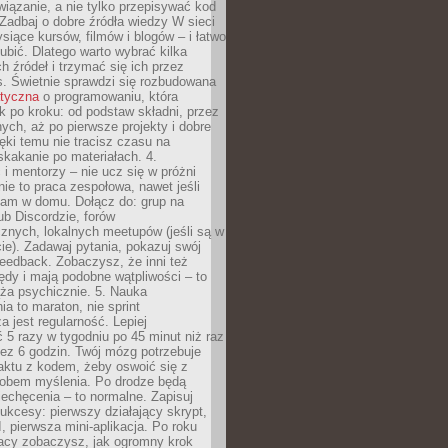
iązanie, a nie tylko przepisywać kod
 Zadbaj o dobre źródła wiedzy W sieci
ysiące kursów, filmów i blogów – i łatwo
ubić. Dlatego warto wybrać kilka
 źródeł i trzymać się ich przez
s. Świetnie sprawdzi się rozbudowana
atyczna
o programowaniu, która
k po kroku: od podstaw składni, przez
nych, aż po pierwsze projekty i dobre
ięki temu nie tracisz czasu na
kakanie po materiałach. 4.
i mentorzy – nie ucz się w próżni
e to praca zespołowa, nawet jeśli
sam w domu. Dołącz do: grup na
b Discordzie, forów
znych, lokalnych meetupów (jeśli są w
e). Zadawaj pytania, pokazuj swój
feedback. Zobaczysz, że inni też
łędy i mają podobne wątpliwości – to
ża psychicznie. 5. Nauka
a to maraton, nie sprint
a jest regularność. Lepiej
5 razy w tygodniu po 45 minut niż raz
ez 6 godzin. Twój mózg potrzebuje
aktu z kodem, żeby oswoić się z
bem myślenia. Po drodze będą
echęcenia – to normalne. Zapisuj
ukcesy: pierwszy działający skrypt,
, pierwsza mini-aplikacja. Po roku
racy zobaczysz, jak ogromny krok