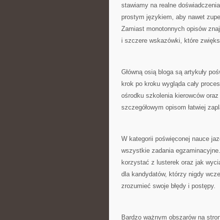
stawiamy na realne doświadczenia, 
prostym językiem, aby nawet zupeł
Zamiast monotonnych opisów znaj
i szczere wskazówki, które zwię
Główną osią bloga są artykuły po
krok po kroku wygląda cały proces,
ośrodku szkolenia kierowców oraz 
szczegółowym opisom łatwiej zapla
W kategorii poświęconej nauce jaz
wszystkie zadania egzaminacyjne.
korzystać z lusterek oraz jak wy
dla kandydatów, którzy nigdy wcześn
zrozumieć swoje błędy i postępy.
Bardzo ważnym obszarów na stron