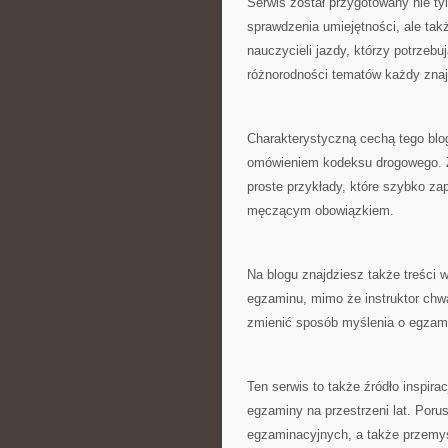
Serwis został przygotowany nie t
sprawdzenia umiejętności, ale tak
nauczycieli jazdy, którzy potrzebu
różnorodności tematów każdy znajd
Charakterystyczną cechą tego blo
omówieniem kodeksu drogowego. Z
proste przykłady, które szybko za
męczącym obowiązkiem.
Na blogu znajdziesz także treści 
egzaminu, mimo że instruktor chwal
zmienić sposób myślenia o egzami
Ten serwis to także źródło inspirac
egzaminy na przestrzeni lat. Poru
egzaminacyjnych, a także przemyśl