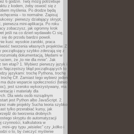
ez 6 godzin. Twój mózg potrzebuje
aktu z kodem, żeby oswoić się z
bem myślenia. Po drodze będą
echęcenia – to normalne. Zapisuj
ukcesy: pierwszy działający skrypt,
, pierwsza mini-aplikacja. Po roku
racy zobaczysz, jak ogromny krok
wet jeśli na co dzień wydawało Ci się,
się do przodu bardzo powoli.
e kusi: wysokie zarobki, praca
iwość tworzenia własnych projektów. Z
ny początkujący szybko zderzają się z
zrozumiałą dokumentacją, błędami w
zuciem, że „to nie dla mnie”. Jak
z ten etap? 1. Wybierz pierwszy język i
go Najczęstszy błąd początkujących to
dzy językami: trochę Pythona, trochę
 trochę C#. Zamiast tego wybierz jeden
: ma duże wsparcie społeczności (łatwo
oc), jest szeroko wykorzystywany, ma
ntację i materiały dla
ych. Dla wielu osób rozsądnym
tart jest Python albo JavaScript. 2.
zez małe projekty Sucha teoria szybko
st tylko przerabiać kursy, jak
przejdź do tworzenia drobnych
rostego skryptu do automatyzacji
ej czynności, kalkulatora w
 mini–gry typu „wisielec” czy „kółko i
odzi o to, by ćwiczyć myślenie