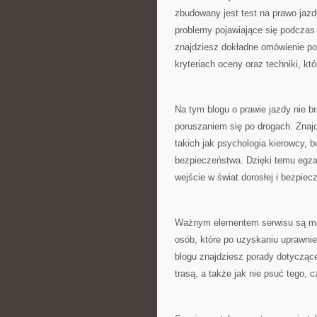
zbudowany jest test na prawo jazd
problemy pojawiające się podczas
znajdziesz dokładne omówienie p
kryteriach oceny oraz techniki, k
Na tym blogu o prawie jazdy nie b
poruszaniem się po drogach. Znajd
takich jak psychologia kierowcy, 
bezpieczeństwa. Dzięki temu egzam
wejście w świat dorosłej i bezpiec
Ważnym elementem serwisu są mate
osób, które po uzyskaniu uprawnie
blogu znajdziesz porady dotyczące
trasą, a także jak nie psuć tego, 