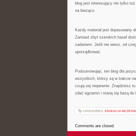
blog jest interesujący nie tylko t
na bieżąco.
Każdy materiał jest dopasowany d
Zamiast zbyt szerokich haseł dost
zadaniem. Jeśli nie wiesz, od cz
uporządkować.
Podsumowując, ten blog dla przys
wszystkich, którzy są w trakcie na
czują się niepewnie. Znajdziesz tu 
zdać egzamin i staną się bazą do 
CATEGORIES:
EDUKACJA WCZESN
Comments are closed.