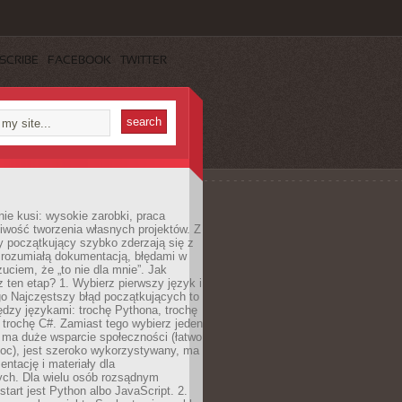
SCRIBE
FACEBOOK
TWITTER
e kusi: wysokie zarobki, praca
iwość tworzenia własnych projektów. Z
ny początkujący szybko zderzają się z
zrozumiałą dokumentacją, błędami w
zuciem, że „to nie dla mnie”. Jak
z ten etap? 1. Wybierz pierwszy język i
go Najczęstszy błąd początkujących to
dzy językami: trochę Pythona, trochę
 trochę C#. Zamiast tego wybierz jeden
: ma duże wsparcie społeczności (łatwo
oc), jest szeroko wykorzystywany, ma
ntację i materiały dla
ych. Dla wielu osób rozsądnym
tart jest Python albo JavaScript. 2.