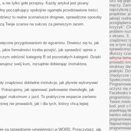
Ucz się popr
a nie tylko gołe przepisy. Każdy artykuł jest pisany
męczy. Zamia
najszybciej 
ny początkujący spokojnie ogarnęła przedstawione treści.
projektów: p
dziesz tu realne scenariusze drogowe, sprawdzone sposoby
jakiejś nudn
przeglądarce,
kszą Twoje szanse na sukces za pierwszym razem.
krzyżyk”. Ch
problem–rozw
z ekranu. 3.
znajdziesz t
święcone przygotowaniom do egzaminu. Dowiesz się tu, jak
się w tym zg
sprawdzonych
 jakie formalności trzeba przejść, jak sprawdzić opinie o
dłuższy cza
czym odróżnić kategorię B od pozostałych kategorii. Dzięki
witryna tem
prowadzi kro
nujesz swój kurs, rozsądnie dobierając instruktora.
struktury da
praktyki. Dz
chaotyczne s
Społeczność 
dy znajdziesz dokładne instrukcje, jak płynnie wykonywać
Programowani
uczysz się 
 Pokazujemy, jak opanować parkowanie równoległe, jak
Facebooku lu
ciągać maksimum z jazd. To praktyczne wsparcie zarówno
programistyc
Twoim mieści
iej nie prowadzili, jak i dla tych, którzy chcą lepiej
kod, proś o 
popełniają b
bardzo odcią
programowani
Najważniejsz
programować 
ie są sprawdzenie umiejętności w WORD. Przeczytasz, jak