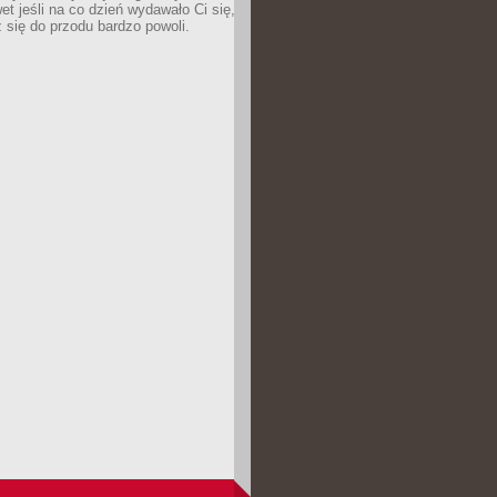
wet jeśli na co dzień wydawało Ci się,
się do przodu bardzo powoli.