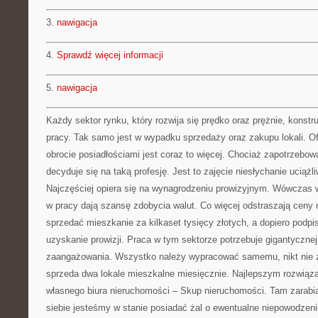
3.
nawigacja
4.
Sprawdź więcej informacji
5.
nawigacja
Każdy sektor rynku, który rozwija się prędko oraz prężnie, konstru
pracy. Tak samo jest w wypadku sprzedaży oraz zakupu lokali. Of
obrocie posiadłościami jest coraz to więcej. Chociaż zapotrzebowa
decyduje się na taką profesję. Jest to zajęcie niesłychanie uciąż
Najczęściej opiera się na wynagrodzeniu prowizyjnym. Wówczas 
w pracy dają szansę zdobycia walut. Co więcej odstraszają ceny m
sprzedać mieszkanie za kilkaset tysięcy złotych, a dopiero pod
uzyskanie prowizji. Praca w tym sektorze potrzebuje gigantycznej 
zaangażowania. Wszystko należy wypracować samemu, nikt nie 
sprzeda dwa lokale mieszkalne miesięcznie. Najlepszym rozwiąza
własnego biura nieruchomości – Skup nieruchomości. Tam zarabia
siebie jesteśmy w stanie posiadać żal o ewentualne niepowodzenie