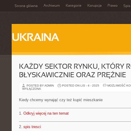
Archiwum
Kategorie
Korupcja
Prawo
Strona główna
Spis
UKRAINA
KAŻDY SEKTOR RYNKU, KTÓRY R
BŁYSKAWICZNIE ORAZ PRĘŻNIE
POSTED BY ADMIN
POSTED ON LIS - 4 - 2025
MOŻLIWOŚĆ K
WYŁĄCZONA
Kiedy chcemy wynająć czy też kupić mieszkanie
1.
Odkryj więcej na ten temat
2.
spis tresci