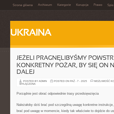
Archiwum
Kategorie
Korupcja
Prawo
Strona główna
Spis
UKRAINA
JEŻELI PRAGNĘLIBYŚMY POWST
KONKRETNY POŻAR, BY SIĘ ON N
DALEJ
POSTED BY ADMIN
POSTED ON PAŹ - 7 - 2025
MOŻLIWOŚĆ K
WYŁĄCZONA
Porządnie jest obrać odpowiednie trasy przedsięwzięcia
Należałoby dziś brać pod szczególną uwagę konkretne instrukcje,
brać pod uwagę w momencie, kiedy tak właściwie to dojdzie do u