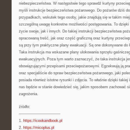
niebezpieczeństwa. W następstwie tego sprawdź kurtyny przeciw
myśli instrukcje bezpieczeństwa pożarowego. Do pożarów dziś do
przypadkach, wskutek tego osoby, jakie znajdują się w takim mie
szczególną uwagę konkretne możliwości postępowania. To dzięki
życie swoje, jak i innych. Do takiej instrukcji bezpieczeństwa po
opracowaną treść, jak oraz część graficzną oraz kurtyny przeci
są przy tym praktyczne plany ewakuacji. Są one dokonywane do 
Taka instrukcja ma wskazane plany ulokowania sprzętu gaśniczeg
ewakuacyjnych. Poza tym warto zaznaczyć, że taka instrukcja j
obowiązującymi przepisami przeciwpożarowymi. Egzekwują ją prak
oraz specjaliście do spraw bezpieczeństwa pożarowego, jaki pol
posiada również istotne rysunki i zdjęcia. To właśnie dzięki takiej
nas będzie w stanie dowiedzieć się, jakim sposobem zachować s
zagrożenia.
źródło:
———————————
1.
https://icookandbook.pl
2.
https://micoplus.pl