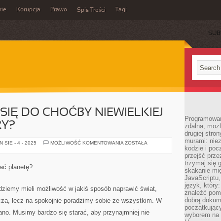
rie
Korupcja
Prawo
Tagi
Spis Treści
SUB
SIĘ DO CHOĆBY NIEWIELKIEJ
Programowani
RY?
zdalna, możl
drugiej stro
murami: nie
JAK
SIE - 4 - 2025
MOŻLIWOŚĆ KOMENTOWANIA
ZOSTAŁA
kodzie i poc
PRZYCZYNIĆ
SIĘ
przejść prze
DO
trzymaj się 
CHOĆBY
ać planetę?
NIEWIELKIEJ
skakanie mię
POPRAWY
JavaScriptu,
NATURY?
język, który
dziemy mieli możliwość w jakiś sposób naprawić świat,
znaleźć pom
dobrą dokume
cza, lecz na spokojnie poradzimy sobie ze wszystkim. W
początkując
no. Musimy bardzo się starać, aby przynajmniej nie
wyborem na s