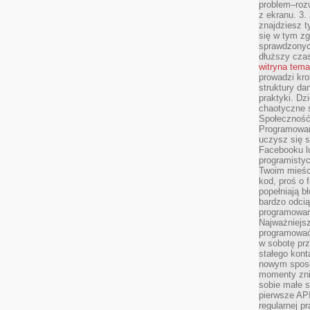
problem–rozw
z ekranu. 3.
znajdziesz t
się w tym zg
sprawdzonych
dłuższy cza
witryna tem
prowadzi kro
struktury da
praktyki. Dz
chaotyczne s
Społeczność 
Programowani
uczysz się 
Facebooku lu
programistyc
Twoim mieści
kod, proś o 
popełniają b
bardzo odcią
programowani
Najważniejsz
programować 
w sobotę prz
stałego kont
nowym sposo
momenty zni
sobie małe s
pierwsze API
regularnej p