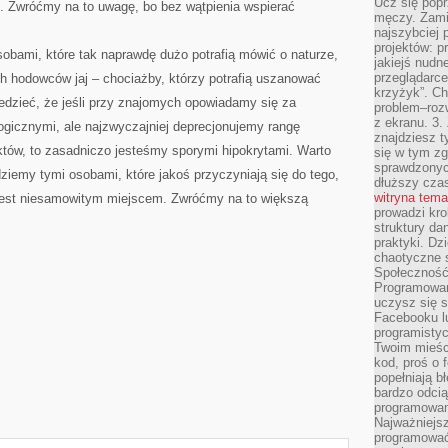
Ucz się popr
e. Zwróćmy na to uwagę, bo bez wątpienia wspierać
męczy. Zamia
najszybciej 
projektów: p
sobami, które tak naprawdę dużo potrafią mówić o naturze,
jakiejś nudn
przeglądarce,
ch hodowców jaj – chociażby, którzy potrafią uszanować
krzyżyk”. Ch
edzieć, że jeśli przy znajomych opowiadamy się za
problem–rozw
z ekranu. 3.
ogicznymi, ale najzwyczajniej deprecjonujemy rangę
znajdziesz t
tów, to zasadniczo jesteśmy sporymi hipokrytami. Warto
się w tym zg
sprawdzonych
ziemy tymi osobami, które jakoś przyczyniają się do tego,
dłuższy cza
witryna tem
 jest niesamowitym miejscem. Zwróćmy na to większą
prowadzi kro
struktury da
praktyki. Dz
chaotyczne s
Społeczność 
Programowani
uczysz się 
Facebooku lu
programistyc
Twoim mieści
kod, proś o 
popełniają b
bardzo odcią
programowani
Najważniejsz
programować 