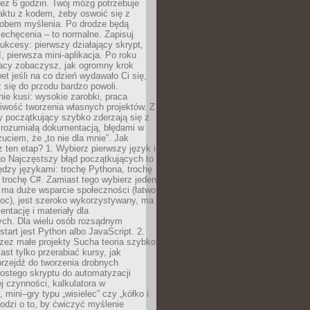
ez 6 godzin. Twój mózg potrzebuje
aktu z kodem, żeby oswoić się z
bem myślenia. Po drodze będą
echęcenia – to normalne. Zapisuj
ukcesy: pierwszy działający skrypt,
, pierwsza mini-aplikacja. Po roku
racy zobaczysz, jak ogromny krok
wet jeśli na co dzień wydawało Ci się,
się do przodu bardzo powoli.
e kusi: wysokie zarobki, praca
iwość tworzenia własnych projektów. Z
ny początkujący szybko zderzają się z
zrozumiałą dokumentacją, błędami w
zuciem, że „to nie dla mnie”. Jak
z ten etap? 1. Wybierz pierwszy język i
go Najczęstszy błąd początkujących to
dzy językami: trochę Pythona, trochę
 trochę C#. Zamiast tego wybierz jeden
: ma duże wsparcie społeczności (łatwo
oc), jest szeroko wykorzystywany, ma
ntację i materiały dla
ych. Dla wielu osób rozsądnym
tart jest Python albo JavaScript. 2.
zez małe projekty Sucha teoria szybko
st tylko przerabiać kursy, jak
przejdź do tworzenia drobnych
rostego skryptu do automatyzacji
ej czynności, kalkulatora w
 mini–gry typu „wisielec” czy „kółko i
odzi o to, by ćwiczyć myślenie