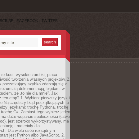
SCRIBE
FACEBOOK
TWITTER
e kusi: wysokie zarobki, praca
iwość tworzenia własnych projektów. Z
ny początkujący szybko zderzają się z
zrozumiałą dokumentacją, błędami w
zuciem, że „to nie dla mnie”. Jak
z ten etap? 1. Wybierz pierwszy język i
go Najczęstszy błąd początkujących to
dzy językami: trochę Pythona, trochę
 trochę C#. Zamiast tego wybierz jeden
: ma duże wsparcie społeczności (łatwo
oc), jest szeroko wykorzystywany, ma
ntację i materiały dla
ych. Dla wielu osób rozsądnym
tart jest Python albo JavaScript. 2.