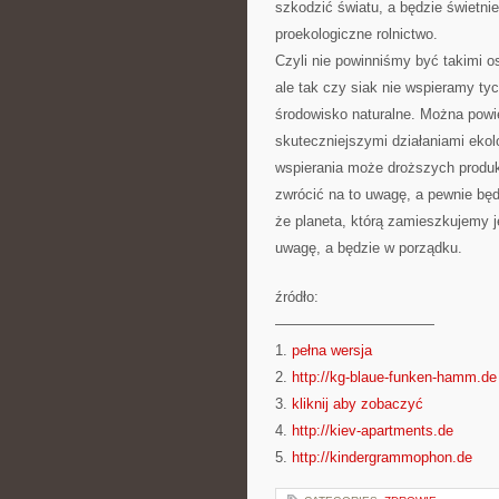
szkodzić światu, a będzie świetni
proekologiczne rolnictwo.
Czyli nie powinniśmy być takimi o
ale tak czy siak nie wspieramy ty
środowisko naturalne. Można powi
skuteczniejszymi działaniami ekol
wspierania może droższych produk
zwrócić na to uwagę, a pewnie będ
że planeta, którą zamieszkujemy
uwagę, a będzie w porządku.
źródło:
———————————
1.
pełna wersja
2.
http://kg-blaue-funken-hamm.de
3.
kliknij aby zobaczyć
4.
http://kiev-apartments.de
5.
http://kindergrammophon.de