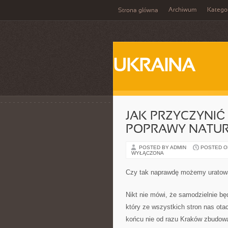
Archiwum
Katego
Strona główna
UKRAINA
JAK PRZYCZYNIĆ 
POPRAWY NATU
POSTED BY ADMIN
POSTED ON 
WYŁĄCZONA
Czy tak naprawdę możemy uratow
Nikt nie mówi, że samodzielnie bę
który ze wszystkich stron nas ota
końcu nie od razu Kraków zbudowa