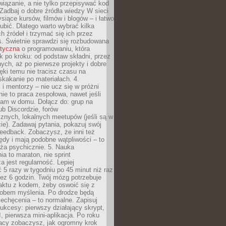
iązanie, a nie tylko przepisywać kod
 Zadbaj o dobre źródła wiedzy W sieci
ysiące kursów, filmów i blogów – i łatwo
ubić. Dlatego warto wybrać kilka
 źródeł i trzymać się ich przez
s. Świetnie sprawdzi się rozbudowana
atyczna
o programowaniu, która
k po kroku: od podstaw składni, przez
nych, aż po pierwsze projekty i dobre
ięki temu nie tracisz czasu na
kakanie po materiałach. 4.
i mentorzy – nie ucz się w próżni
e to praca zespołowa, nawet jeśli
sam w domu. Dołącz do: grup na
b Discordzie, forów
znych, lokalnych meetupów (jeśli są w
e). Zadawaj pytania, pokazuj swój
feedback. Zobaczysz, że inni też
łędy i mają podobne wątpliwości – to
ża psychicznie. 5. Nauka
a to maraton, nie sprint
a jest regularność. Lepiej
5 razy w tygodniu po 45 minut niż raz
ez 6 godzin. Twój mózg potrzebuje
aktu z kodem, żeby oswoić się z
bem myślenia. Po drodze będą
echęcenia – to normalne. Zapisuj
ukcesy: pierwszy działający skrypt,
, pierwsza mini-aplikacja. Po roku
racy zobaczysz, jak ogromny krok