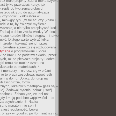
zez małe projekty Sucha teoria szybko
st tylko przerabiać kursy, jak
przejdź do tworzenia drobnych
rostego skryptu do automatyzacji
ej czynności, kalkulatora w
 mini–gry typu „wisielec” czy „kółko i
odzi o to, by ćwiczyć myślenie
iązanie, a nie tylko przepisywać kod
 Zadbaj o dobre źródła wiedzy W sieci
ysiące kursów, filmów i blogów – i łatwo
ubić. Dlatego warto wybrać kilka
 źródeł i trzymać się ich przez
s. Świetnie sprawdzi się rozbudowana
atyczna
o programowaniu, która
k po kroku: od podstaw składni, przez
nych, aż po pierwsze projekty i dobre
ięki temu nie tracisz czasu na
kakanie po materiałach. 4.
i mentorzy – nie ucz się w próżni
e to praca zespołowa, nawet jeśli
sam w domu. Dołącz do: grup na
b Discordzie, forów
znych, lokalnych meetupów (jeśli są w
e). Zadawaj pytania, pokazuj swój
feedback. Zobaczysz, że inni też
łędy i mają podobne wątpliwości – to
ża psychicznie. 5. Nauka
a to maraton, nie sprint
a jest regularność. Lepiej
5 razy w tygodniu po 45 minut niż raz