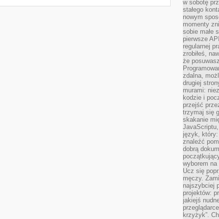
w sobotę prz
stałego kont
nowym sposo
momenty zni
sobie małe s
pierwsze API
regularnej p
zrobiłeś, na
że posuwasz 
Programowani
zdalna, możl
drugiej stro
murami: nie
kodzie i poc
przejść prze
trzymaj się 
skakanie mię
JavaScriptu,
język, który
znaleźć pom
dobrą dokume
początkując
wyborem na s
Ucz się popr
męczy. Zamia
najszybciej 
projektów: p
jakiejś nudn
przeglądarce,
krzyżyk”. Ch