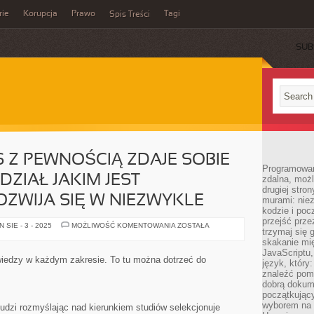
rie
Korupcja
Prawo
Tagi
Spis Treści
SUB
S Z PEWNOŚCIĄ ZDAJE SOBIE
Programowani
DZIAŁ JAKIM JEST
zdalna, możl
drugiej stro
ZWIJA SIĘ W NIEZWYKLE
murami: nie
kodzie i poc
przejść prze
JAK
SIE - 3 - 2025
MOŻLIWOŚĆ KOMENTOWANIA
ZOSTAŁA
trzymaj się 
KAŻDY
Z
skakanie mię
NAS
JavaScriptu,
Z
wiedzy w każdym zakresie. To tu można dotrzeć do
język, który
PEWNOŚCIĄ
ZDAJE
znaleźć pom
SOBIE
dobrą dokume
SPRAWĘ
początkując
Z
TEGO,
wyborem na s
udzi rozmyślając nad kierunkiem studiów selekcjonuje
DZIAŁ