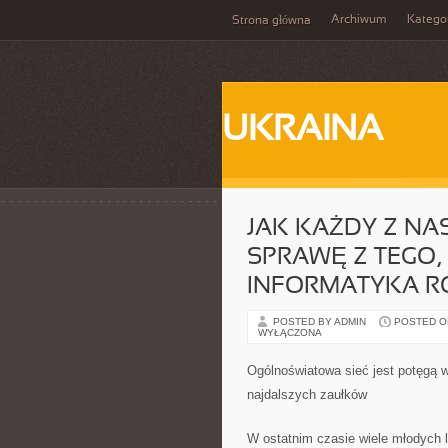
Archiwum
Katego
Strona główna
UKRAINA
JAK KAŻDY Z NA
SPRAWĘ Z TEGO, 
INFORMATYKA RO
POSTED BY ADMIN
POSTED ON 
WYŁĄCZONA
Ogólnoświatowa sieć jest potęgą 
najdalszych zaułków
W ostatnim czasie wiele młodych l