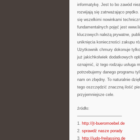
informatykę. Jest to bo zawód nie
rozwijają się zatrważająco prędko
się wszelkimi nowinkami technicz
fundamentalnych pojęć jest www.li
kluczowych należą prywatne, publ
uniknięcia konieczności zakupu ró
Użytkownik chmury dokonuje tylko 
już jakichkolwiek dodatkowych op
oznajmić, iż tego rodzaju usługa
potrzebujemy danego programu tylk
nam on zbędny. To naturalnie dzi
tego oszczędzić znaczną ilość pie
przyjemniejsze cele.
źródło:
———————————
1.
http://jt-bueromoebel.de
2.
sprawdź nasze porady
3.
http://judo-freilassing.de