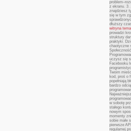
problem–rozw
z ekranu. 3.
znajdziesz t
się w tym zg
sprawdzonych
dłuższy cza
witryna tem
prowadzi kro
struktury da
praktyki. Dz
chaotyczne s
Społeczność 
Programowani
uczysz się 
Facebooku lu
programistyc
Twoim mieści
kod, proś o 
popełniają b
bardzo odcią
programowani
Najważniejsz
programować 
w sobotę prz
stałego kont
nowym sposo
momenty zni
sobie małe s
pierwsze API
regularnej p