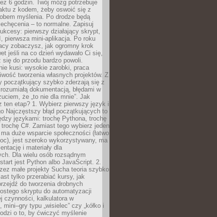
ez 6 godzin. Twój mózg potrzebuje
aktu z kodem, żeby oswoić się z
bem myślenia. Po drodze będą
echęcenia – to normalne. Zapisuj
ukcesy: pierwszy działający skrypt,
, pierwsza mini-aplikacja. Po roku
racy zobaczysz, jak ogromny krok
wet jeśli na co dzień wydawało Ci się,
się do przodu bardzo powoli.
e kusi: wysokie zarobki, praca
iwość tworzenia własnych projektów. Z
ny początkujący szybko zderzają się z
zrozumiałą dokumentacją, błędami w
zuciem, że „to nie dla mnie”. Jak
z ten etap? 1. Wybierz pierwszy język i
go Najczęstszy błąd początkujących to
dzy językami: trochę Pythona, trochę
 trochę C#. Zamiast tego wybierz jeden
: ma duże wsparcie społeczności (łatwo
oc), jest szeroko wykorzystywany, ma
ntację i materiały dla
ych. Dla wielu osób rozsądnym
tart jest Python albo JavaScript. 2.
zez małe projekty Sucha teoria szybko
st tylko przerabiać kursy, jak
przejdź do tworzenia drobnych
rostego skryptu do automatyzacji
ej czynności, kalkulatora w
 mini–gry typu „wisielec” czy „kółko i
odzi o to, by ćwiczyć myślenie