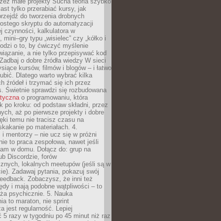
zez małe projekty Sucha teoria szybko
st tylko przerabiać kursy, jak
przejdź do tworzenia drobnych
rostego skryptu do automatyzacji
ej czynności, kalkulatora w
 mini–gry typu „wisielec” czy „kółko i
odzi o to, by ćwiczyć myślenie
iązanie, a nie tylko przepisywać kod
 Zadbaj o dobre źródła wiedzy W sieci
ysiące kursów, filmów i blogów – i łatwo
ubić. Dlatego warto wybrać kilka
 źródeł i trzymać się ich przez
s. Świetnie sprawdzi się rozbudowana
atyczna
o programowaniu, która
k po kroku: od podstaw składni, przez
nych, aż po pierwsze projekty i dobre
ięki temu nie tracisz czasu na
kakanie po materiałach. 4.
i mentorzy – nie ucz się w próżni
e to praca zespołowa, nawet jeśli
sam w domu. Dołącz do: grup na
b Discordzie, forów
znych, lokalnych meetupów (jeśli są w
e). Zadawaj pytania, pokazuj swój
feedback. Zobaczysz, że inni też
łędy i mają podobne wątpliwości – to
ża psychicznie. 5. Nauka
a to maraton, nie sprint
a jest regularność. Lepiej
5 razy w tygodniu po 45 minut niż raz