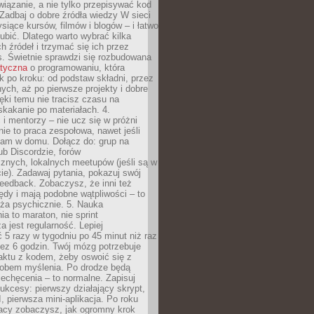
iązanie, a nie tylko przepisywać kod
 Zadbaj o dobre źródła wiedzy W sieci
ysiące kursów, filmów i blogów – i łatwo
ubić. Dlatego warto wybrać kilka
 źródeł i trzymać się ich przez
s. Świetnie sprawdzi się rozbudowana
atyczna
o programowaniu, która
k po kroku: od podstaw składni, przez
nych, aż po pierwsze projekty i dobre
ięki temu nie tracisz czasu na
kakanie po materiałach. 4.
i mentorzy – nie ucz się w próżni
e to praca zespołowa, nawet jeśli
sam w domu. Dołącz do: grup na
b Discordzie, forów
znych, lokalnych meetupów (jeśli są w
e). Zadawaj pytania, pokazuj swój
feedback. Zobaczysz, że inni też
łędy i mają podobne wątpliwości – to
ża psychicznie. 5. Nauka
a to maraton, nie sprint
a jest regularność. Lepiej
5 razy w tygodniu po 45 minut niż raz
ez 6 godzin. Twój mózg potrzebuje
aktu z kodem, żeby oswoić się z
bem myślenia. Po drodze będą
echęcenia – to normalne. Zapisuj
ukcesy: pierwszy działający skrypt,
, pierwsza mini-aplikacja. Po roku
racy zobaczysz, jak ogromny krok