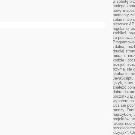
w sobotę prz
stałego kont
nowym sposo
momenty zni
sobie małe s
pierwsze API
regularnej p
zrobiłeś, na
że posuwasz 
Programowani
zdalna, możl
drugiej stro
murami: nie
kodzie i poc
przejść prze
trzymaj się 
skakanie mię
JavaScriptu,
język, który
znaleźć pom
dobrą dokume
początkując
wyborem na s
Ucz się popr
męczy. Zamia
najszybciej 
projektów: p
jakiejś nudn
przeglądarce,
krzyżyk”. Ch