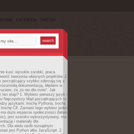
SCRIBE
FACEBOOK
TWITTER
e kusi: wysokie zarobki, praca
iwość tworzenia własnych projektów. Z
ny początkujący szybko zderzają się z
zrozumiałą dokumentacją, błędami w
zuciem, że „to nie dla mnie”. Jak
z ten etap? 1. Wybierz pierwszy język i
go Najczęstszy błąd początkujących to
dzy językami: trochę Pythona, trochę
 trochę C#. Zamiast tego wybierz jeden
: ma duże wsparcie społeczności (łatwo
oc), jest szeroko wykorzystywany, ma
ntację i materiały dla
ych. Dla wielu osób rozsądnym
tart jest Python albo JavaScript. 2.