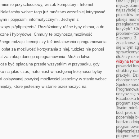
Ucz się popr
JAKIM
zmiernie przyszłościowy, wszak komputery i Internet
JEST
męczy. Zamia
INFORMATYKA
najszybciej 
. Należałoby wobec tego już mnóstwo wcześniej intrygować
ROZWIJA
projektów: p
SIĘ
W
nymi i pojęciami informatycznymi. Jednym z
jakiejś nudn
NIEZWYKLE
przeglądarce,
nxsys.pl/pl/projects/. Rozróżniamy różne typy chmur, a do
krzyżyk”. Ch
problem–rozw
iczne i hybrydowe. Chmury te przynoszą możliwość
z ekranu. 3.
żnego rodzaju licencji czy też instalowania oprogramowania.
znajdziesz t
się w tym zg
opłat za możliwość korzystania z niej, tudzież nie ponosi
sprawdzonych
łat za zakup danego oprogramowania. Można łatwo
dłuższy cza
witryna tem
 może być opłacalna przede wszystkim w przypadku, gdy
prowadzi kro
struktury da
o na jakiś czas, natomiast w następnej kolejności byłby
praktyki. Dz
ęki opisywanej powyżej możliwości jesteśmy w stanie wobec
chaotyczne s
Społeczność 
niędzy, które jesteśmy w stanie przeznaczyć na
Programowani
uczysz się 
Facebooku lu
programistyc
Twoim mieści
kod, proś o 
popełniają b
bardzo odcią
programowani
Najważniejsz
programować 