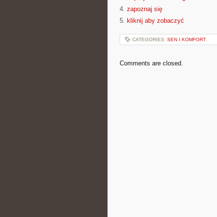
4.
zapoznaj się
5.
kliknij aby zobaczyć
CATEGORIES:
SEN I KOMFORT
Comments are closed.