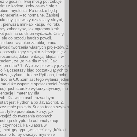
ez 6 godzin. Twój mózg potrzebuje
aktu z kodem, żeby oswoić się z
bem myślenia. Po drodze będą
echęcenia – to normalne. Zapisuj
ukcesy: pierwszy działający skrypt,
, pierwsza mini-aplikacja. Po roku
racy zobaczysz, jak ogromny krok
wet jeśli na co dzień wydawało Ci się,
się do przodu bardzo powoli.
e kusi: wysokie zarobki, praca
iwość tworzenia własnych projektów. Z
ny początkujący szybko zderzają się z
zrozumiałą dokumentacją, błędami w
zuciem, że „to nie dla mnie”. Jak
z ten etap? 1. Wybierz pierwszy język i
go Najczęstszy błąd początkujących to
dzy językami: trochę Pythona, trochę
 trochę C#. Zamiast tego wybierz jeden
: ma duże wsparcie społeczności (łatwo
oc), jest szeroko wykorzystywany, ma
ntację i materiały dla
ych. Dla wielu osób rozsądnym
tart jest Python albo JavaScript. 2.
zez małe projekty Sucha teoria szybko
st tylko przerabiać kursy, jak
przejdź do tworzenia drobnych
rostego skryptu do automatyzacji
ej czynności, kalkulatora w
 mini–gry typu „wisielec” czy „kółko i
odzi o to, by ćwiczyć myślenie