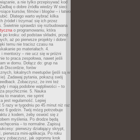
iązanie, a nie tylko przepisywać kod
 Zadbaj o dobre źródła wiedzy W sieci
ysiące kursów, filmów i blogów – i łatwo
ubić. Dlatego warto wybrać kilka
 źródeł i trzymać się ich przez
s. Świetnie sprawdzi się rozbudowana
atyczna
o programowaniu, która
k po kroku: od podstaw składni, przez
nych, aż po pierwsze projekty i dobre
ięki temu nie tracisz czasu na
kakanie po materiałach. 4.
i mentorzy – nie ucz się w próżni
e to praca zespołowa, nawet jeśli
sam w domu. Dołącz do: grup na
b Discordzie, forów
znych, lokalnych meetupów (jeśli są w
e). Zadawaj pytania, pokazuj swój
feedback. Zobaczysz, że inni też
łędy i mają podobne wątpliwości – to
ża psychicznie. 5. Nauka
a to maraton, nie sprint
a jest regularność. Lepiej
5 razy w tygodniu po 45 minut niż raz
ez 6 godzin. Twój mózg potrzebuje
aktu z kodem, żeby oswoić się z
bem myślenia. Po drodze będą
echęcenia – to normalne. Zapisuj
ukcesy: pierwszy działający skrypt,
, pierwsza mini-aplikacja. Po roku
racy zobaczysz, jak ogromny krok