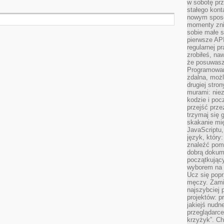
w sobotę prz
stałego kont
nowym sposo
momenty zni
sobie małe s
pierwsze API
regularnej p
zrobiłeś, na
że posuwasz 
Programowani
zdalna, możl
drugiej stro
murami: nie
kodzie i poc
przejść prze
trzymaj się 
skakanie mię
JavaScriptu,
język, który
znaleźć pom
dobrą dokume
początkując
wyborem na s
Ucz się popr
męczy. Zamia
najszybciej 
projektów: p
jakiejś nudn
przeglądarce,
krzyżyk”. Ch