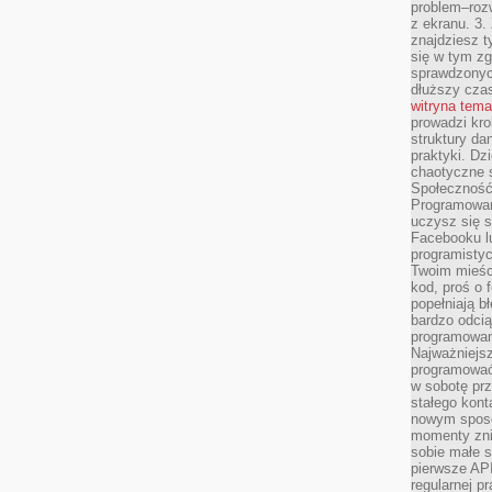
problem–rozw
z ekranu. 3.
znajdziesz t
się w tym zg
sprawdzonych
dłuższy cza
witryna tem
prowadzi kro
struktury da
praktyki. Dz
chaotyczne s
Społeczność 
Programowani
uczysz się 
Facebooku lu
programistyc
Twoim mieści
kod, proś o 
popełniają b
bardzo odcią
programowani
Najważniejsz
programować 
w sobotę prz
stałego kont
nowym sposo
momenty zni
sobie małe s
pierwsze API
regularnej p