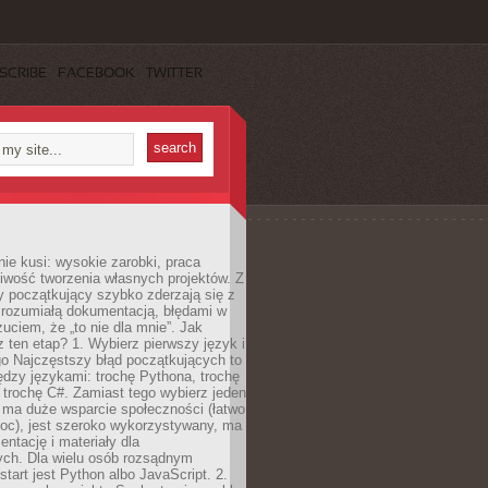
SCRIBE
FACEBOOK
TWITTER
e kusi: wysokie zarobki, praca
iwość tworzenia własnych projektów. Z
ny początkujący szybko zderzają się z
zrozumiałą dokumentacją, błędami w
zuciem, że „to nie dla mnie”. Jak
z ten etap? 1. Wybierz pierwszy język i
go Najczęstszy błąd początkujących to
dzy językami: trochę Pythona, trochę
 trochę C#. Zamiast tego wybierz jeden
: ma duże wsparcie społeczności (łatwo
oc), jest szeroko wykorzystywany, ma
ntację i materiały dla
ych. Dla wielu osób rozsądnym
tart jest Python albo JavaScript. 2.