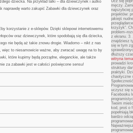
Ucz się popr
żdego dziecka. Na przykład lalki – dla dziewczynek i autko
męczy. Zamia
tak naprawdę warto zakupić Zabawki dla dziewczynek oraz
najszybciej 
projektów: p
jakiejś nudn
przeglądarce,
krzyżyk”. Ch
by korzystanie z e-sklepów. Dzięki sklepowi internetowemu
problem–rozw
łopców oraz dziewczynek, które spodobają się dla dziecka,
z ekranu. 3.
znajdziesz t
 tego nie będą aż takie znowu drogie. Wiadomo – nikt z nas
się w tym zg
sprawdzonych
e, więc to niesamowicie ważne, aby zwracać uwagę na to by
dłuższy cza
wki, które kupimy będą porządne, eleganckie, ale także
witryna tem
prowadzi kro
anie za zabawki jest w całości poświęcone sensu!
struktury da
praktyki. Dz
chaotyczne s
Społeczność 
Programowani
uczysz się 
Facebooku lu
programistyc
Twoim mieści
kod, proś o 
popełniają b
bardzo odcią
programowani
Najważniejsz
programować 