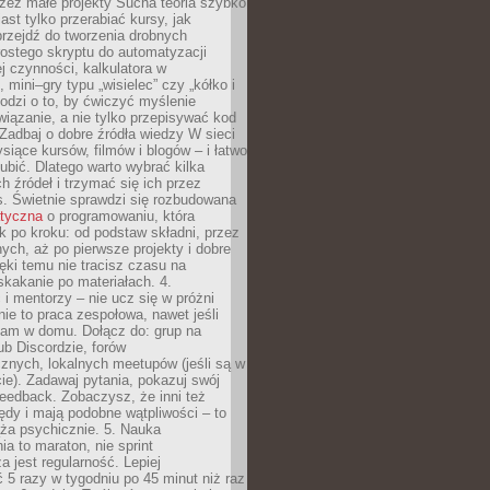
zez małe projekty Sucha teoria szybko
st tylko przerabiać kursy, jak
przejdź do tworzenia drobnych
rostego skryptu do automatyzacji
ej czynności, kalkulatora w
 mini–gry typu „wisielec” czy „kółko i
odzi o to, by ćwiczyć myślenie
iązanie, a nie tylko przepisywać kod
 Zadbaj o dobre źródła wiedzy W sieci
ysiące kursów, filmów i blogów – i łatwo
ubić. Dlatego warto wybrać kilka
 źródeł i trzymać się ich przez
s. Świetnie sprawdzi się rozbudowana
atyczna
o programowaniu, która
k po kroku: od podstaw składni, przez
nych, aż po pierwsze projekty i dobre
ięki temu nie tracisz czasu na
kakanie po materiałach. 4.
i mentorzy – nie ucz się w próżni
e to praca zespołowa, nawet jeśli
sam w domu. Dołącz do: grup na
b Discordzie, forów
znych, lokalnych meetupów (jeśli są w
e). Zadawaj pytania, pokazuj swój
feedback. Zobaczysz, że inni też
łędy i mają podobne wątpliwości – to
ża psychicznie. 5. Nauka
a to maraton, nie sprint
a jest regularność. Lepiej
5 razy w tygodniu po 45 minut niż raz