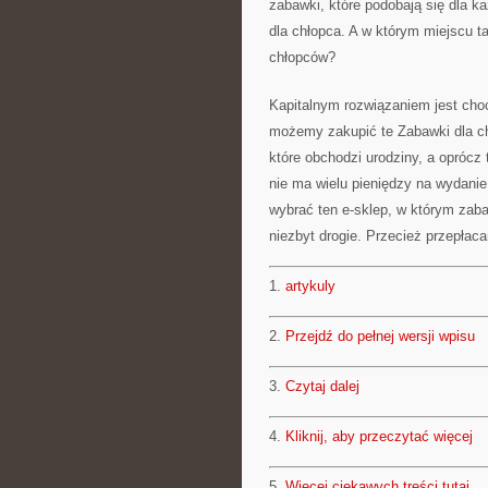
zabawki, które podobają się dla ka
dla chłopca. A w którym miejscu 
chłopców?
Kapitalnym rozwiązaniem jest choć
możemy zakupić te Zabawki dla ch
które obchodzi urodziny, a oprócz
nie ma wielu pieniędzy na wydani
wybrać ten e-sklep, w którym zaba
niezbyt drogie. Przecież przepłac
1.
artykuly
2.
Przejdź do pełnej wersji wpisu
3.
Czytaj dalej
4.
Kliknij, aby przeczytać więcej
5.
Więcej ciekawych treści tutaj