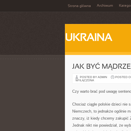
Archiwum
Katego
Strona główna
UKRAINA
JAK BYĆ MĄDRZE
POSTED BY ADMIN
POSTED ON 
WYŁĄCZONA
Czy warto brać pod uwagę sentenc
Chociaż ciągle polskie dzieci nie
Niemczech, to jednakże ogólnie m
znaczy, iż kiedy chcemy zakupić 
Jednak nikt nie powiedział, że wy