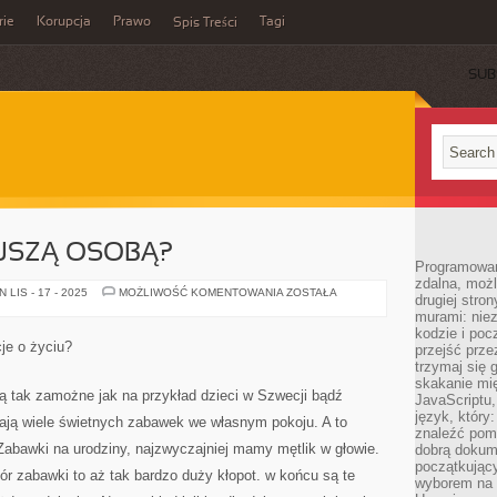
rie
Korupcja
Prawo
Tagi
Spis Treści
SUB
JSZĄ OSOBĄ?
Programowani
zdalna, możl
JAK
LIS - 17 - 2025
MOŻLIWOŚĆ KOMENTOWANIA
ZOSTAŁA
drugiej stro
BYĆ
murami: nie
MĄDRZEJSZĄ
OSOBĄ?
kodzie i poc
je o życiu?
przejść prze
trzymaj się 
skakanie mię
 są tak zamożne jak na przykład dzieci w Szwecji bądź
JavaScriptu,
język, który
ają wiele świetnych zabawek we własnym pokoju. A to
znaleźć pom
Zabawki na urodziny, najzwyczajniej mamy mętlik w głowie.
dobrą dokume
początkując
bór zabawki to aż tak bardzo duży kłopot. w końcu są te
wyborem na s