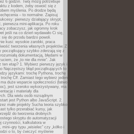
ez 6 godzin. Twój mózg potrzebuje
aktu z kodem, żeby oswoić się z
bem myślenia. Po drodze będą
echęcenia – to normalne. Zapisuj
ukcesy: pierwszy działający skrypt,
, pierwsza mini-aplikacja. Po roku
racy zobaczysz, jak ogromny krok
wet jeśli na co dzień wydawało Ci się,
się do przodu bardzo powoli.
e kusi: wysokie zarobki, praca
iwość tworzenia własnych projektów. Z
ny początkujący szybko zderzają się z
zrozumiałą dokumentacją, błędami w
zuciem, że „to nie dla mnie”. Jak
z ten etap? 1. Wybierz pierwszy język i
go Najczęstszy błąd początkujących to
dzy językami: trochę Pythona, trochę
 trochę C#. Zamiast tego wybierz jeden
: ma duże wsparcie społeczności (łatwo
oc), jest szeroko wykorzystywany, ma
ntację i materiały dla
ych. Dla wielu osób rozsądnym
tart jest Python albo JavaScript. 2.
zez małe projekty Sucha teoria szybko
st tylko przerabiać kursy, jak
przejdź do tworzenia drobnych
rostego skryptu do automatyzacji
ej czynności, kalkulatora w
 mini–gry typu „wisielec” czy „kółko i
odzi o to, by ćwiczyć myślenie