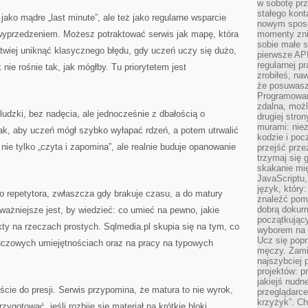
w sobotę prz
stałego kont
jako mądre „last minute”, ale też jako regularne wsparcie
nowym sposo
 wyprzedzeniem. Możesz potraktować serwis jak mapę, która
momenty zni
sobie małe s
łatwiej uniknąć klasycznego błędu, gdy uczeń uczy się dużo,
pierwsze API
regularnej p
 nie rośnie tak, jak mógłby. Tu priorytetem jest
zrobiłeś, na
że posuwasz 
Programowani
zdalna, możl
ludzki, bez nadęcia, ale jednocześnie z dbałością o
drugiej stro
murami: nie
tak, aby uczeń mógł szybko wyłapać rdzeń, a potem utrwalić
kodzie i poc
 nie tylko „czyta i zapomina”, ale realnie buduje opanowanie
przejść prze
trzymaj się 
skakanie mię
JavaScriptu,
język, który
go repetytora, zwłaszcza gdy brakuje czasu, a do matury
znaleźć pom
dobrą dokume
ważniejsze jest, by wiedzieć: co umieć na pewno, jakie
początkując
kty na rzeczach prostych. Sqlmedia.pl skupia się na tym, co
wyborem na s
Ucz się popr
luczowych umiejętnościach oraz na pracy na typowych
męczy. Zamia
najszybciej 
projektów: p
jakiejś nudn
ie do presji. Serwis przypomina, że matura to nie wyrok,
przeglądarce,
krzyżyk”. Ch
zygotować, jeśli rozbije się materiał na krótkie bloki.