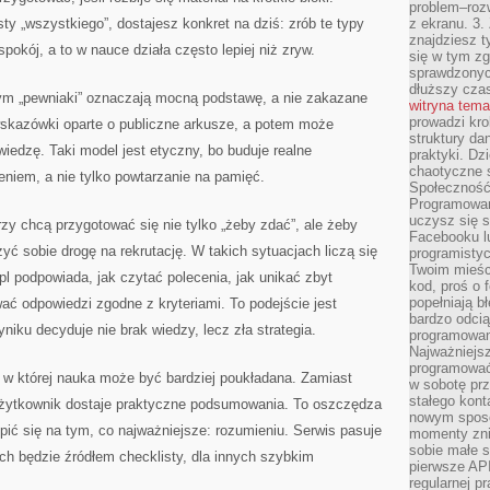
problem–rozw
isty „wszystkiego”, dostajesz konkret na dziś: zrób te typy
z ekranu. 3.
znajdziesz t
okój, a to w nauce działa często lepiej niż zryw.
się w tym zg
sprawdzonych
dłuższy cza
rym „pewniaki” oznaczają mocną podstawę, a nie zakazane
witryna tem
prowadzi kro
wskazówki oparte o publiczne arkusze, a potem może
struktury da
 wiedzę. Taki model jest etyczny, bo buduje realne
praktyki. Dz
chaotyczne s
niem, a nie tylko powtarzanie na pamięć.
Społeczność 
Programowani
uczysz się 
órzy chcą przygotować się nie tylko „żeby zdać”, ale żeby
Facebooku lu
yć sobie drogę na rekrutację. W takich sytuacjach liczą się
programistyc
Twoim mieści
pl podpowiada, jak czytać polecenia, jak unikać zbyt
kod, proś o 
popełniają b
ć odpowiedzi zgodne z kryteriami. To podejście jest
bardzo odcią
iku decyduje nie brak wiedzy, lecz zła strategia.
programowani
Najważniejsz
programować 
, w której nauka może być bardziej poukładana. Zamiast
w sobotę prz
stałego kont
użytkownik dostaje praktyczne podsumowania. To oszczędza
nowym sposo
ić się na tym, co najważniejsze: rozumieniu. Serwis pasuje
momenty zni
sobie małe s
ych będzie źródłem checklisty, dla innych szybkim
pierwsze API
regularnej p