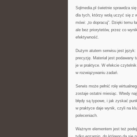
Sqlmedia.pl świetnie sprawdza się 
dla tych, którzy wolą uczyć się z
mówi: „to dopracuj”. Dzięki temu 
ale bez priorytetów, przez co wynik
efektywność.
Dużym atutem serwisu jest język: 
precyzję. Materiał jest podawany 
je w praktyce. W efekcie czytelnik
w rozwiązywaniu zadań.
Serwis może pełnić rolę wirtualne
zostaje ostatni miesiąc. Wtedy naj
błędy są typowe, i jak zyskać pun
w praktyce daje wynik, czyli na k
poleceniach.
Ważnym elementem jest też podejśc
tylko egzamin, do którego da się pr