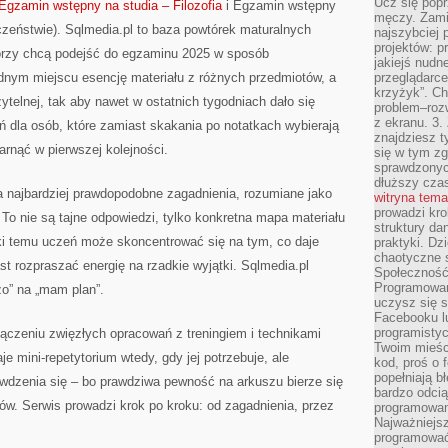
Ucz się popr
Egzamin wstępny na studia – Filozofia
i Egzamin wstępny
męczy. Zamia
zeństwie). Sqlmedia.pl to baza powtórek maturalnych
najszybciej 
projektów: p
órzy chcą podejść do egzaminu 2025 w sposób
jakiejś nudn
dnym miejscu esencję materiału z różnych przedmiotów, a
przeglądarce,
krzyżyk”. Ch
ytelnej, tak aby nawet w ostatnich tygodniach dało się
problem–rozw
z ekranu. 3.
eń dla osób, które zamiast skakania po notatkach wybierają
znajdziesz t
arnąć w pierwszej kolejności.
się w tym zg
sprawdzonych
dłuższy cza
a najbardziej prawdopodobne zagadnienia, rozumiane jako
witryna tem
prowadzi kro
 To nie są tajne odpowiedzi, tylko konkretna mapa materiału
struktury da
ęki temu uczeń może skoncentrować się na tym, co daje
praktyki. Dz
chaotyczne s
st rozpraszać energię na rzadkie wyjątki. Sqlmedia.pl
Społeczność 
Programowani
żo” na „mam plan”.
uczysz się 
Facebooku lu
programistyc
ołączeniu zwięzłych opracowań z treningiem i technikami
Twoim mieści
 mini-repetytorium wtedy, gdy jej potrzebuje, ale
kod, proś o 
popełniają b
awdzenia się – bo prawdziwa pewność na arkuszu bierze się
bardzo odcią
ów. Serwis prowadzi krok po kroku: od zagadnienia, przez
programowani
Najważniejsz
programować 