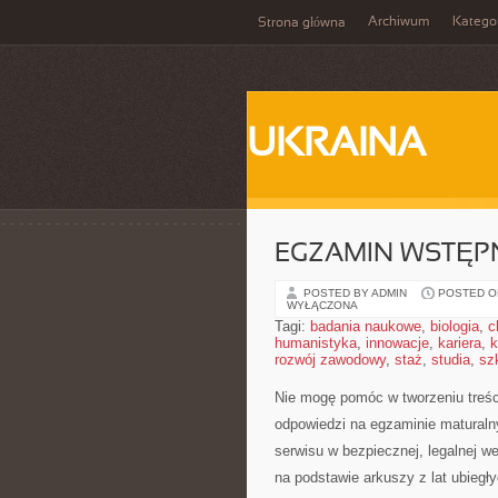
Archiwum
Katego
Strona główna
UKRAINA
EGZAMIN WSTĘPN
POSTED BY ADMIN
POSTED ON
WYŁĄCZONA
Tagi:
badania naukowe
,
biologia
,
c
humanistyka
,
innowacje
,
kariera
,
k
rozwój zawodowy
,
staż
,
studia
,
sz
Nie mogę pomóc w tworzeniu treśc
odpowiedzi na egzaminie maturaln
serwisu w bezpiecznej, legalnej we
na podstawie arkuszy z lat ubiegł