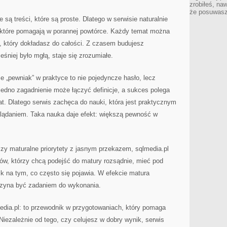
zrobiłeś, na
że posuwasz 
są treści, które są proste. Dlatego w serwisie naturalnie
 które pomagają w porannej powtórce. Każdy temat można
, który dokładasz do całości. Z czasem budujesz
eśniej było mgłą, staje się zrozumiałe.
e „pewniak” w praktyce to nie pojedyncze hasło, lecz
jedno zagadnienie może łączyć definicje, a sukces polega
t. Dlatego serwis zachęca do nauki, która jest praktycznym
glądaniem. Taka nauka daje efekt: większą pewność w
ączy maturalne priorytety z jasnym przekazem, sqlmedia.pl
niów, którzy chcą podejść do matury rozsądnie, mieć pod
ik na tym, co często się pojawia. W efekcie matura
aczyna być zadaniem do wykonania.
edia.pl: to przewodnik w przygotowaniach, który pomaga
Niezależnie od tego, czy celujesz w dobry wynik, serwis