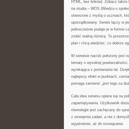
HTML, bez linków). Zobacz także
na studia – WOS (Wiedza o społec
stworzone z myślą o uczniach, kt
uporządkowany. Serwis łączy w je
jednocześnie podaje je w formie cz
zrobić realną różnicę. To przestrz
plan i chcą wiedzieć, co dobrze og
W serwisie nacisk położony jest n
tematy o wysokiej powtarzalności.
wynikająca z porównania lat. Dzi
najlepszy efekt w punktach, zamia
pomaga zamienić „jest tego za du
Cała idea serwisu opiera się na p
zapamiętywania. Użytkownik dostaje
równolegle jest zachęcany do spr
z oswojenia zadań, a nie z domysł
wyjaśnienie, aż do rozwiązania.