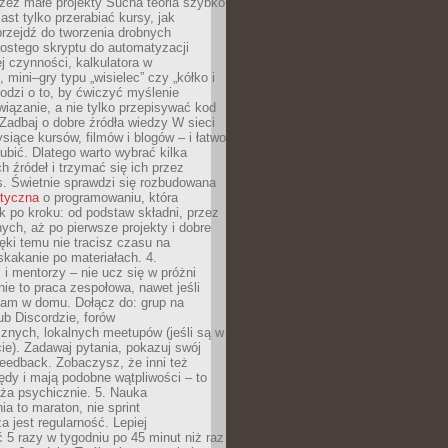
zez małe projekty Sucha teoria szybko
st tylko przerabiać kursy, jak
przejdź do tworzenia drobnych
rostego skryptu do automatyzacji
ej czynności, kalkulatora w
 mini–gry typu „wisielec” czy „kółko i
odzi o to, by ćwiczyć myślenie
iązanie, a nie tylko przepisywać kod
 Zadbaj o dobre źródła wiedzy W sieci
ysiące kursów, filmów i blogów – i łatwo
ubić. Dlatego warto wybrać kilka
 źródeł i trzymać się ich przez
s. Świetnie sprawdzi się rozbudowana
atyczna
o programowaniu, która
k po kroku: od podstaw składni, przez
nych, aż po pierwsze projekty i dobre
ięki temu nie tracisz czasu na
kakanie po materiałach. 4.
i mentorzy – nie ucz się w próżni
e to praca zespołowa, nawet jeśli
sam w domu. Dołącz do: grup na
b Discordzie, forów
znych, lokalnych meetupów (jeśli są w
e). Zadawaj pytania, pokazuj swój
feedback. Zobaczysz, że inni też
łędy i mają podobne wątpliwości – to
ża psychicznie. 5. Nauka
a to maraton, nie sprint
a jest regularność. Lepiej
5 razy w tygodniu po 45 minut niż raz