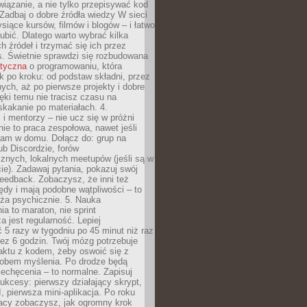
iązanie, a nie tylko przepisywać kod
 Zadbaj o dobre źródła wiedzy W sieci
ysiące kursów, filmów i blogów – i łatwo
ubić. Dlatego warto wybrać kilka
 źródeł i trzymać się ich przez
s. Świetnie sprawdzi się rozbudowana
atyczna
o programowaniu, która
k po kroku: od podstaw składni, przez
nych, aż po pierwsze projekty i dobre
ięki temu nie tracisz czasu na
kakanie po materiałach. 4.
i mentorzy – nie ucz się w próżni
e to praca zespołowa, nawet jeśli
sam w domu. Dołącz do: grup na
b Discordzie, forów
znych, lokalnych meetupów (jeśli są w
e). Zadawaj pytania, pokazuj swój
feedback. Zobaczysz, że inni też
łędy i mają podobne wątpliwości – to
ża psychicznie. 5. Nauka
a to maraton, nie sprint
a jest regularność. Lepiej
5 razy w tygodniu po 45 minut niż raz
ez 6 godzin. Twój mózg potrzebuje
aktu z kodem, żeby oswoić się z
bem myślenia. Po drodze będą
echęcenia – to normalne. Zapisuj
ukcesy: pierwszy działający skrypt,
, pierwsza mini-aplikacja. Po roku
racy zobaczysz, jak ogromny krok