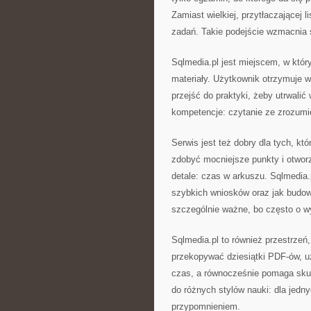
Zamiast wielkiej, przytłaczającej l
zadań. Takie podejście wzmacnia sp
Sqlmedia.pl jest miejscem, w któ
materiały. Użytkownik otrzymuje 
przejść do praktyki, żeby utrwalić
kompetencje: czytanie ze zrozumie
Serwis jest też dobry dla tych, kt
zdobyć mocniejsze punkty i otworz
detale: czas w arkuszu. Sqlmedia.
szybkich wniosków oraz jak budowa
szczególnie ważne, bo często o wyn
Sqlmedia.pl to również przestrzeń
przekopywać dziesiątki PDF-ów, 
czas, a równocześnie pomaga skup
do różnych stylów nauki: dla jedn
przypomnieniem.