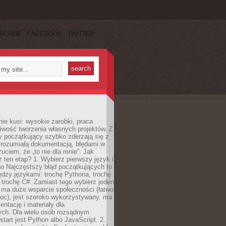
SCRIBE
FACEBOOK
TWITTER
e kusi: wysokie zarobki, praca
iwość tworzenia własnych projektów. Z
ny początkujący szybko zderzają się z
zrozumiałą dokumentacją, błędami w
zuciem, że „to nie dla mnie”. Jak
z ten etap? 1. Wybierz pierwszy język i
go Najczęstszy błąd początkujących to
dzy językami: trochę Pythona, trochę
 trochę C#. Zamiast tego wybierz jeden
: ma duże wsparcie społeczności (łatwo
oc), jest szeroko wykorzystywany, ma
ntację i materiały dla
ych. Dla wielu osób rozsądnym
tart jest Python albo JavaScript. 2.