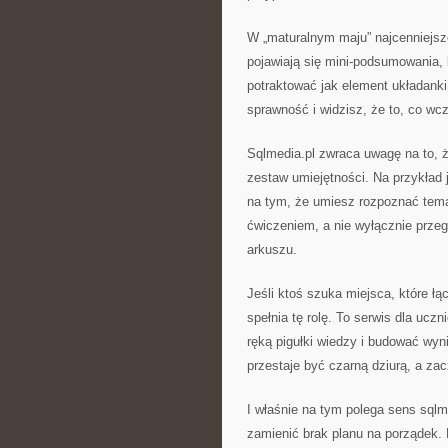
W „maturalnym maju” najcenniejsze 
pojawiają się mini-podsumowania,
potraktować jak element układanki
sprawność i widzisz, że to, co wcz
Sqlmedia.pl zwraca uwagę na to, ż
zestaw umiejętności. Na przykład 
na tym, że umiesz rozpoznać tema
ćwiczeniem, a nie wyłącznie prze
arkuszu.
Jeśli ktoś szuka miejsca, które ł
spełnia tę rolę. To serwis dla ucz
ręką pigułki wiedzy i budować wyn
przestaje być czarną dziurą, a z
I właśnie na tym polega sens sqlm
zamienić brak planu na porządek. 