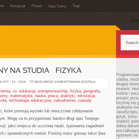
rie
Korupcja
Prawo
Tagi
Spis Treści
SUB
Y NA STUDIA – FIZYKA
Programowani
zdalna, możl
EGZAMIN
 STY - 12 - 2026
MOŻLIWOŚĆ KOMENTOWANIA
ZOSTAŁA
drugiej stro
WSTĘPNY
murami: nie
NA
hemia
,
cv
,
edukacja
,
entrepreneurship
,
fizyka
,
geografia
,
STUDIA
kodzie i poc
ursy
,
matematyka
,
nauka
,
praca
,
praktyki
,
rekrutacja
–
,
przejść prze
FIZYKA
koła
,
technologie edukacyjne
,
zatrudnienie
,
zawody
trzymaj się 
skakanie mię
i, które promują wycieki lub nieuczciwe zdobywanie
JavaScriptu,
język, który
ym. Mogę za to przygotować bardzo długi opis Twojego
znaleźć pom
rsji: jako miejsca do uczciwej nauki, typowania zagadnień
dobrą dokume
początkując
ych i sprawdzonych metod. Poniżej masz gotowy tekst (bez
wyborem na s