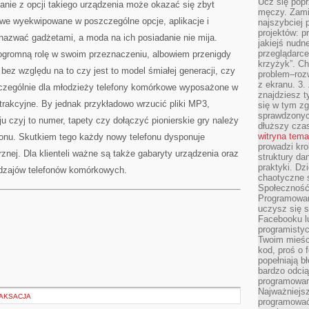
Ucz się popr
tanie z opcji takiego urządzenia może okazać się zbyt
męczy. Zamia
we wyekwipowane w poszczególne opcje, aplikacje i
najszybciej 
projektów: p
azwać gadżetami, a moda na ich posiadanie nie mija.
jakiejś nudn
przeglądarce,
ogromną rolę w swoim przeznaczeniu, albowiem przenigdy
krzyżyk”. Ch
bez względu na to czy jest to model śmiałej generacji, czy
problem–rozw
z ekranu. 3.
szczególnie dla młodzieży telefony komórkowe wyposażone w
znajdziesz t
trakcyjne. By jednak przykładowo wrzucić pliki MP3,
się w tym zg
sprawdzonych
aju czyj to numer, tapety czy dołączyć pionierskie gry należy
dłuższy cza
witryna tem
onu. Skutkiem tego każdy nowy telefonu dysponuje
prowadzi kro
znej. Dla klienteli ważne są także gabaryty urządzenia oraz
struktury da
praktyki. Dz
odzajów telefonów komórkowych.
chaotyczne s
Społeczność 
Programowani
uczysz się 
Facebooku lu
programistyc
Twoim mieści
kod, proś o 
popełniają b
bardzo odcią
programowani
Najważniejsz
LAKSACJA
programować 