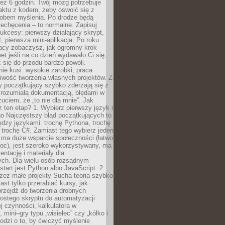
ez 6 godzin. Twój mózg potrzebuje
aktu z kodem, żeby oswoić się z
bem myślenia. Po drodze będą
echęcenia – to normalne. Zapisuj
ukcesy: pierwszy działający skrypt,
, pierwsza mini-aplikacja. Po roku
racy zobaczysz, jak ogromny krok
wet jeśli na co dzień wydawało Ci się,
się do przodu bardzo powoli.
e kusi: wysokie zarobki, praca
iwość tworzenia własnych projektów. Z
ny początkujący szybko zderzają się z
zrozumiałą dokumentacją, błędami w
zuciem, że „to nie dla mnie”. Jak
z ten etap? 1. Wybierz pierwszy język i
go Najczęstszy błąd początkujących to
dzy językami: trochę Pythona, trochę
 trochę C#. Zamiast tego wybierz jeden
: ma duże wsparcie społeczności (łatwo
oc), jest szeroko wykorzystywany, ma
ntację i materiały dla
ych. Dla wielu osób rozsądnym
tart jest Python albo JavaScript. 2.
zez małe projekty Sucha teoria szybko
st tylko przerabiać kursy, jak
przejdź do tworzenia drobnych
rostego skryptu do automatyzacji
ej czynności, kalkulatora w
 mini–gry typu „wisielec” czy „kółko i
odzi o to, by ćwiczyć myślenie