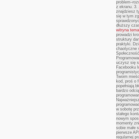
problem–rozw
z ekranu. 3.
znajdziesz t
się w tym zg
sprawdzonych
dłuższy cza
witryna tem
prowadzi kro
struktury da
praktyki. Dz
chaotyczne s
Społeczność 
Programowani
uczysz się 
Facebooku lu
programistyc
Twoim mieści
kod, proś o 
popełniają b
bardzo odcią
programowani
Najważniejsz
programować 
w sobotę prz
stałego kont
nowym sposo
momenty zni
sobie małe s
pierwsze API
regularnej p