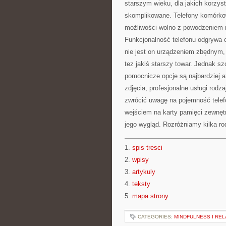
starszym wieku, dla jakich korzys
skomplikowane. Telefony komórko
możliwości wolno z powodzeniem n
Funkcjonalność telefonu odgrywa 
nie jest on urządzeniem zbędnym, 
tez jakiś starszy towar. Jednak 
pomocnicze opcje są najbardziej a
zdjęcia, profesjonalne usługi rodz
zwrócić uwagę na pojemność telef
wejściem na karty pamięci zewnętr
jego wygląd. Rozróżniamy kilka r
1.
spis tresci
2.
wpisy
3.
artykuly
4.
teksty
5.
mapa strony
CATEGORIES:
MINDFULNESS I RE