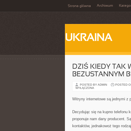
Archiwum
Katego
Strona główna
UKRAINA
DZIŚ KIEDY TAK
BEZUSTANNYM B
POSTED BY ADMIN
POSTED ON
WYŁĄCZONA
Witryny internetowe są jednymi z
Decydując się na kupno telefonu
proponuje nam dany producent. Są 
kontaktów, jednakowoż tego rodzaj