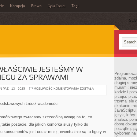
rie
Korupcja
Prawo
Tagi
Spis Treści
SUB
 WŁAŚCIWIE JESTEŚMY W
Programowani
IEGU ZA SPRAWAMI
zdalna, możl
drugiej stro
murami: nie
DZIŚ
 PAŹ - 13 - 2025
MOŻLIWOŚĆ KOMENTOWANIA
ZOSTAŁA
kodzie i poc
KIEDY
TAK
przejść prze
WŁAŚCIWIE
trzymaj się 
JESTEŚMY
 podstawowych źródeł wiadomości
W
skakanie mię
BEZUSTANNYM
JavaScriptu,
BIEGU
język, który
ZA
 komórkowego zwracamy szczególną uwagę na to, co
SPRAWAMI
znaleźć pom
dobrą dokume
takie postacie, dla jakich komórka służy tylko do
początkując
u konsumentów jest coraz mniej, ewentualnie są to figury w
wyborem na s