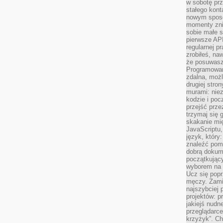
w sobotę prz
stałego kont
nowym sposo
momenty zni
sobie małe s
pierwsze API
regularnej p
zrobiłeś, na
że posuwasz 
Programowani
zdalna, możl
drugiej stro
murami: nie
kodzie i poc
przejść prze
trzymaj się 
skakanie mię
JavaScriptu,
język, który
znaleźć pom
dobrą dokume
początkując
wyborem na s
Ucz się popr
męczy. Zamia
najszybciej 
projektów: p
jakiejś nudn
przeglądarce,
krzyżyk”. Ch