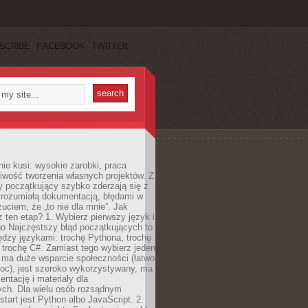
SCRIBE
FACEBOOK
TWITTER
e kusi: wysokie zarobki, praca
iwość tworzenia własnych projektów. Z
ny początkujący szybko zderzają się z
zrozumiałą dokumentacją, błędami w
zuciem, że „to nie dla mnie”. Jak
z ten etap? 1. Wybierz pierwszy język i
go Najczęstszy błąd początkujących to
dzy językami: trochę Pythona, trochę
 trochę C#. Zamiast tego wybierz jeden
: ma duże wsparcie społeczności (łatwo
oc), jest szeroko wykorzystywany, ma
ntację i materiały dla
ych. Dla wielu osób rozsądnym
tart jest Python albo JavaScript. 2.