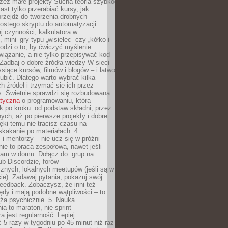
zez małe projekty Sucha teoria szybko
st tylko przerabiać kursy, jak
przejdź do tworzenia drobnych
rostego skryptu do automatyzacji
ej czynności, kalkulatora w
 mini–gry typu „wisielec” czy „kółko i
odzi o to, by ćwiczyć myślenie
iązanie, a nie tylko przepisywać kod
 Zadbaj o dobre źródła wiedzy W sieci
ysiące kursów, filmów i blogów – i łatwo
ubić. Dlatego warto wybrać kilka
 źródeł i trzymać się ich przez
s. Świetnie sprawdzi się rozbudowana
atyczna
o programowaniu, która
k po kroku: od podstaw składni, przez
nych, aż po pierwsze projekty i dobre
ięki temu nie tracisz czasu na
kakanie po materiałach. 4.
i mentorzy – nie ucz się w próżni
e to praca zespołowa, nawet jeśli
sam w domu. Dołącz do: grup na
b Discordzie, forów
znych, lokalnych meetupów (jeśli są w
e). Zadawaj pytania, pokazuj swój
feedback. Zobaczysz, że inni też
łędy i mają podobne wątpliwości – to
ża psychicznie. 5. Nauka
a to maraton, nie sprint
a jest regularność. Lepiej
5 razy w tygodniu po 45 minut niż raz