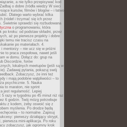
iązanie, a nie tylko przepisywać kod
 Zadbaj o dobre źródła wiedzy W sieci
ysiące kursów, filmów i blogów – i łatwo
ubić. Dlatego warto wybrać kilka
 źródeł i trzymać się ich przez
s. Świetnie sprawdzi się rozbudowana
atyczna
o programowaniu, która
k po kroku: od podstaw składni, przez
nych, aż po pierwsze projekty i dobre
ięki temu nie tracisz czasu na
kakanie po materiałach. 4.
i mentorzy – nie ucz się w próżni
e to praca zespołowa, nawet jeśli
sam w domu. Dołącz do: grup na
b Discordzie, forów
znych, lokalnych meetupów (jeśli są w
e). Zadawaj pytania, pokazuj swój
feedback. Zobaczysz, że inni też
łędy i mają podobne wątpliwości – to
ża psychicznie. 5. Nauka
a to maraton, nie sprint
a jest regularność. Lepiej
5 razy w tygodniu po 45 minut niż raz
ez 6 godzin. Twój mózg potrzebuje
aktu z kodem, żeby oswoić się z
bem myślenia. Po drodze będą
echęcenia – to normalne. Zapisuj
ukcesy: pierwszy działający skrypt,
, pierwsza mini-aplikacja. Po roku
racy zobaczysz, jak ogromny krok