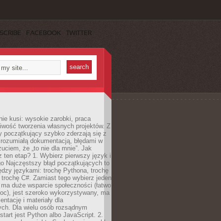
SCRIBE
FACEBOOK
TWITTER
e kusi: wysokie zarobki, praca
iwość tworzenia własnych projektów. Z
ny początkujący szybko zderzają się z
zrozumiałą dokumentacją, błędami w
zuciem, że „to nie dla mnie”. Jak
z ten etap? 1. Wybierz pierwszy język i
go Najczęstszy błąd początkujących to
dzy językami: trochę Pythona, trochę
 trochę C#. Zamiast tego wybierz jeden
: ma duże wsparcie społeczności (łatwo
oc), jest szeroko wykorzystywany, ma
ntację i materiały dla
ych. Dla wielu osób rozsądnym
tart jest Python albo JavaScript. 2.