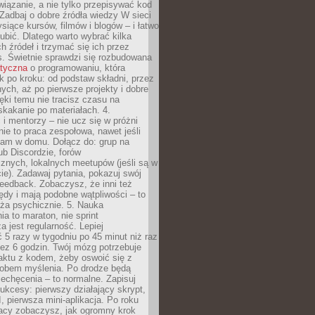
iązanie, a nie tylko przepisywać kod
 Zadbaj o dobre źródła wiedzy W sieci
ysiące kursów, filmów i blogów – i łatwo
ubić. Dlatego warto wybrać kilka
 źródeł i trzymać się ich przez
s. Świetnie sprawdzi się rozbudowana
atyczna
o programowaniu, która
k po kroku: od podstaw składni, przez
nych, aż po pierwsze projekty i dobre
ięki temu nie tracisz czasu na
kakanie po materiałach. 4.
i mentorzy – nie ucz się w próżni
e to praca zespołowa, nawet jeśli
sam w domu. Dołącz do: grup na
b Discordzie, forów
znych, lokalnych meetupów (jeśli są w
e). Zadawaj pytania, pokazuj swój
feedback. Zobaczysz, że inni też
łędy i mają podobne wątpliwości – to
ża psychicznie. 5. Nauka
a to maraton, nie sprint
a jest regularność. Lepiej
5 razy w tygodniu po 45 minut niż raz
ez 6 godzin. Twój mózg potrzebuje
aktu z kodem, żeby oswoić się z
bem myślenia. Po drodze będą
echęcenia – to normalne. Zapisuj
ukcesy: pierwszy działający skrypt,
, pierwsza mini-aplikacja. Po roku
racy zobaczysz, jak ogromny krok