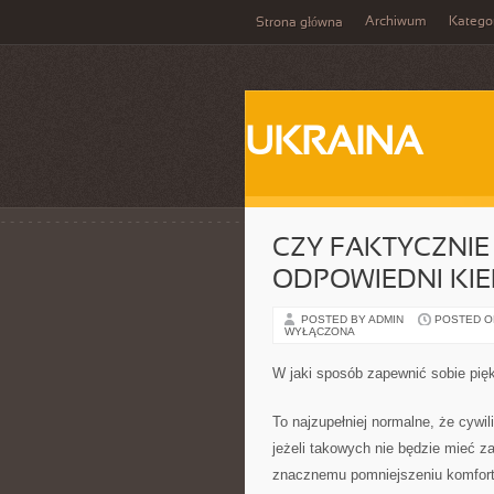
Archiwum
Katego
Strona główna
UKRAINA
CZY FAKTYCZNI
ODPOWIEDNI KI
POSTED BY ADMIN
POSTED ON 
WYŁĄCZONA
W jaki sposób zapewnić sobie pię
To najzupełniej normalne, że cyw
jeżeli takowych nie będzie mieć 
znacznemu pomniejszeniu komfort 