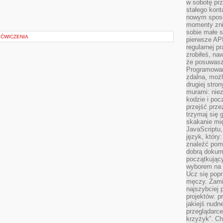
w sobotę prz
stałego kont
nowym sposo
momenty zni
sobie małe s
 ĆWICZENIA
pierwsze API
regularnej p
zrobiłeś, na
że posuwasz 
Programowani
zdalna, możl
drugiej stro
murami: nie
kodzie i poc
przejść prze
trzymaj się 
skakanie mię
JavaScriptu,
język, który
znaleźć pom
dobrą dokume
początkując
wyborem na s
Ucz się popr
męczy. Zamia
najszybciej 
projektów: p
jakiejś nudn
przeglądarce,
krzyżyk”. Ch