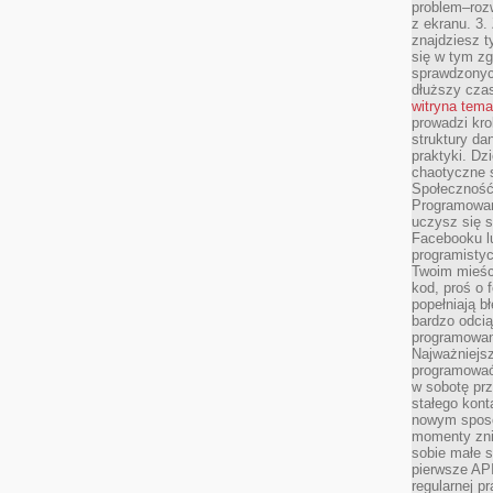
problem–rozw
z ekranu. 3.
znajdziesz t
się w tym zg
sprawdzonych
dłuższy cza
witryna tem
prowadzi kro
struktury da
praktyki. Dz
chaotyczne s
Społeczność 
Programowani
uczysz się 
Facebooku lu
programistyc
Twoim mieści
kod, proś o 
popełniają b
bardzo odcią
programowani
Najważniejsz
programować 
w sobotę prz
stałego kont
nowym sposo
momenty zni
sobie małe s
pierwsze API
regularnej p