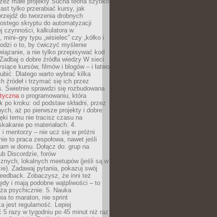
zez małe projekty Sucha teoria szybko
st tylko przerabiać kursy, jak
przejdź do tworzenia drobnych
rostego skryptu do automatyzacji
ej czynności, kalkulatora w
 mini–gry typu „wisielec” czy „kółko i
odzi o to, by ćwiczyć myślenie
iązanie, a nie tylko przepisywać kod
 Zadbaj o dobre źródła wiedzy W sieci
ysiące kursów, filmów i blogów – i łatwo
ubić. Dlatego warto wybrać kilka
 źródeł i trzymać się ich przez
s. Świetnie sprawdzi się rozbudowana
atyczna
o programowaniu, która
k po kroku: od podstaw składni, przez
nych, aż po pierwsze projekty i dobre
ięki temu nie tracisz czasu na
kakanie po materiałach. 4.
i mentorzy – nie ucz się w próżni
e to praca zespołowa, nawet jeśli
sam w domu. Dołącz do: grup na
b Discordzie, forów
znych, lokalnych meetupów (jeśli są w
e). Zadawaj pytania, pokazuj swój
feedback. Zobaczysz, że inni też
łędy i mają podobne wątpliwości – to
ża psychicznie. 5. Nauka
a to maraton, nie sprint
a jest regularność. Lepiej
5 razy w tygodniu po 45 minut niż raz