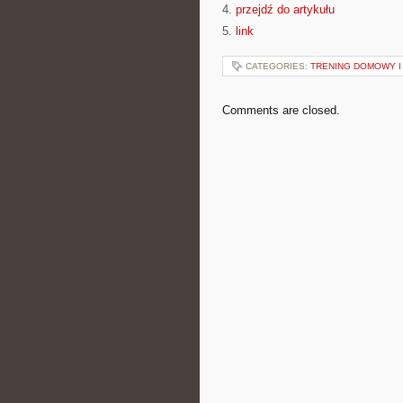
4.
przejdź do artykułu
5.
link
CATEGORIES:
TRENING DOMOWY I
Comments are closed.