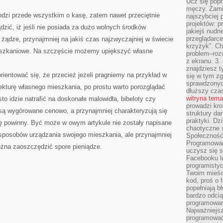
Ucz się popr
męczy. Zamia
odzi przede wszystkim o kasę, zatem nawet przeciętnie
najszybciej 
projektów: p
dzić, iż jeśli nie posiada za dużo wolnych środków
jakiejś nudn
przeglądarce,
żądze, przynajmniej na jakiś czas najzwyczajniej w świecie
krzyżyk”. Ch
eszkaniowe. Na szczęście możemy upiększyć własne
problem–rozw
z ekranu. 3.
znajdziesz t
orientować się, że przecież jeżeli pragniemy na przykład w
się w tym zg
sprawdzonych
ekturę własnego mieszkania, po prostu warto porozglądać
dłuższy cza
witryna tem
o idzie natrafić na doskonałe malowidła, bibeloty czy
prowadzi kro
 są wygórowane cenowo, a przynajmniej charakteryzują się
struktury da
praktyki. Dz
 powinny. Być może w owym artykule nie zostały napisane
chaotyczne s
, sposobów urządzania swojego mieszkania, ale przynajmniej
Społeczność 
Programowani
można zaoszczędzić spore pieniądze.
uczysz się 
Facebooku lu
programistyc
Twoim mieści
kod, proś o 
popełniają b
bardzo odcią
programowani
Najważniejsz
programować 