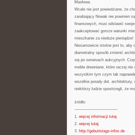
Masłowa.
Wcale nie jest powiedziane, że ch
zarabiający Nowak nie powinien są
finansowych, musi odstawić swoje 
zaakceptować gorsze warunki mi
mieszkanie za nieduże pieniądze!
Niesamowicie istotne jest to, aby 
diametralny sposób zmienić archit
się po serwisach aukcyjnych. Częst
meble drewniane, które raczej nie
wszystkim tym czym tak naprawdę
wszelkie porady dot. architektury
niektórzy ludzie spostrzegli, że 
źródło:
———————————
1.
więcej informacji tutaj
2.
więcej tutaj
3.
http://geburtstags-infos.de