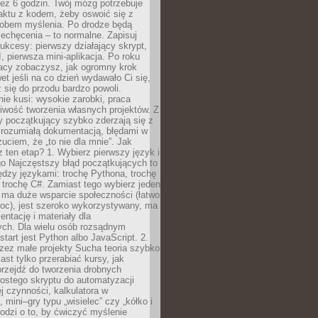
ez 6 godzin. Twój mózg potrzebuje
aktu z kodem, żeby oswoić się z
bem myślenia. Po drodze będą
echęcenia – to normalne. Zapisuj
ukcesy: pierwszy działający skrypt,
, pierwsza mini-aplikacja. Po roku
racy zobaczysz, jak ogromny krok
wet jeśli na co dzień wydawało Ci się,
się do przodu bardzo powoli.
e kusi: wysokie zarobki, praca
iwość tworzenia własnych projektów. Z
ny początkujący szybko zderzają się z
zrozumiałą dokumentacją, błędami w
zuciem, że „to nie dla mnie”. Jak
z ten etap? 1. Wybierz pierwszy język i
go Najczęstszy błąd początkujących to
dzy językami: trochę Pythona, trochę
 trochę C#. Zamiast tego wybierz jeden
: ma duże wsparcie społeczności (łatwo
oc), jest szeroko wykorzystywany, ma
ntację i materiały dla
ych. Dla wielu osób rozsądnym
tart jest Python albo JavaScript. 2.
zez małe projekty Sucha teoria szybko
st tylko przerabiać kursy, jak
przejdź do tworzenia drobnych
rostego skryptu do automatyzacji
ej czynności, kalkulatora w
 mini–gry typu „wisielec” czy „kółko i
odzi o to, by ćwiczyć myślenie