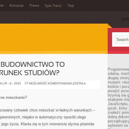
rie
Korupcja
Prawo
Tagi
Spis Treści
SUB
E BUDOWNICTWO TO
Programowani
ERUNEK STUDIÓW?
zdalna, możl
drugiej stro
murami: nie
CZY
LIP - 8 - 2025
MOŻLIWOŚĆ KOMENTOWANIA
ZOSTAŁA
kodzie i poc
FAKTYCZNIE
BUDOWNICTWO
przejść prze
TO
trzymaj się 
ODPOWIEDNI
kne mieszkanie?
KIERUNEK
skakanie mię
STUDIÓW?
JavaScriptu,
język, który
ilizowany człowiek chce mieszkać w ładnych warunkach –
znaleźć pom
dobrą dokume
zapewnionych, niejako w automatyczny sposób ulega
początkując
jego życia. Kłania się w tym momencie słynna piramida
wyborem na s