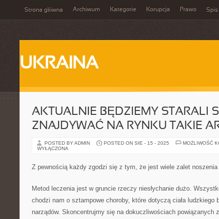
Archiwum
Kategorie
Korupcja
Prawo
Strona główna
Spis
UKRAINA
AKTUALNIE BĘDZIEMY STARALI S
ZNAJDYWAĆ NA RYNKU TAKIE A
POSTED BY ADMIN
POSTED ON SIE - 15 - 2025
MOŻLIWOŚĆ 
WYŁĄCZONA
Z pewnością każdy zgodzi się z tym, że jest wiele zalet noszen
Metod leczenia jest w gruncie rzeczy niesłychanie dużo. Wszystk
chodzi nam o sztampowe choroby, które dotyczą ciała ludzkiego
narządów. Skoncentrujmy się na dokuczliwościach powiązanych z