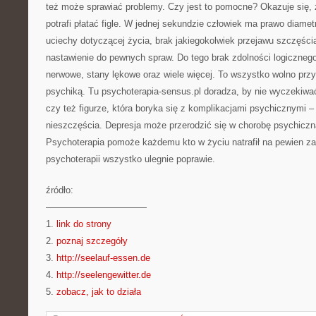
też może sprawiać problemy. Czy jest to pomocne? Okazuje się, 
potrafi płatać figle. W jednej sekundzie człowiek ma prawo diamet
uciechy dotyczącej życia, brak jakiegokolwiek przejawu szczęści
nastawienie do pewnych spraw. Do tego brak zdolności logiczneg
nerwowe, stany lękowe oraz wiele więcej. To wszystko wolno przy
psychiką. Tu psychoterapia-sensus.pl doradza, by nie wyczekiwa
czy też figurze, która boryka się z komplikacjami psychicznymi 
nieszczęścia. Depresja może przerodzić się w chorobę psychiczn
Psychoterapia pomoże każdemu kto w życiu natrafił na pewien zakr
psychoterapii wszystko ulegnie poprawie.
źródło:
———————————
1.
link do strony
2.
poznaj szczegóły
3.
http://seelauf-essen.de
4.
http://seelengewitter.de
5.
zobacz, jak to działa