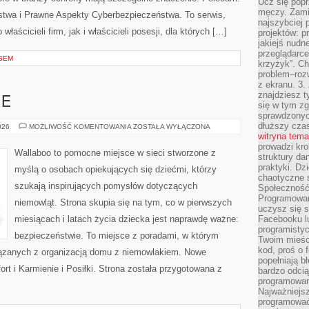
Ucz się popr
męczy. Zamia
twa i Prawne Aspekty Cyberbezpieczeństwa. To serwis,
najszybciej 
aścicieli firm, jak i właścicieli posesji, dla których […]
projektów: p
jakiejś nudn
przeglądarce,
SEM
krzyżyk”. Ch
problem–rozw
z ekranu. 3.
znajdziesz t
IE
się w tym zg
sprawdzonych
dłuższy cza
EKO
026
MOŻLIWOŚĆ KOMENTOWANIA
ZOSTAŁA WYŁĄCZONA
I
witryna tem
NATURALNIE
prowadzi kro
Wallaboo to pomocne miejsce w sieci stworzone z
struktury da
praktyki. Dz
myślą o osobach opiekujących się dziećmi, którzy
chaotyczne s
szukają inspirujących pomysłów dotyczących
Społeczność 
Programowani
niemowląt. Strona skupia się na tym, co w pierwszych
uczysz się 
miesiącach i latach życia dziecka jest naprawdę ważne:
Facebooku lu
programistyc
bezpieczeństwie. To miejsce z poradami, w którym
Twoim mieści
kod, proś o 
ązanych z organizacją domu z niemowlakiem. Nowe
popełniają b
fort i Karmienie i Posiłki. Strona została przygotowana z
bardzo odcią
programowani
Najważniejsz
programować 