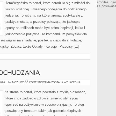
zrobiłeś, na
JemWegańsko to portal, które narodziło się z miłości do
że posuwasz 
kuchni roślinnej i uważnego podejścia do codziennego
jedzenia. To witryna, na której aromat spotyka się z
praktycznością, a przepisy pokazują, że jadłospis
oparty na roślinach może być pełna inspiracji, lekka i
jednocześnie pożywna. To kompendium pomysłów dla
rozwiązań na śniadanie, posiłek w ciągu dnia, kolację,
kąskę. Zobacz także Obiady i Kolacje i Przepisy […]
DCHUDZANIA
PSYCHOLOGIA
2026
MOŻLIWOŚĆ KOMENTOWANIA
ZOSTAŁA WYŁĄCZONA
ODCHUDZANIA
ta strona to portal, które powstało z myślą o osobach,
które chcą zadbać o zdrowie, zmienić styl życia i
spojrzeć na odżywianie w sposób przyjazny. To blog
poświęcony tematom takim jak gubienie zbędnych