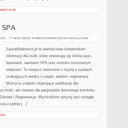
INWESTYCJE
Y SPA
JACUZZI
2026
MOŻLIWOŚĆ KOMENTOWANIA
ZOSTAŁA WYŁĄCZONA
I
WANNY
SPA
SaunaWadowice.pl to wartościowe kompendium
informacji dla osób, które interesują się strefą saun,
basenami, wannami SPA oraz szeroko rozumianym
relaksem. To miejsce stworzone z myślą o osobach
szukających wiedzy o cieple, wodzie i regeneracji.
Można tu znaleźć inspirujące publikacje dla
ze kroki, ale również dla pasjonatów domowego komfortu.
Zdrowie i Regeneracja. Wyróżnikiem witryny jest rozległa
rona o jednej […]
SÓW