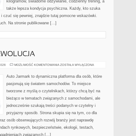
kilogramów, świadome odżywianie, codzienny trening, a
także lepsza kondycja psychiczna. Każdy, kto szuka
j i czuć się pewniej, znajdzie tutaj pomocne wskazówki.
Ruch. Na stronie publikowane […]
EWOLUCJA
ELEKTRYCZNA
2026
MOŻLIWOŚĆ KOMENTOWANIA
ZOSTAŁA WYŁĄCZONA
REWOLUCJA
Auto Jarmark to dynamiczna platforma dla osób, które
pasjonują się światem samochodów. To miejsce
tworzone z myślą o czytelnikach, którzy chcą być na
bieżąco w tematach związanych z samochodami, ale
jednocześnie szukają treści podanych w czytelny i
przyjazny sposób. Strona skupia się na tym, co dla
oraz osób obserwujących rozwój branży jest naprawdę
endach rynkowych, bezpieczeństwie, ekologii, testach,
agadnieniach związanych […]