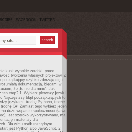
SCRIBE
FACEBOOK
TWITTER
e kusi: wysokie zarobki, praca
iwość tworzenia własnych projektów. Z
ny początkujący szybko zderzają się z
zrozumiałą dokumentacją, błędami w
zuciem, że „to nie dla mnie”. Jak
z ten etap? 1. Wybierz pierwszy język i
go Najczęstszy błąd początkujących to
dzy językami: trochę Pythona, trochę
 trochę C#. Zamiast tego wybierz jeden
: ma duże wsparcie społeczności (łatwo
oc), jest szeroko wykorzystywany, ma
ntację i materiały dla
ych. Dla wielu osób rozsądnym
tart jest Python albo JavaScript. 2.