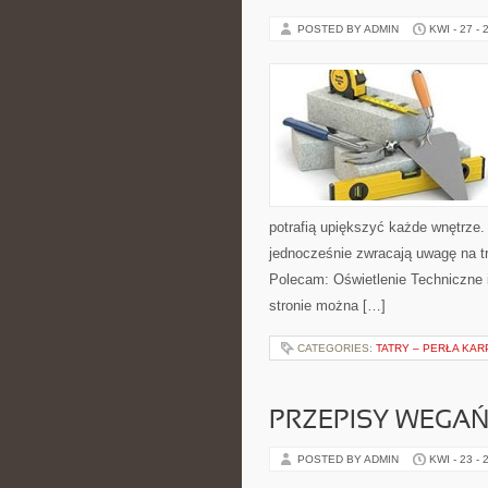
POSTED BY ADMIN
KWI - 27 - 
potrafią upiększyć każde wnętrze. 
jednocześnie zwracają uwagę na t
Polecam: Oświetlenie Techniczne 
stronie można […]
CATEGORIES:
TATRY – PERŁA KAR
PRZEPISY WEGAŃ
POSTED BY ADMIN
KWI - 23 - 