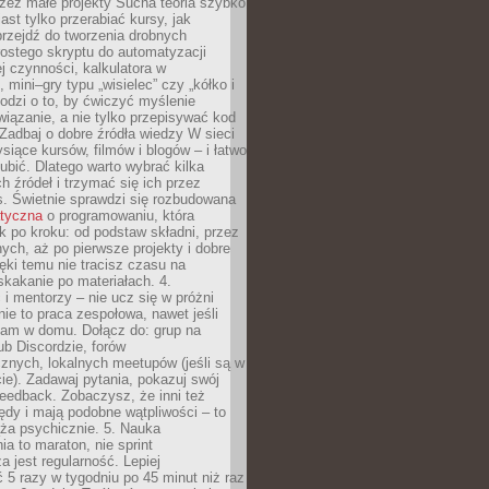
zez małe projekty Sucha teoria szybko
st tylko przerabiać kursy, jak
przejdź do tworzenia drobnych
rostego skryptu do automatyzacji
ej czynności, kalkulatora w
 mini–gry typu „wisielec” czy „kółko i
odzi o to, by ćwiczyć myślenie
iązanie, a nie tylko przepisywać kod
 Zadbaj o dobre źródła wiedzy W sieci
ysiące kursów, filmów i blogów – i łatwo
ubić. Dlatego warto wybrać kilka
 źródeł i trzymać się ich przez
s. Świetnie sprawdzi się rozbudowana
atyczna
o programowaniu, która
k po kroku: od podstaw składni, przez
nych, aż po pierwsze projekty i dobre
ięki temu nie tracisz czasu na
kakanie po materiałach. 4.
i mentorzy – nie ucz się w próżni
e to praca zespołowa, nawet jeśli
sam w domu. Dołącz do: grup na
b Discordzie, forów
znych, lokalnych meetupów (jeśli są w
e). Zadawaj pytania, pokazuj swój
feedback. Zobaczysz, że inni też
łędy i mają podobne wątpliwości – to
ża psychicznie. 5. Nauka
a to maraton, nie sprint
a jest regularność. Lepiej
5 razy w tygodniu po 45 minut niż raz