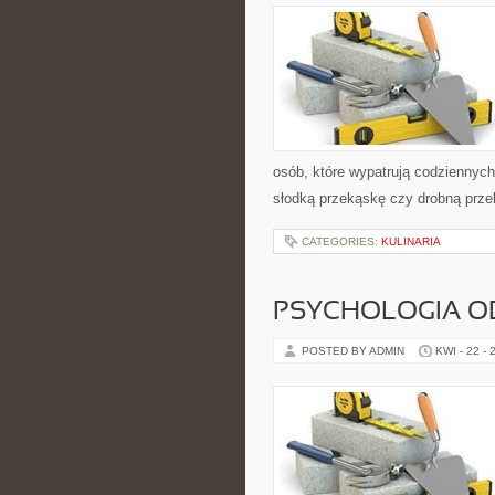
osób, które wypatrują codziennych 
słodką przekąskę czy drobną prze
CATEGORIES:
KULINARIA
PSYCHOLOGIA O
POSTED BY ADMIN
KWI - 22 - 