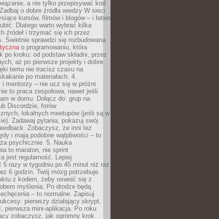
iązanie, a nie tylko przepisywać kod
 Zadbaj o dobre źródła wiedzy W sieci
ysiące kursów, filmów i blogów – i łatwo
ubić. Dlatego warto wybrać kilka
 źródeł i trzymać się ich przez
s. Świetnie sprawdzi się rozbudowana
atyczna
o programowaniu, która
k po kroku: od podstaw składni, przez
nych, aż po pierwsze projekty i dobre
ięki temu nie tracisz czasu na
kakanie po materiałach. 4.
i mentorzy – nie ucz się w próżni
e to praca zespołowa, nawet jeśli
sam w domu. Dołącz do: grup na
b Discordzie, forów
znych, lokalnych meetupów (jeśli są w
e). Zadawaj pytania, pokazuj swój
feedback. Zobaczysz, że inni też
łędy i mają podobne wątpliwości – to
ża psychicznie. 5. Nauka
a to maraton, nie sprint
a jest regularność. Lepiej
5 razy w tygodniu po 45 minut niż raz
ez 6 godzin. Twój mózg potrzebuje
aktu z kodem, żeby oswoić się z
bem myślenia. Po drodze będą
echęcenia – to normalne. Zapisuj
ukcesy: pierwszy działający skrypt,
, pierwsza mini-aplikacja. Po roku
racy zobaczysz, jak ogromny krok