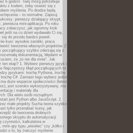
ez 6 godzin. Twój mózg potrzebuje
aktu z kodem, żeby oswoić się z
bem myślenia. Po drodze będą
echęcenia – to normalne. Zapisuj
ukcesy: pierwszy działający skrypt,
, pierwsza mini-aplikacja. Po roku
racy zobaczysz, jak ogromny krok
wet jeśli na co dzień wydawało Ci się,
się do przodu bardzo powoli.
e kusi: wysokie zarobki, praca
iwość tworzenia własnych projektów. Z
ny początkujący szybko zderzają się z
zrozumiałą dokumentacją, błędami w
zuciem, że „to nie dla mnie”. Jak
z ten etap? 1. Wybierz pierwszy język i
go Najczęstszy błąd początkujących to
dzy językami: trochę Pythona, trochę
 trochę C#. Zamiast tego wybierz jeden
: ma duże wsparcie społeczności (łatwo
oc), jest szeroko wykorzystywany, ma
ntację i materiały dla
ych. Dla wielu osób rozsądnym
tart jest Python albo JavaScript. 2.
zez małe projekty Sucha teoria szybko
st tylko przerabiać kursy, jak
przejdź do tworzenia drobnych
rostego skryptu do automatyzacji
ej czynności, kalkulatora w
 mini–gry typu „wisielec” czy „kółko i
odzi o to, by ćwiczyć myślenie