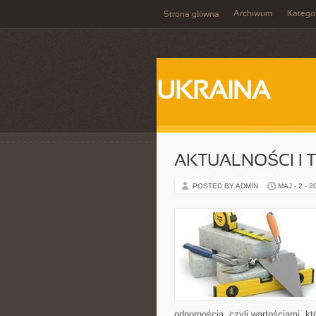
Archiwum
Katego
Strona główna
UKRAINA
AKTUALNOŚCI I 
POSTED BY ADMIN
MAJ - 2 - 2
odpornością, czyli wartościami, 