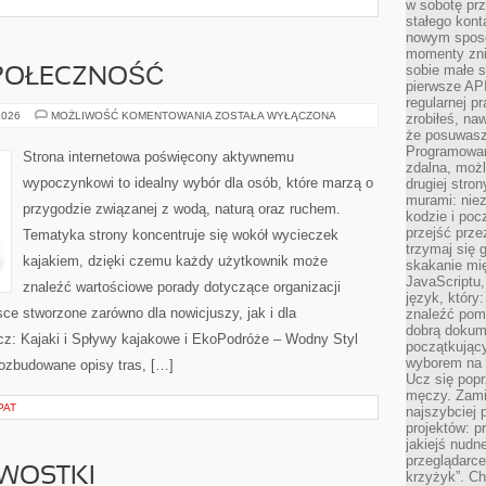
w sobotę prz
stałego kont
nowym sposo
momenty zni
sobie małe s
SPOŁECZNOŚĆ
pierwsze API
regularnej p
WYDARZENIA
2026
MOŻLIWOŚĆ KOMENTOWANIA
ZOSTAŁA WYŁĄCZONA
zrobiłeś, na
I
że posuwasz 
SPOŁECZNOŚĆ
Programowani
Strona internetowa poświęcony aktywnemu
zdalna, możl
wypoczynkowi to idealny wybór dla osób, które marzą o
drugiej stro
murami: nie
przygodzie związanej z wodą, naturą oraz ruchem.
kodzie i poc
przejść prze
Tematyka strony koncentruje się wokół wycieczek
trzymaj się 
kajakiem, dzięki czemu każdy użytkownik może
skakanie mię
JavaScriptu,
znaleźć wartościowe porady dotyczące organizacji
język, który
ce stworzone zarówno dla nowicjuszy, jak i dla
znaleźć pom
dobrą dokume
z: Kajaki i Spływy kajakowe i EkoPodróże – Wodny Styl
początkując
wyborem na s
rozbudowane opisy tras, […]
Ucz się popr
męczy. Zamia
PAT
najszybciej 
projektów: p
jakiejś nudn
przeglądarce,
AWOSTKI
krzyżyk”. Ch