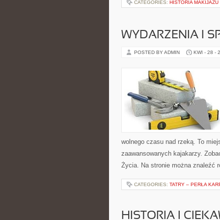
CATEGORIES:
HISTORIA MAKIJAŻU
WYDARZENIA I 
POSTED BY ADMIN
KWI - 28 - 
wolnego czasu nad rzeką. To miejs
zaawansowanych kajakarzy. Zobac
Życia. Na stronie można znaleźć 
CATEGORIES:
TATRY – PERŁA KAR
HISTORIA I CIEK