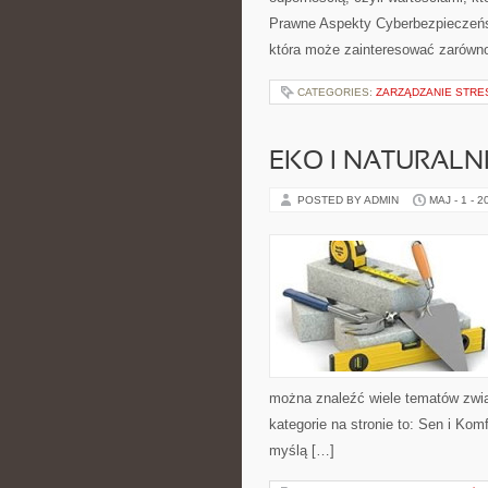
Prawne Aspekty Cyberbezpieczeńs
która może zainteresować zarówno wł
CATEGORIES:
ZARZĄDZANIE STRE
EKO I NATURALN
POSTED BY ADMIN
MAJ - 1 - 2
można znaleźć wiele tematów zwi
kategorie na stronie to: Sen i Kom
myślą […]