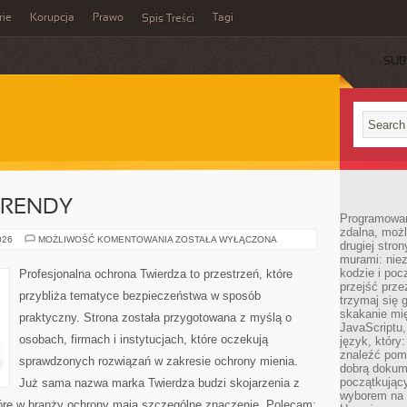
rie
Korupcja
Prawo
Tagi
Spis Treści
SUB
TRENDY
Programowani
zdalna, możl
AKTUALNOŚCI
026
MOŻLIWOŚĆ KOMENTOWANIA
ZOSTAŁA WYŁĄCZONA
drugiej stro
I
murami: nie
TRENDY
kodzie i poc
Profesjonalna ochrona Twierdza to przestrzeń, które
przejść prze
przybliża tematyce bezpieczeństwa w sposób
trzymaj się 
skakanie mię
praktyczny. Strona została przygotowana z myślą o
JavaScriptu,
osobach, firmach i instytucjach, które oczekują
język, który
znaleźć pom
sprawdzonych rozwiązań w zakresie ochrony mienia.
dobrą dokume
początkując
Już sama nazwa marka Twierdza budzi skojarzenia z
wyborem na s
które w branży ochrony mają szczególne znaczenie. Polecam: