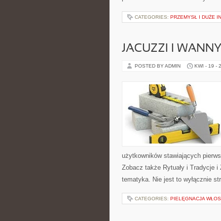
CATEGORIES:
PRZEMYSŁ I DUŻE 
JACUZZI I WANN
POSTED BY ADMIN
KWI - 19 - 
użytkowników stawiających pierws
Zobacz także Rytuały i Tradycje i 
tematyka. Nie jest to wyłącznie st
CATEGORIES:
PIELĘGNACJA WŁO