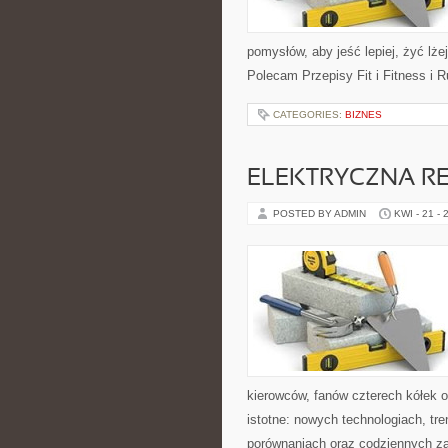
pomysłów, aby jeść lepiej, żyć lże
Polecam Przepisy Fit i Fitness i 
CATEGORIES:
BIZNES
ELEKTRYCZNA R
POSTED BY ADMIN
KWI - 21 - 
kierowców, fanów czterech kółek 
istotne: nowych technologiach, tr
porównaniach oraz codziennych z