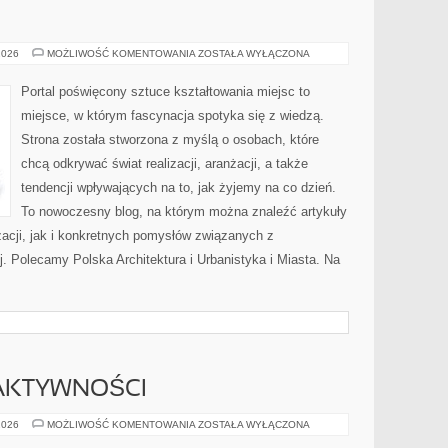
MTWW
2026
MOŻLIWOŚĆ KOMENTOWANIA
ZOSTAŁA WYŁĄCZONA
Portal poświęcony sztuce kształtowania miejsc to
miejsce, w którym fascynacja spotyka się z wiedzą.
Strona została stworzona z myślą o osobach, które
chcą odkrywać świat realizacji, aranżacji, a także
tendencji wpływających na to, jak żyjemy na co dzień.
To nowoczesny blog, na którym można znaleźć artykuły
acji, jak i konkretnych pomysłów związanych z
. Polecamy Polska Architektura i Urbanistyka i Miasta. Na
 AKTYWNOŚCI
PSIE
2026
MOŻLIWOŚĆ KOMENTOWANIA
ZOSTAŁA WYŁĄCZONA
PODRÓŻE
I