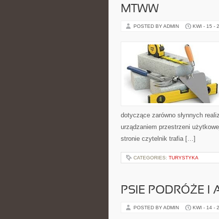
MTWW
POSTED BY ADMIN
KWI - 15 - 
dotyczące zarówno słynnych realiz
urządzaniem przestrzeni użytkowej
stronie czytelnik trafia […]
CATEGORIES:
TURYSTYKA
PSIE PODRÓŻE I
POSTED BY ADMIN
KWI - 14 - 