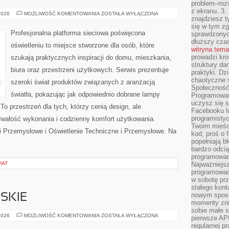
problem–rozw
z ekranu. 3.
HISTORIA
2026
MOŻLIWOŚĆ KOMENTOWANIA
ZOSTAŁA WYŁĄCZONA
znajdziesz t
I
CIEKAWOSTKI
się w tym zg
Profesjonalna platforma sieciowa poświęcona
sprawdzonych
dłuższy cza
oświetleniu to miejsce stworzone dla osób, które
witryna tem
prowadzi kro
szukają praktycznych inspiracji do domu, mieszkania,
struktury da
biura oraz przestrzeni użytkowych. Serwis prezentuje
praktyki. Dz
chaotyczne s
szeroki świat produktów związanych z aranżacją
Społeczność 
światła, pokazując jak odpowiednio dobrane lampy
Programowani
uczysz się 
To przestrzeń dla tych, którzy cenią design, ale
Facebooku lu
programistyc
rwałość wykonania i codzienny komfort użytkowania.
Twoim mieści
i Przemysłowe i Oświetlenie Techniczne i Przemysłowe. Na
kod, proś o 
popełniają b
bardzo odcią
programowani
PAT
Najważniejsz
programować 
w sobotę prz
stałego kont
nowym sposo
SKIE
momenty zni
sobie małe s
PRZEPISY
2026
MOŻLIWOŚĆ KOMENTOWANIA
ZOSTAŁA WYŁĄCZONA
pierwsze API
WEGAŃSKIE
regularnej p