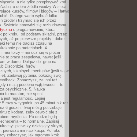
iązanie, a nie tylko przepisywać kod
 Zadbaj o dobre źródła wiedzy W sieci
ysiące kursów, filmów i blogów – i łatwo
ubić. Dlatego warto wybrać kilka
 źródeł i trzymać się ich przez
s. Świetnie sprawdzi się rozbudowana
atyczna
o programowaniu, która
k po kroku: od podstaw składni, przez
nych, aż po pierwsze projekty i dobre
ięki temu nie tracisz czasu na
kakanie po materiałach. 4.
i mentorzy – nie ucz się w próżni
e to praca zespołowa, nawet jeśli
sam w domu. Dołącz do: grup na
b Discordzie, forów
znych, lokalnych meetupów (jeśli są w
e). Zadawaj pytania, pokazuj swój
feedback. Zobaczysz, że inni też
łędy i mają podobne wątpliwości – to
ża psychicznie. 5. Nauka
a to maraton, nie sprint
a jest regularność. Lepiej
5 razy w tygodniu po 45 minut niż raz
ez 6 godzin. Twój mózg potrzebuje
aktu z kodem, żeby oswoić się z
bem myślenia. Po drodze będą
echęcenia – to normalne. Zapisuj
ukcesy: pierwszy działający skrypt,
, pierwsza mini-aplikacja. Po roku
racy zobaczysz, jak ogromny krok