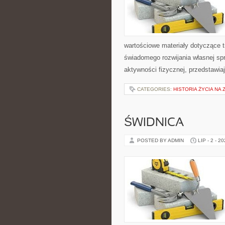
wartościowe materiały dotyczące t
świadomego rozwijania własnej sp
aktywności fizycznej, przedstawia
CATEGORIES:
HISTORIA ŻYCIA NA 
ŚWIDNICA
POSTED BY ADMIN
LIP - 2 - 2