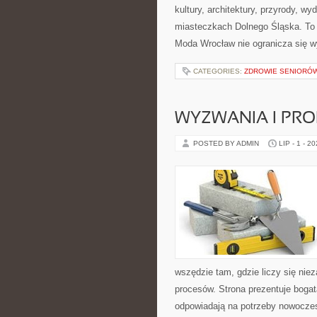
kultury, architektury, przyrody, w
miasteczkach Dolnego Śląska. To wi
Moda Wrocław nie ogranicza się wy
CATEGORIES:
ZDROWIE SENIORÓ
WYZWANIA I PR
POSTED BY ADMIN
LIP - 1 - 2
wszędzie tam, gdzie liczy się ni
procesów. Strona prezentuje bogatą
odpowiadają na potrzeby nowoczes