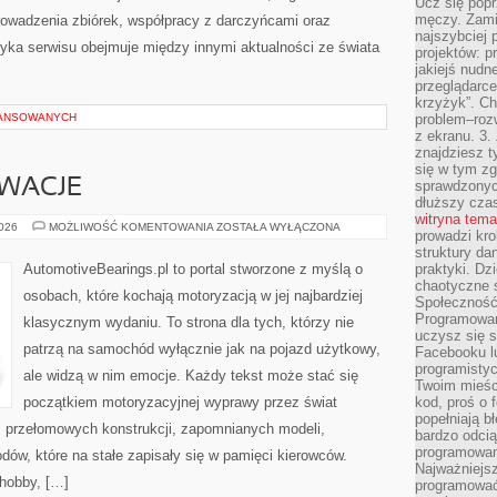
Ucz się popr
męczy. Zamia
owadzenia zbiórek, współpracy z darczyńcami oraz
najszybciej 
yka serwisu obejmuje między innymi aktualności ze świata
projektów: p
jakiejś nudn
przeglądarce,
krzyżyk”. Ch
WANSOWANYCH
problem–rozw
z ekranu. 3.
znajdziesz t
się w tym zg
OWACJE
sprawdzonych
dłuższy cza
witryna tem
TECHNIKA
2026
MOŻLIWOŚĆ KOMENTOWANIA
ZOSTAŁA WYŁĄCZONA
prowadzi kro
I
INNOWACJE
struktury da
AutomotiveBearings.pl to portal stworzone z myślą o
praktyki. Dz
chaotyczne s
osobach, które kochają motoryzacją w jej najbardziej
Społeczność 
Programowani
klasycznym wydaniu. To strona dla tych, którzy nie
uczysz się 
patrzą na samochód wyłącznie jak na pojazd użytkowy,
Facebooku lu
programistyc
ale widzą w nim emocje. Każdy tekst może stać się
Twoim mieści
początkiem motoryzacyjnej wyprawy przez świat
kod, proś o 
popełniają b
 przełomowych konstrukcji, zapomnianych modeli,
bardzo odcią
programowani
w, które na stałe zapisały się w pamięci kierowców.
Najważniejsz
 hobby, […]
programować 