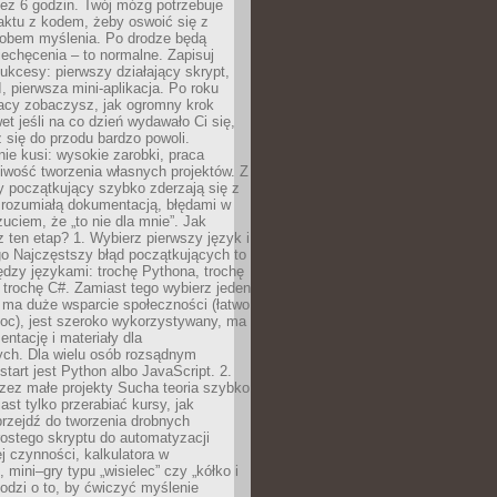
ez 6 godzin. Twój mózg potrzebuje
aktu z kodem, żeby oswoić się z
bem myślenia. Po drodze będą
echęcenia – to normalne. Zapisuj
ukcesy: pierwszy działający skrypt,
, pierwsza mini-aplikacja. Po roku
racy zobaczysz, jak ogromny krok
wet jeśli na co dzień wydawało Ci się,
się do przodu bardzo powoli.
e kusi: wysokie zarobki, praca
iwość tworzenia własnych projektów. Z
ny początkujący szybko zderzają się z
zrozumiałą dokumentacją, błędami w
zuciem, że „to nie dla mnie”. Jak
z ten etap? 1. Wybierz pierwszy język i
go Najczęstszy błąd początkujących to
dzy językami: trochę Pythona, trochę
 trochę C#. Zamiast tego wybierz jeden
: ma duże wsparcie społeczności (łatwo
oc), jest szeroko wykorzystywany, ma
ntację i materiały dla
ych. Dla wielu osób rozsądnym
tart jest Python albo JavaScript. 2.
zez małe projekty Sucha teoria szybko
st tylko przerabiać kursy, jak
przejdź do tworzenia drobnych
rostego skryptu do automatyzacji
ej czynności, kalkulatora w
 mini–gry typu „wisielec” czy „kółko i
odzi o to, by ćwiczyć myślenie