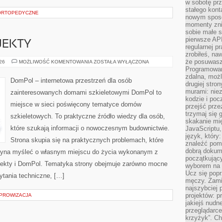
w sobotę prz
stałego kont
 ORTOPEDYCZNE
nowym sposo
momenty zni
sobie małe s
pierwsze API
OJEKTY
regularnej p
zrobiłeś, na
że posuwasz 
INSPIRACJE
026
MOŻLIWOŚĆ KOMENTOWANIA
ZOSTAŁA WYŁĄCZONA
I
Programowani
PROJEKTY
zdalna, możl
DomPol – internetowa przestrzeń dla osób
drugiej stro
murami: nie
zainteresowanych domami szkieletowymi DomPol to
kodzie i poc
miejsce w sieci poświęcony tematyce domów
przejść prze
trzymaj się 
szkieletowych. To praktyczne źródło wiedzy dla osób,
skakanie mię
które szukają informacji o nowoczesnym budownictwie.
JavaScriptu,
język, który
Strona skupia się na praktycznych problemach, które
znaleźć pom
dobrą dokume
czyna myśleć o własnym miejscu do życia wykonanym z
początkując
ojekty i DomPol. Tematyka strony obejmuje zarówno mocne
wyborem na s
Ucz się popr
ytania techniczne, […]
męczy. Zamia
najszybciej 
projektów: p
MPROWIZACJA
jakiejś nudn
przeglądarce,
krzyżyk”. Ch