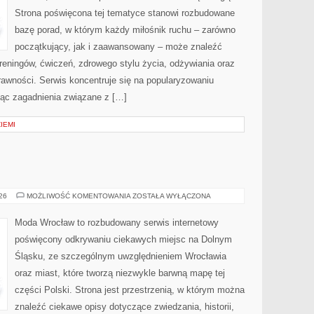
Strona poświęcona tej tematyce stanowi rozbudowane
bazę porad, w którym każdy miłośnik ruchu – zarówno
początkujący, jak i zaawansowany – może znaleźć
reningów, ćwiczeń, zdrowego stylu życia, odżywiania oraz
rawności. Serwis koncentruje się na popularyzowaniu
jąc zagadnienia związane z […]
ZIEMI
ŚWIDNICA
026
MOŻLIWOŚĆ KOMENTOWANIA
ZOSTAŁA WYŁĄCZONA
Moda Wrocław to rozbudowany serwis internetowy
poświęcony odkrywaniu ciekawych miejsc na Dolnym
Śląsku, ze szczególnym uwzględnieniem Wrocławia
oraz miast, które tworzą niezwykle barwną mapę tej
części Polski. Strona jest przestrzenią, w którym można
znaleźć ciekawe opisy dotyczące zwiedzania, historii,