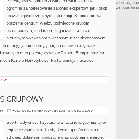
Przestępczość zorganizowana od wielu lat budzi
zrobiłeś, na
że posuwasz 
ogromne zainteresowanie zarówno ekspertów, jak i osób
poszukujących rzetelnych informacji. Strona stanowi
obszerne centrum wiedzy poświęcone grupom
przestępczym, ich historii, organizacji, a także
aktualnym wyzwaniom związanym z bezpieczeństwem.
informacyjny, koncentrując się na omówieniu zjawisk
nizowanych grup przestępczych w Polsce, Europie oraz na
moc i Kartele Narkotykowe. Portal opisuje kluczowe
ADÓW
ESS GRUPOWY
AEROBIK
026
MOŻLIWOŚĆ KOMENTOWANIA
ZOSTAŁA WYŁĄCZONA
I
FITNESS
GRUPOWY
Sport i aktywność fizyczna to znacznie więcej niż tylko
regularne ćwiczenia. To styl życia, sposób dbania o
zdrowie, dobre samopoczucie oraz codzienną energię.