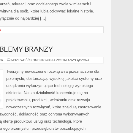
ydarzeń, rekreacji oraz codziennego życia w miastach i
tryna dla osób, które lubią odkrywać lokalne historie.
łącznie do najbardziej […]
W
OBLEMY BRANŻY
WYZWANIA
026
MOŻLIWOŚĆ KOMENTOWANIA
ZOSTAŁA WYŁĄCZONA
I
PROBLEMY
BRANŻY
Tworzymy nowoczesne rozwiązania przeznaczone dla
przemysłu, dostarczając wysokiej jakości systemy oraz
urządzenia wykorzystujące technologię wysokiego
ciśnienia. Nasza działalność koncentruje się na
projektowaniu, produkcji, wdrażaniu oraz rozwoju
nowoczesnych rozwiązań, które znajdują zastosowanie
ezawodność, dokładność oraz ochrona wykonywanych
 ofertę produktów, usług oraz technologii, które
nego przemysłu i przedsiębiorstw poszukujących