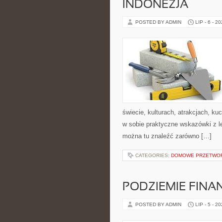
INDONEZJA
POSTED BY ADMIN
LIP - 6 - 2
świecie, kulturach, atrakcjach, kuc
w sobie praktyczne wskazówki z 
można tu znaleźć zarówno […]
CATEGORIES:
DOMOWE PRZETWO
PODZIEMIE FIN
POSTED BY ADMIN
LIP - 5 - 2