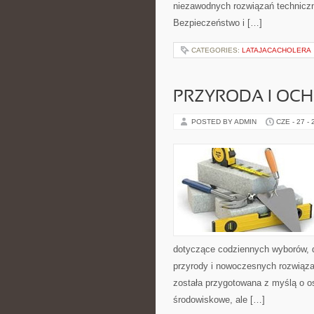
niezawodnych rozwiązań technicz
Bezpieczeństwo i […]
CATEGORIES:
LATAJACACHOLERA
PRZYRODA I OC
POSTED BY ADMIN
CZE - 27 -
dotyczące codziennych wyborów, d
przyrody i nowoczesnych rozwiąza
została przygotowana z myślą o 
środowiskowe, ale […]