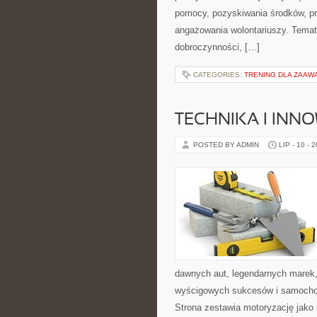
pomocy, pozyskiwania środków, pr
angażowania wolontariuszy. Temat
dobroczynności, […]
CATEGORIES:
TRENING DLA ZAA
TECHNIKA I INN
POSTED BY ADMIN
LIP - 10 - 
dawnych aut, legendarnych marek,
wyścigowych sukcesów i samochodó
Strona zestawia motoryzację jako