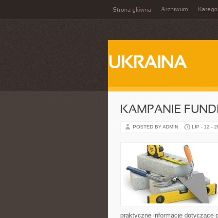
Archiwum
Katego
Strona główna
UKRAINA
KAMPANIE FUND
POSTED BY ADMIN
LIP - 12 - 
praktyczne informacje dotyczące dz