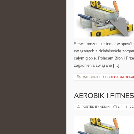
Serwis prezentuje temat w sposób 
związanych z działalnością zorga
całym globie. Polecam Broń i Prze
zagadnienia związane […]
CATEGORIES:
SEGREGACJA ODP
AEROBIK I FITN
POSTED BY ADMIN
LIP - 4 - 2