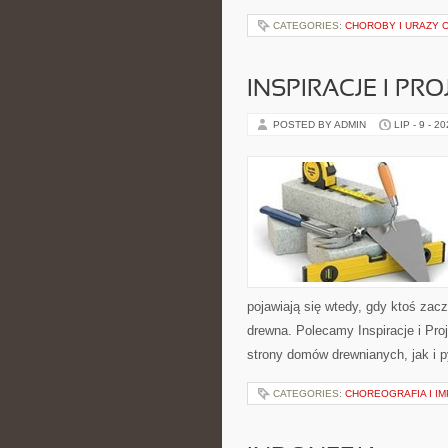
CATEGORIES:
CHOROBY I URAZY
INSPIRACJE I PR
POSTED BY ADMIN
LIP - 9 - 2
pojawiają się wtedy, gdy ktoś za
drewna. Polecamy Inspiracje i Pr
strony domów drewnianych, jak i p
CATEGORIES:
CHOREOGRAFIA I I