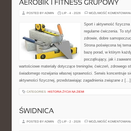
AEROBIK I FITNESS GRUPOWY
POSTED BY ADMIN
LIP - 4 - 2026
MOŻLIWOŚĆ KOMENTOWAN
Sport i aktywność fizyczna 
regularne ćwiczenia. To sty
zdrowie, dobre samopoczuci
Strona poświęcona tej tem
bazę porad, w którym każdy
początkujący, jak i zaawa
wartościowe materiały dotyczące treningów, ćwiczeń, zdrowego st
świadomego rozwijania własnej sprawności. Serwis koncentruje s
aktywności fizycznej, przedstawiając zagadnienia związane z […]
CATEGORIES:
HISTORIA ŻYCIA NA ZIEMI
ŚWIDNICA
POSTED BY ADMIN
LIP - 2 - 2026
MOŻLIWOŚĆ KOMENTOWAN