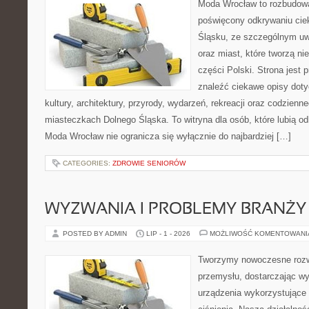
Moda Wrocław to rozbudowa
poświęcony odkrywaniu ci
Śląsku, ze szczególnym uw
oraz miast, które tworzą n
części Polski. Strona jest
znaleźć ciekawe opisy dotyc
kultury, architektury, przyrody, wydarzeń, rekreacji oraz codzienn
miasteczkach Dolnego Śląska. To witryna dla osób, które lubią odk
Moda Wrocław nie ogranicza się wyłącznie do najbardziej […]
CATEGORIES:
ZDROWIE SENIORÓW
WYZWANIA I PROBLEMY BRANŻY
POSTED BY ADMIN
LIP - 1 - 2026
MOŻLIWOŚĆ KOMENTOWAN
Tworzymy nowoczesne rozw
przemysłu, dostarczając wy
urządzenia wykorzystujące