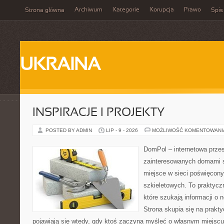
Archiwum
Kategorie
Korupcja
Prawo
Strona główna
Spis
UKRAINA
INSPIRACJE I PROJEKTY
POSTED BY ADMIN
LIP - 9 - 2026
MOŻLIWOŚĆ KOMENTOWAN
DomPol – internetowa przes
zainteresowanych domami 
miejsce w sieci poświęcon
szkieletowych. To praktycz
które szukają informacji o
Strona skupia się na prakt
pojawiają się wtedy, gdy ktoś zaczyna myśleć o własnym miejsc