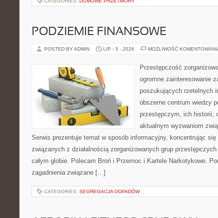
CATEGORIES:
DOMOWE PRZETWORY
PODZIEMIE FINANSOWE
POSTED BY ADMIN
LIP - 5 - 2026
MOŻLIWOŚĆ KOMENTOWAN
Przestępczość zorganizowan
ogromne zainteresowanie za
poszukujących rzetelnych i
obszerne centrum wiedzy 
przestępczym, ich historii, 
aktualnym wyzwaniom zwi
Serwis prezentuje temat w sposób informacyjny, koncentrując się
związanych z działalnością zorganizowanych grup przestępczych 
całym globie. Polecam Broń i Przemoc i Kartele Narkotykowe. Por
zagadnienia związane […]
CATEGORIES:
SEGREGACJA ODPADÓW