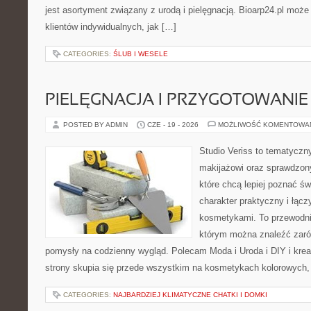
jest asortyment związany z urodą i pielęgnacją. Bioarp24.pl moż
klientów indywidualnych, jak […]
CATEGORIES:
ŚLUB I WESELE
PIELĘGNACJA I PRZYGOTOWANIE
POSTED BY ADMIN
CZE - 19 - 2026
MOŻLIWOŚĆ KOMENTOWA
Studio Veriss to tematyczn
makijażowi oraz sprawdzo
które chcą lepiej poznać św
charakter praktyczny i łąc
kosmetykami. To przewodni
którym można znaleźć zarów
pomysły na codzienny wygląd. Polecam Moda i Uroda i DIY i kre
strony skupia się przede wszystkim na kosmetykach kolorowych, 
CATEGORIES:
NAJBARDZIEJ KLIMATYCZNE CHATKI I DOMKI