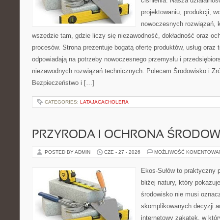
ciśnienia. Nasza działalnoś
projektowaniu, produkcji, w
nowoczesnych rozwiązań, k
wszędzie tam, gdzie liczy się niezawodność, dokładność oraz o
procesów. Strona prezentuje bogatą ofertę produktów, usług oraz t
odpowiadają na potrzeby nowoczesnego przemysłu i przedsiębior
niezawodnych rozwiązań technicznych. Polecam Środowisko i Z
Bezpieczeństwo i […]
CATEGORIES:
LATAJACACHOLERA
PRZYRODA I OCHRONA ŚRODOW
POSTED BY ADMIN
CZE - 27 - 2026
MOŻLIWOŚĆ KOMENTOWA
Ekos-Sułów to praktyczny p
bliżej natury, który pokazu
środowisko nie musi oznac
skomplikowanych decyzji a
internetowy zakątek, w któ