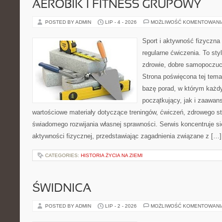
AEROBIK I FITNESS GRUPOWY
POSTED BY ADMIN
LIP - 4 - 2026
MOŻLIWOŚĆ KOMENTOWAN
Sport i aktywność fizyczna 
regularne ćwiczenia. To sty
zdrowie, dobre samopoczuci
Strona poświęcona tej tem
bazę porad, w którym każdy
początkujący, jak i zaawa
wartościowe materiały dotyczące treningów, ćwiczeń, zdrowego st
świadomego rozwijania własnej sprawności. Serwis koncentruje s
aktywności fizycznej, przedstawiając zagadnienia związane z […]
CATEGORIES:
HISTORIA ŻYCIA NA ZIEMI
ŚWIDNICA
POSTED BY ADMIN
LIP - 2 - 2026
MOŻLIWOŚĆ KOMENTOWAN