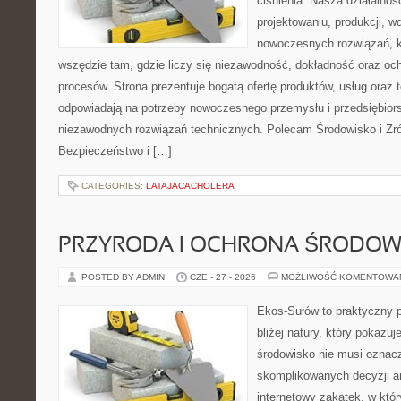
ciśnienia. Nasza działalnoś
projektowaniu, produkcji, w
nowoczesnych rozwiązań, k
wszędzie tam, gdzie liczy się niezawodność, dokładność oraz o
procesów. Strona prezentuje bogatą ofertę produktów, usług oraz t
odpowiadają na potrzeby nowoczesnego przemysłu i przedsiębior
niezawodnych rozwiązań technicznych. Polecam Środowisko i Z
Bezpieczeństwo i […]
CATEGORIES:
LATAJACACHOLERA
PRZYRODA I OCHRONA ŚRODOW
POSTED BY ADMIN
CZE - 27 - 2026
MOŻLIWOŚĆ KOMENTOWA
Ekos-Sułów to praktyczny p
bliżej natury, który pokazu
środowisko nie musi oznac
skomplikowanych decyzji a
internetowy zakątek, w któ