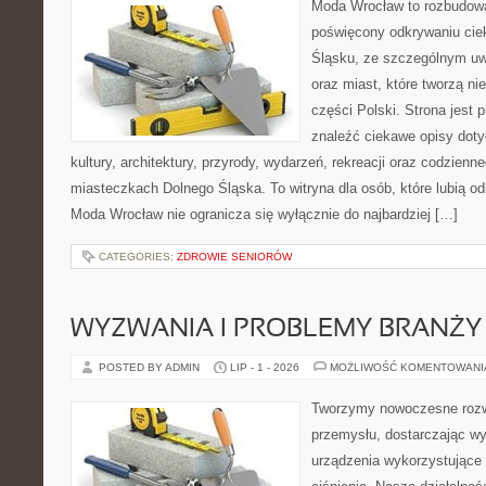
Moda Wrocław to rozbudowa
poświęcony odkrywaniu ci
Śląsku, ze szczególnym uw
oraz miast, które tworzą n
części Polski. Strona jest
znaleźć ciekawe opisy dotyc
kultury, architektury, przyrody, wydarzeń, rekreacji oraz codzienn
miasteczkach Dolnego Śląska. To witryna dla osób, które lubią odk
Moda Wrocław nie ogranicza się wyłącznie do najbardziej […]
CATEGORIES:
ZDROWIE SENIORÓW
WYZWANIA I PROBLEMY BRANŻY
POSTED BY ADMIN
LIP - 1 - 2026
MOŻLIWOŚĆ KOMENTOWAN
Tworzymy nowoczesne rozw
przemysłu, dostarczając wy
urządzenia wykorzystujące