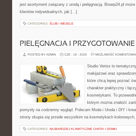
jest asortyment związany z urodą i pielęgnacją. Bioarp24.pl moż
klientów indywidualnych, jak […]
CATEGORIES:
ŚLUB I WESELE
PIELĘGNACJA I PRZYGOTOWANIE
POSTED BY ADMIN
CZE - 19 - 2026
MOŻLIWOŚĆ KOMENTOWA
Studio Veriss to tematyczn
makijażowi oraz sprawdzo
które chcą lepiej poznać św
charakter praktyczny i łąc
kosmetykami. To przewodni
którym można znaleźć zarów
pomysły na codzienny wygląd. Polecam Moda i Uroda i DIY i kre
strony skupia się przede wszystkim na kosmetykach kolorowych, 
CATEGORIES:
NAJBARDZIEJ KLIMATYCZNE CHATKI I DOMKI