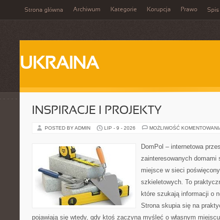
Archiwum
Kategorie
Korupcja
Prawo
Strona główna
Spis
UKRAINA
INSPIRACJE I PROJEKTY
POSTED BY ADMIN
LIP - 9 - 2026
MOŻLIWOŚĆ KOMENTOWAN
DomPol – internetowa przes
zainteresowanych domami 
miejsce w sieci poświęcon
szkieletowych. To praktycz
które szukają informacji o
Strona skupia się na prakt
pojawiają się wtedy, gdy ktoś zaczyna myśleć o własnym miejsc