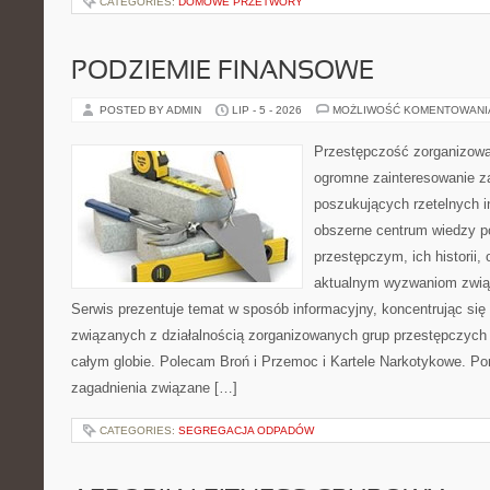
CATEGORIES:
DOMOWE PRZETWORY
PODZIEMIE FINANSOWE
POSTED BY ADMIN
LIP - 5 - 2026
MOŻLIWOŚĆ KOMENTOWAN
Przestępczość zorganizowan
ogromne zainteresowanie za
poszukujących rzetelnych i
obszerne centrum wiedzy 
przestępczym, ich historii, 
aktualnym wyzwaniom zwi
Serwis prezentuje temat w sposób informacyjny, koncentrując się
związanych z działalnością zorganizowanych grup przestępczych 
całym globie. Polecam Broń i Przemoc i Kartele Narkotykowe. Por
zagadnienia związane […]
CATEGORIES:
SEGREGACJA ODPADÓW