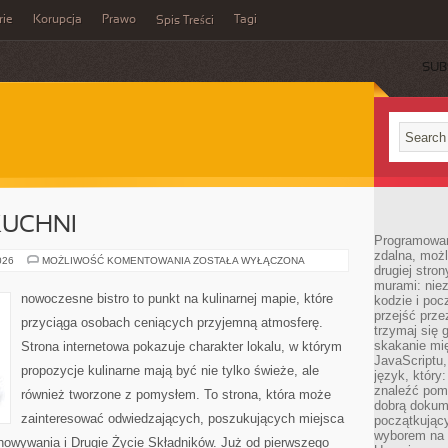
rie
Korupcja
Prawo
Tagi
Spis Treści
SUB
KUCHNI
Programowani
zdalna, możl
ZERO-
026
MOŻLIWOŚĆ KOMENTOWANIA
ZOSTAŁA WYŁĄCZONA
drugiej stro
WASTE
W
murami: nie
KUCHNI
nowoczesne bistro to punkt na kulinarnej mapie, które
kodzie i poc
przejść prze
przyciąga osobach ceniących przyjemną atmosferę.
trzymaj się 
skakanie mię
Strona internetowa pokazuje charakter lokalu, w którym
JavaScriptu,
propozycje kulinarne mają być nie tylko świeże, ale
język, który
znaleźć pom
również tworzone z pomysłem. To strona, która może
dobrą dokume
zainteresować odwiedzających, poszukujących miejsca
początkując
wyborem na s
howywania i Drugie Życie Składników. Już od pierwszego