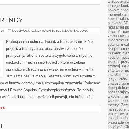
w sobotę prz
stałego kont
nowym sposo
momenty zni
sobie małe s
TRENDY
pierwsze API
regularnej p
AKTUALNOŚCI
026
MOŻLIWOŚĆ KOMENTOWANIA
ZOSTAŁA WYŁĄCZONA
zrobiłeś, na
I
że posuwasz 
TRENDY
Programowani
Profesjonalna ochrona Twierdza to przestrzeń, które
zdalna, możl
przybliża tematyce bezpieczeństwa w sposób
drugiej stro
murami: nie
praktyczny. Strona została przygotowana z myślą o
kodzie i poc
przejść prze
osobach, firmach i instytucjach, które oczekują
trzymaj się 
sprawdzonych rozwiązań w zakresie ochrony mienia.
skakanie mię
JavaScriptu,
Już sama nazwa marka Twierdza budzi skojarzenia z
język, który
które w branży ochrony mają szczególne znaczenie. Polecam:
znaleźć pom
dobrą dokume
twa i Prawne Aspekty Cyberbezpieczeństwa. To serwis,
początkując
wyborem na s
aścicieli firm, jak i właścicieli posesji, dla których […]
Ucz się popr
męczy. Zamia
SEM
najszybciej 
projektów: p
jakiejś nudn
przeglądarce,
IE
krzyżyk”. Ch