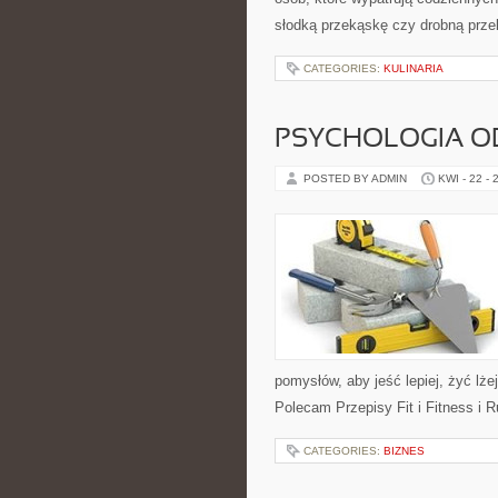
słodką przekąskę czy drobną prze
CATEGORIES:
KULINARIA
PSYCHOLOGIA O
POSTED BY ADMIN
KWI - 22 - 
pomysłów, aby jeść lepiej, żyć lże
Polecam Przepisy Fit i Fitness i 
CATEGORIES:
BIZNES