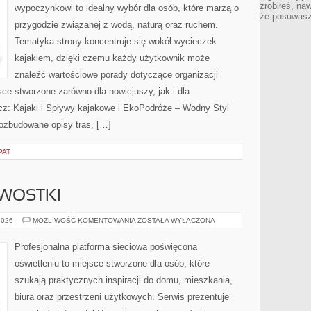
zrobiłeś, na
wypoczynkowi to idealny wybór dla osób, które marzą o
że posuwasz 
przygodzie związanej z wodą, naturą oraz ruchem.
Tematyka strony koncentruje się wokół wycieczek
kajakiem, dzięki czemu każdy użytkownik może
znaleźć wartościowe porady dotyczące organizacji
ce stworzone zarówno dla nowicjuszy, jak i dla
z: Kajaki i Spływy kajakowe i EkoPodróże – Wodny Styl
rozbudowane opisy tras, […]
PAT
AWOSTKI
HISTORIA
2026
MOŻLIWOŚĆ KOMENTOWANIA
ZOSTAŁA WYŁĄCZONA
I
CIEKAWOSTKI
Profesjonalna platforma sieciowa poświęcona
oświetleniu to miejsce stworzone dla osób, które
szukają praktycznych inspiracji do domu, mieszkania,
biura oraz przestrzeni użytkowych. Serwis prezentuje