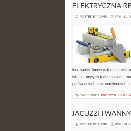
ELEKTRYCZNA R
POSTED BY ADMIN
KWI - 21 - 
kierowców, fanów czterech kółek 
istotne: nowych technologiach, tr
porównaniach oraz codziennych z
CATEGORIES:
PRZEMYSŁ I DUŻE 
JACUZZI I WANN
POSTED BY ADMIN
KWI - 19 - 