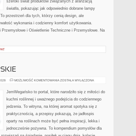
szeroki świat produktów związanych z aranżacją
światła, pokazując jak odpowiednio dobrane lampy
To przestrzeń dla tych, którzy cenią design, ale
rwałość wykonania i codzienny komfort użytkowania.
i Przemysłowe i Oświetlenie Techniczne i Przemysłowe. Na
PAT
SKIE
PRZEPISY
2026
MOŻLIWOŚĆ KOMENTOWANIA
ZOSTAŁA WYŁĄCZONA
WEGAŃSKIE
JemWegańsko to portal, które narodziło się z miłości do
kuchni roślinnej i uważnego podejścia do codziennego
jedzenia. To witryna, na której aromat spotyka się z
praktycznością, a przepisy pokazują, że jadłospis
oparty na roślinach może być pełna inspiracji, lekka i
jednocześnie pożywna. To kompendium pomysłów dla
rozwiązań na śniadanie, posiłek w ciągu dnia, kolację,