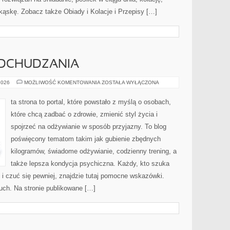
kąskę. Zobacz także Obiady i Kolacje i Przepisy […]
DCHUDZANIA
PSYCHOLOGIA
2026
MOŻLIWOŚĆ KOMENTOWANIA
ZOSTAŁA WYŁĄCZONA
ODCHUDZANIA
ta strona to portal, które powstało z myślą o osobach,
które chcą zadbać o zdrowie, zmienić styl życia i
spojrzeć na odżywianie w sposób przyjazny. To blog
poświęcony tematom takim jak gubienie zbędnych
kilogramów, świadome odżywianie, codzienny trening, a
także lepsza kondycja psychiczna. Każdy, kto szuka
j i czuć się pewniej, znajdzie tutaj pomocne wskazówki.
Ruch. Na stronie publikowane […]