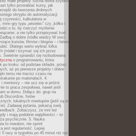
zez małe projekty Sucha teoria szybko
st tylko przerabiać kursy, jak
przejdź do tworzenia drobnych
rostego skryptu do automatyzacji
ej czynności, kalkulatora w
 mini–gry typu „wisielec” czy „kółko i
odzi o to, by ćwiczyć myślenie
iązanie, a nie tylko przepisywać kod
 Zadbaj o dobre źródła wiedzy W sieci
ysiące kursów, filmów i blogów – i łatwo
ubić. Dlatego warto wybrać kilka
 źródeł i trzymać się ich przez
s. Świetnie sprawdzi się rozbudowana
atyczna
o programowaniu, która
k po kroku: od podstaw składni, przez
nych, aż po pierwsze projekty i dobre
ięki temu nie tracisz czasu na
kakanie po materiałach. 4.
i mentorzy – nie ucz się w próżni
e to praca zespołowa, nawet jeśli
sam w domu. Dołącz do: grup na
b Discordzie, forów
znych, lokalnych meetupów (jeśli są w
e). Zadawaj pytania, pokazuj swój
feedback. Zobaczysz, że inni też
łędy i mają podobne wątpliwości – to
ża psychicznie. 5. Nauka
a to maraton, nie sprint
a jest regularność. Lepiej
5 razy w tygodniu po 45 minut niż raz