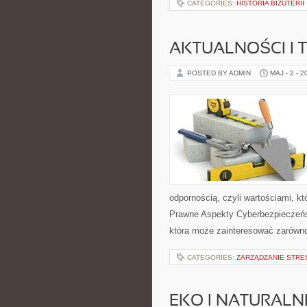
CATEGORIES:
HISTORIA BIŻUTERII
AKTUALNOŚCI I 
POSTED BY ADMIN
MAJ - 2 - 2
odpornością, czyli wartościami, 
Prawne Aspekty Cyberbezpieczeńs
która może zainteresować zarówno wł
CATEGORIES:
ZARZĄDZANIE STRE
EKO I NATURALN