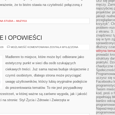
Ucz się popr
męczy. Zamia
ażenie, że to bistro stawia na czytelność połączoną z
najszybciej 
projektów: p
jakiejś nudn
przeglądarce,
NA STUDIA – MUZYKA
krzyżyk”. Ch
problem–rozw
z ekranu. 3.
znajdziesz t
IE I OPOWIEŚCI
się w tym zg
sprawdzonych
dłuższy cza
WIEJSKIE
026
MOŻLIWOŚĆ KOMENTOWANIA
ZOSTAŁA WYŁĄCZONA
HISTORIE
witryna tem
I
prowadzi kro
OPOWIEŚCI
Madlennn to miejsce, które może być odbierane jako
struktury da
praktyki. Dz
estetyczny punkt w sieci dla osób szukających
chaotyczne s
ciekawych treści. Już sama nazwa buduje skojarzenie z
Społeczność 
Programowani
czymś osobistym, dlatego strona może przyciągać
uczysz się 
uwagę użytkowników, którzy lubią oryginalne podejście
Facebooku lu
programistyc
do prezentowania tematów. To nie jest przypadkowy
Twoim mieści
kod, proś o 
przestrzeń, w której ważne są zarówno wygoda, jak i jakość
popełniają b
na stronie: Styl Życia i Zdrowie i Zwierzęta w
bardzo odcią
programowani
Najważniejsz
programować 