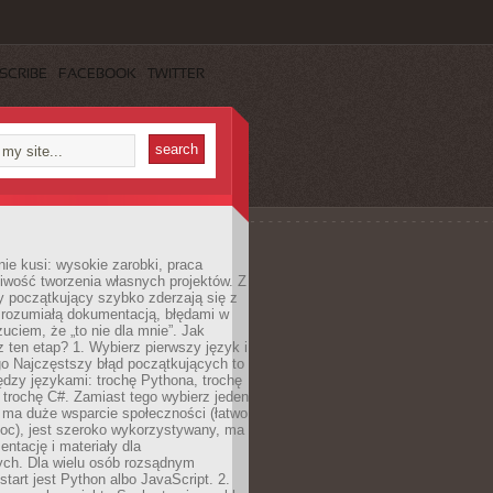
SCRIBE
FACEBOOK
TWITTER
e kusi: wysokie zarobki, praca
iwość tworzenia własnych projektów. Z
ny początkujący szybko zderzają się z
zrozumiałą dokumentacją, błędami w
zuciem, że „to nie dla mnie”. Jak
z ten etap? 1. Wybierz pierwszy język i
go Najczęstszy błąd początkujących to
dzy językami: trochę Pythona, trochę
 trochę C#. Zamiast tego wybierz jeden
: ma duże wsparcie społeczności (łatwo
oc), jest szeroko wykorzystywany, ma
ntację i materiały dla
ych. Dla wielu osób rozsądnym
tart jest Python albo JavaScript. 2.