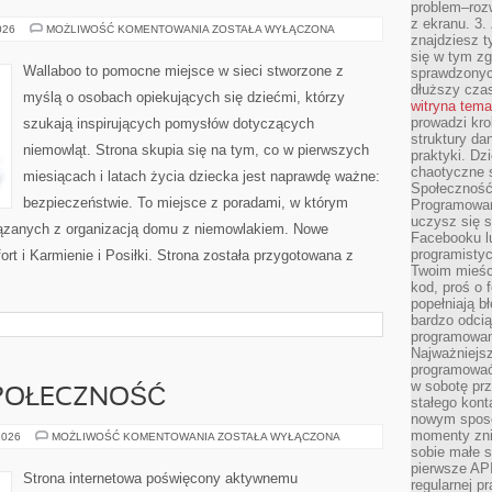
problem–rozw
z ekranu. 3.
EKO
026
MOŻLIWOŚĆ KOMENTOWANIA
ZOSTAŁA WYŁĄCZONA
znajdziesz t
I
NATURALNIE
się w tym zg
Wallaboo to pomocne miejsce w sieci stworzone z
sprawdzonych
dłuższy cza
myślą o osobach opiekujących się dziećmi, którzy
witryna tem
prowadzi kro
szukają inspirujących pomysłów dotyczących
struktury da
niemowląt. Strona skupia się na tym, co w pierwszych
praktyki. Dz
chaotyczne s
miesiącach i latach życia dziecka jest naprawdę ważne:
Społeczność 
bezpieczeństwie. To miejsce z poradami, w którym
Programowani
uczysz się 
ązanych z organizacją domu z niemowlakiem. Nowe
Facebooku lu
programistyc
fort i Karmienie i Posiłki. Strona została przygotowana z
Twoim mieści
kod, proś o 
popełniają b
bardzo odcią
programowani
Najważniejsz
programować 
w sobotę prz
SPOŁECZNOŚĆ
stałego kont
nowym sposo
momenty zni
WYDARZENIA
2026
MOŻLIWOŚĆ KOMENTOWANIA
ZOSTAŁA WYŁĄCZONA
I
sobie małe s
SPOŁECZNOŚĆ
pierwsze API
Strona internetowa poświęcony aktywnemu
regularnej p