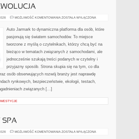
EWOLUCJA
ELEKTRYCZNA
2026
MOŻLIWOŚĆ KOMENTOWANIA
ZOSTAŁA WYŁĄCZONA
REWOLUCJA
Auto Jarmark to dynamiczna platforma dla osób, które
pasjonują się światem samochodów. To miejsce
tworzone z myślą o czytelnikach, którzy chcą być na
bieżąco w tematach związanych z samochodami, ale
jednocześnie szukają treści podanych w czytelny i
przyjazny sposób. Strona skupia się na tym, co dla
oraz osób obserwujących rozwój branży jest naprawdę
endach rynkowych, bezpieczeństwie, ekologii, testach,
agadnieniach związanych […]
INWESTYCJE
Y SPA
JACUZZI
2026
MOŻLIWOŚĆ KOMENTOWANIA
ZOSTAŁA WYŁĄCZONA
I
WANNY