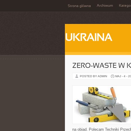
Archiwum
Katego
Strona główna
UKRAINA
ZERO-WASTE W 
POSTED BY ADMIN
MAJ - 4 - 2
na obiad. Polecam Techniki Przec