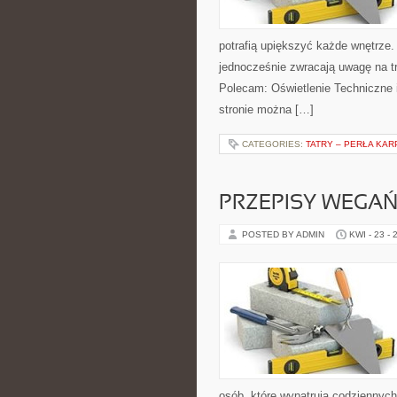
potrafią upiększyć każde wnętrze. 
jednocześnie zwracają uwagę na t
Polecam: Oświetlenie Techniczne 
stronie można […]
CATEGORIES:
TATRY – PERŁA KAR
PRZEPISY WEGAŃ
POSTED BY ADMIN
KWI - 23 - 
osób, które wypatrują codziennych 