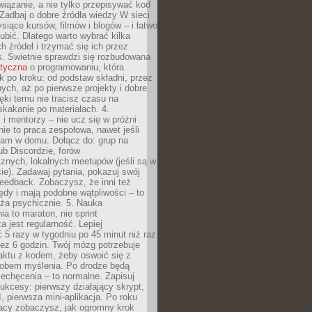
iązanie, a nie tylko przepisywać kod
 Zadbaj o dobre źródła wiedzy W sieci
ysiące kursów, filmów i blogów – i łatwo
ubić. Dlatego warto wybrać kilka
 źródeł i trzymać się ich przez
s. Świetnie sprawdzi się rozbudowana
atyczna
o programowaniu, która
k po kroku: od podstaw składni, przez
nych, aż po pierwsze projekty i dobre
ięki temu nie tracisz czasu na
kakanie po materiałach. 4.
i mentorzy – nie ucz się w próżni
e to praca zespołowa, nawet jeśli
sam w domu. Dołącz do: grup na
b Discordzie, forów
znych, lokalnych meetupów (jeśli są w
e). Zadawaj pytania, pokazuj swój
feedback. Zobaczysz, że inni też
łędy i mają podobne wątpliwości – to
ża psychicznie. 5. Nauka
a to maraton, nie sprint
a jest regularność. Lepiej
5 razy w tygodniu po 45 minut niż raz
ez 6 godzin. Twój mózg potrzebuje
aktu z kodem, żeby oswoić się z
bem myślenia. Po drodze będą
echęcenia – to normalne. Zapisuj
ukcesy: pierwszy działający skrypt,
, pierwsza mini-aplikacja. Po roku
racy zobaczysz, jak ogromny krok