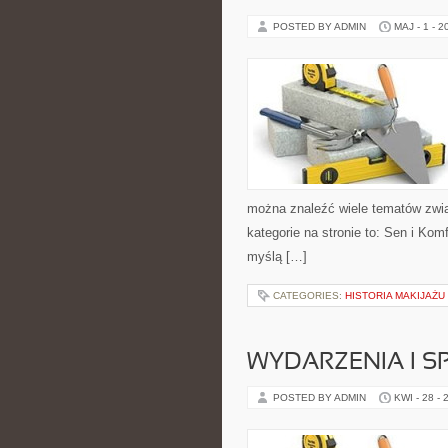
POSTED BY ADMIN
MAJ - 1 - 2
można znaleźć wiele tematów zwi
kategorie na stronie to: Sen i Kom
myślą […]
CATEGORIES:
HISTORIA MAKIJAŻU
WYDARZENIA I 
POSTED BY ADMIN
KWI - 28 - 