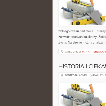
wolnego czasu nad rzeką. To miejs
zaawansowanych kajakarzy. Zobac
Życia. Na stronie można znaleźć 
CATEGORIES:
TATRY – PERŁA KAR
HISTORIA I CIEK
POSTED BY ADMIN
KWI - 27 - 