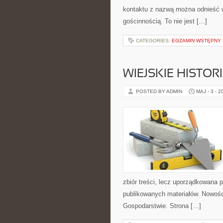
kontaktu z nazwą można odnieść wr
gościnnością. To nie jest […]
CATEGORIES:
EGZAMIN WSTĘPNY 
WIEJSKIE HISTOR
POSTED BY ADMIN
MAJ - 3 - 2
zbiór treści, lecz uporządkowana 
publikowanych materiałów. Nowości 
Gospodarstwie. Strona […]