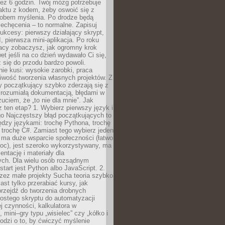
ez 6 godzin. Twój mózg potrzebuje
aktu z kodem, żeby oswoić się z
bem myślenia. Po drodze będą
echęcenia – to normalne. Zapisuj
ukcesy: pierwszy działający skrypt,
, pierwsza mini-aplikacja. Po roku
racy zobaczysz, jak ogromny krok
wet jeśli na co dzień wydawało Ci się,
się do przodu bardzo powoli.
e kusi: wysokie zarobki, praca
iwość tworzenia własnych projektów. Z
ny początkujący szybko zderzają się z
zrozumiałą dokumentacją, błędami w
zuciem, że „to nie dla mnie”. Jak
z ten etap? 1. Wybierz pierwszy język i
go Najczęstszy błąd początkujących to
dzy językami: trochę Pythona, trochę
 trochę C#. Zamiast tego wybierz jeden
: ma duże wsparcie społeczności (łatwo
oc), jest szeroko wykorzystywany, ma
ntację i materiały dla
ych. Dla wielu osób rozsądnym
tart jest Python albo JavaScript. 2.
zez małe projekty Sucha teoria szybko
st tylko przerabiać kursy, jak
przejdź do tworzenia drobnych
rostego skryptu do automatyzacji
ej czynności, kalkulatora w
 mini–gry typu „wisielec” czy „kółko i
odzi o to, by ćwiczyć myślenie