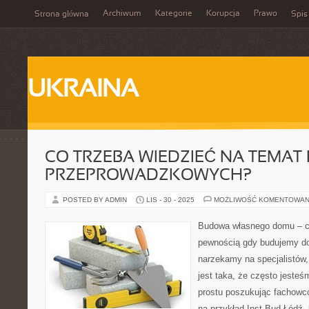
Archiwum
Kategorie
Korupcja
Prawo
Strona główna
Spis
UKRAINA
CO TRZEBA WIEDZIEĆ NA TEMAT 
PRZEPROWADZKOWYCH?
POSTED BY ADMIN
LIS - 30 - 2025
MOŻLIWOŚĆ KOMENTOWAN
Budowa własnego domu – c
pewnością gdy budujemy do
narzekamy na specjalistów,
jest taka, że często jesteś
prostu poszukując fachowcó
na przykład Inst-Bud Łódź,