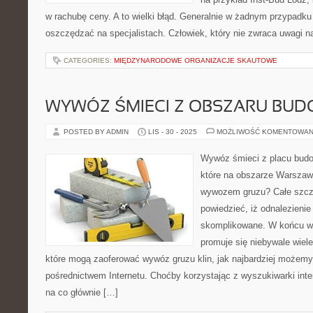
w rachubę ceny. A to wielki błąd. Generalnie w żadnym przypadk
oszczędzać na specjalistach. Człowiek, który nie zwraca uwagi na
CATEGORIES:
MIĘDZYNARODOWE ORGANIZACJE SKAUTOWE
WYWÓZ ŚMIECI Z OBSZARU BU
POSTED BY ADMIN
LIS - 30 - 2025
MOŻLIWOŚĆ KOMENTOWAN
Wywóz śmieci z placu budo
które na obszarze Warszawy
wywozem gruzu? Całe szcz
powiedzieć, iż odnalezienie
skomplikowane. W końcu w
promuje się niebywale wiele 
które mogą zaoferować wywóz gruzu klin, jak najbardziej możem
pośrednictwem Internetu. Choćby korzystając z wyszukiwarki inte
na co głównie […]