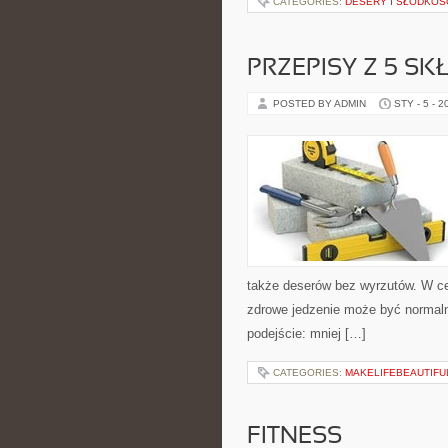
CATEGORIES:
DESERY I SŁODKOŚ
PRZEPISY Z 5 S
POSTED BY ADMIN
STY - 5 - 2
także deserów bez wyrzutów. W c
zdrowe jedzenie może być normaln
podejście: mniej […]
CATEGORIES:
MAKELIFEBEAUTIFU
FITNESS