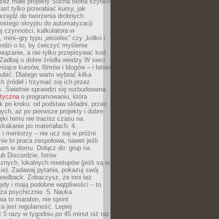
zez małe projekty Sucha teoria szybko
st tylko przerabiać kursy, jak
przejdź do tworzenia drobnych
rostego skryptu do automatyzacji
ej czynności, kalkulatora w
 mini–gry typu „wisielec” czy „kółko i
odzi o to, by ćwiczyć myślenie
iązanie, a nie tylko przepisywać kod
 Zadbaj o dobre źródła wiedzy W sieci
ysiące kursów, filmów i blogów – i łatwo
ubić. Dlatego warto wybrać kilka
 źródeł i trzymać się ich przez
s. Świetnie sprawdzi się rozbudowana
atyczna
o programowaniu, która
k po kroku: od podstaw składni, przez
nych, aż po pierwsze projekty i dobre
ięki temu nie tracisz czasu na
kakanie po materiałach. 4.
i mentorzy – nie ucz się w próżni
e to praca zespołowa, nawet jeśli
sam w domu. Dołącz do: grup na
b Discordzie, forów
znych, lokalnych meetupów (jeśli są w
e). Zadawaj pytania, pokazuj swój
feedback. Zobaczysz, że inni też
łędy i mają podobne wątpliwości – to
ża psychicznie. 5. Nauka
a to maraton, nie sprint
a jest regularność. Lepiej
5 razy w tygodniu po 45 minut niż raz