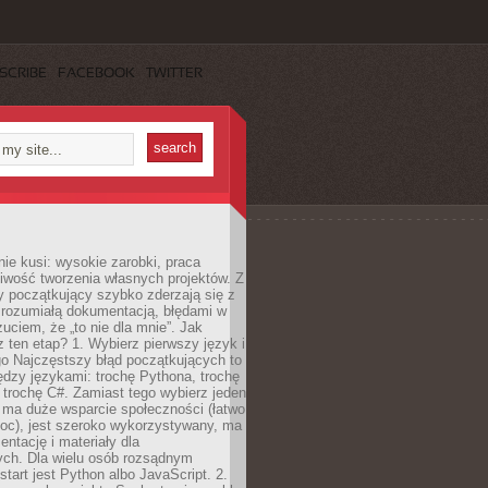
SCRIBE
FACEBOOK
TWITTER
e kusi: wysokie zarobki, praca
iwość tworzenia własnych projektów. Z
ny początkujący szybko zderzają się z
zrozumiałą dokumentacją, błędami w
zuciem, że „to nie dla mnie”. Jak
z ten etap? 1. Wybierz pierwszy język i
go Najczęstszy błąd początkujących to
dzy językami: trochę Pythona, trochę
 trochę C#. Zamiast tego wybierz jeden
: ma duże wsparcie społeczności (łatwo
oc), jest szeroko wykorzystywany, ma
ntację i materiały dla
ych. Dla wielu osób rozsądnym
tart jest Python albo JavaScript. 2.