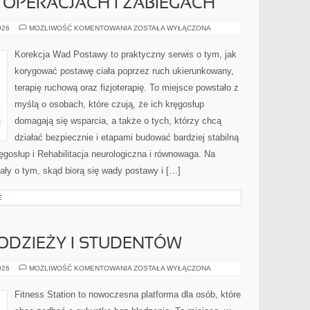
O OPERACJACH I ZABIEGACH
FIZJOTERAPIA
026
MOŻLIWOŚĆ KOMENTOWANIA
ZOSTAŁA WYŁĄCZONA
PO
OPERACJACH
I
Korekcja Wad Postawy to praktyczny serwis o tym, jak
ZABIEGACH
korygować postawę ciała poprzez ruch ukierunkowany,
terapię ruchową oraz fizjoterapię. To miejsce powstało z
myślą o osobach, które czują, że ich kręgosłup
domagają się wsparcia, a także o tych, którzy chcą
działać bezpiecznie i etapami budować bardziej stabilną
gosłup i Rehabilitacja neurologiczna i równowaga. Na
iały o tym, skąd biorą się wady postawy i […]
E
ODZIEŻY I STUDENTÓW
TRENING
026
MOŻLIWOŚĆ KOMENTOWANIA
ZOSTAŁA WYŁĄCZONA
DLA
MŁODZIEŻY
I
Fitness Station to nowoczesna platforma dla osób, które
STUDENTÓW