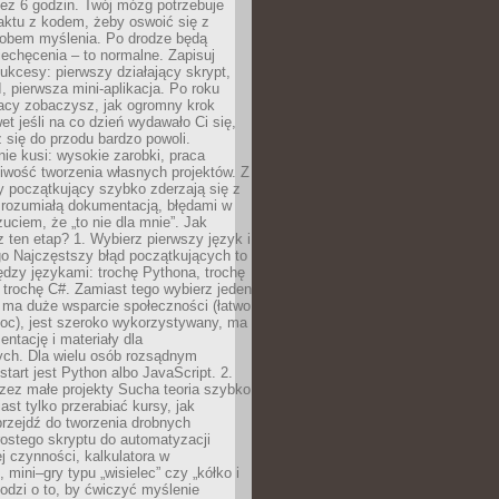
ez 6 godzin. Twój mózg potrzebuje
aktu z kodem, żeby oswoić się z
bem myślenia. Po drodze będą
echęcenia – to normalne. Zapisuj
ukcesy: pierwszy działający skrypt,
, pierwsza mini-aplikacja. Po roku
racy zobaczysz, jak ogromny krok
wet jeśli na co dzień wydawało Ci się,
się do przodu bardzo powoli.
e kusi: wysokie zarobki, praca
iwość tworzenia własnych projektów. Z
ny początkujący szybko zderzają się z
zrozumiałą dokumentacją, błędami w
zuciem, że „to nie dla mnie”. Jak
z ten etap? 1. Wybierz pierwszy język i
go Najczęstszy błąd początkujących to
dzy językami: trochę Pythona, trochę
 trochę C#. Zamiast tego wybierz jeden
: ma duże wsparcie społeczności (łatwo
oc), jest szeroko wykorzystywany, ma
ntację i materiały dla
ych. Dla wielu osób rozsądnym
tart jest Python albo JavaScript. 2.
zez małe projekty Sucha teoria szybko
st tylko przerabiać kursy, jak
przejdź do tworzenia drobnych
rostego skryptu do automatyzacji
ej czynności, kalkulatora w
 mini–gry typu „wisielec” czy „kółko i
odzi o to, by ćwiczyć myślenie