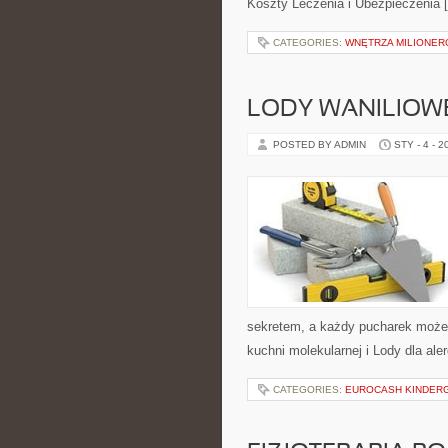
Koszty Leczenia i Ubezpieczenia 
CATEGORIES:
WNĘTRZA MILIONE
LODY WANILIOW
POSTED BY ADMIN
STY - 4 - 2
sekretem, a każdy pucharek może s
kuchni molekularnej i Lody dla ale
CATEGORIES:
EUROCASH KINDER