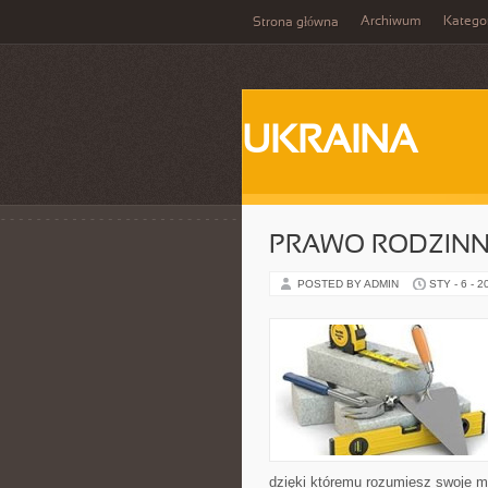
Archiwum
Katego
Strona główna
UKRAINA
PRAWO RODZIN
POSTED BY ADMIN
STY - 6 - 2
dzięki któremu rozumiesz swoje m