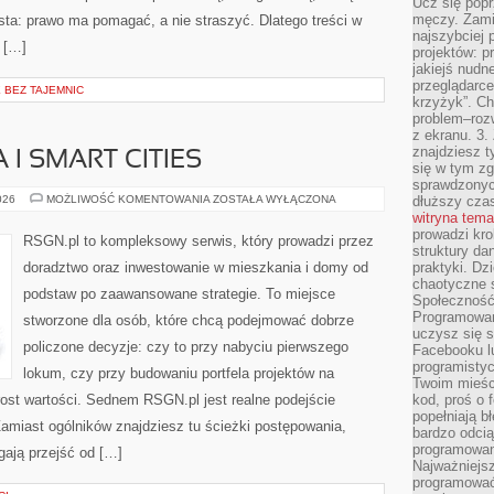
Ucz się popr
męczy. Zamia
osta: prawo ma pomagać, a nie straszyć. Dlatego treści w
najszybciej 
 […]
projektów: p
jakiejś nudn
przeglądarce,
BEZ TAJEMNIC
krzyżyk”. Ch
problem–rozw
z ekranu. 3.
znajdziesz t
 I SMART CITIES
się w tym zg
sprawdzonych
ZIELONE
026
MOŻLIWOŚĆ KOMENTOWANIA
ZOSTAŁA WYŁĄCZONA
dłuższy cza
OSIEDLA
witryna tem
I
prowadzi kro
SMART
RSGN.pl to kompleksowy serwis, który prowadzi przez
CITIES
struktury da
doradztwo oraz inwestowanie w mieszkania i domy od
praktyki. Dz
chaotyczne s
podstaw po zaawansowane strategie. To miejsce
Społeczność 
Programowani
stworzone dla osób, które chcą podejmować dobrze
uczysz się 
policzone decyzje: czy to przy nabyciu pierwszego
Facebooku lu
programistyc
lokum, czy przy budowaniu portfela projektów na
Twoim mieści
zrost wartości. Sednem RSGN.pl jest realne podejście
kod, proś o 
popełniają b
amiast ogólników znajdziesz tu ścieżki postępowania,
bardzo odcią
programowani
gają przejść od […]
Najważniejsz
programować 