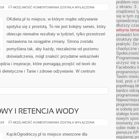
problem–rozw
z ekranu. 3.
FITNESS
026
MOŻLIWOŚĆ KOMENTOWANIA
ZOSTAŁA WYŁĄCZONA
znajdziesz t
się w tym zg
OKdieta.pl to miejsce, w którym mądre odżywianie
sprawdzonych
dłuższy cza
spotyka się z prostotą. To nie jest kolejny serwis, który
witryna tem
obiecuje nierealne rezultaty w tydzień, tylko przestrzeń
prowadzi kro
struktury da
nastawiona na osiągalne zmiany. Strona została
praktyki. Dz
chaotyczne s
pomyślana tak, aby każdy, niezależnie od poziomu
Społeczność 
doświadczenia, mógł znaleźć przydatne wskazówki
Programowani
uczysz się 
dzia i inspiracje, które pomagają przejść od teorii do
Facebooku lu
i dietetyczne i Tanie i zdrowe odżywianie. W centrum
programistyc
Twoim mieści
kod, proś o 
popełniają b
bardzo odcią
programowani
Najważniejsz
programować 
w sobotę prz
WY I RETENCJA WODY
stałego kont
nowym sposo
OGRÓD
026
MOŻLIWOŚĆ KOMENTOWANIA
ZOSTAŁA WYŁĄCZONA
momenty zni
DESZCZOWY
sobie małe s
I
pierwsze API
RETENCJA
KącikOgrodniczy.pl to miejsce stworzone dla
WODY
regularnej p