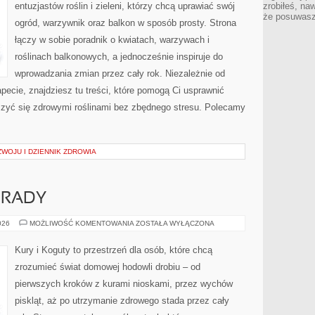
entuzjastów roślin i zieleni, którzy chcą uprawiać swój
zrobiłeś, na
że posuwasz 
ogród, warzywnik oraz balkon w sposób prosty. Strona
łączy w sobie poradnik o kwiatach, warzywach i
roślinach balkonowych, a jednocześnie inspiruje do
wprowadzania zmian przez cały rok. Niezależnie od
pecie, znajdziesz tu treści, które pomogą Ci usprawnić
eszyć się zdrowymi roślinami bez zbędnego stresu. Polecamy
WOJU I DZIENNIK ZDROWIA
ORADY
WSKAZÓWKI
026
MOŻLIWOŚĆ KOMENTOWANIA
ZOSTAŁA WYŁĄCZONA
I
PORADY
Kury i Koguty to przestrzeń dla osób, które chcą
zrozumieć świat domowej hodowli drobiu – od
pierwszych kroków z kurami nioskami, przez wychów
piskląt, aż po utrzymanie zdrowego stada przez cały