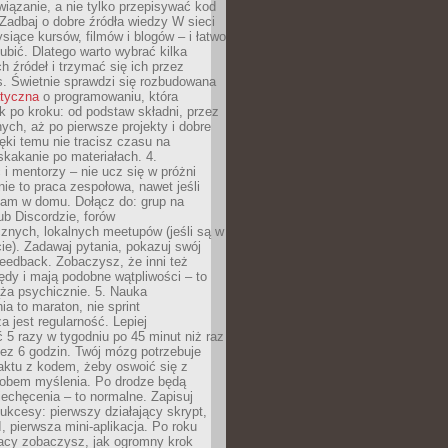
iązanie, a nie tylko przepisywać kod
 Zadbaj o dobre źródła wiedzy W sieci
ysiące kursów, filmów i blogów – i łatwo
ubić. Dlatego warto wybrać kilka
 źródeł i trzymać się ich przez
s. Świetnie sprawdzi się rozbudowana
atyczna
o programowaniu, która
k po kroku: od podstaw składni, przez
nych, aż po pierwsze projekty i dobre
ięki temu nie tracisz czasu na
kakanie po materiałach. 4.
i mentorzy – nie ucz się w próżni
e to praca zespołowa, nawet jeśli
sam w domu. Dołącz do: grup na
b Discordzie, forów
znych, lokalnych meetupów (jeśli są w
e). Zadawaj pytania, pokazuj swój
feedback. Zobaczysz, że inni też
łędy i mają podobne wątpliwości – to
ża psychicznie. 5. Nauka
a to maraton, nie sprint
a jest regularność. Lepiej
5 razy w tygodniu po 45 minut niż raz
ez 6 godzin. Twój mózg potrzebuje
aktu z kodem, żeby oswoić się z
bem myślenia. Po drodze będą
echęcenia – to normalne. Zapisuj
ukcesy: pierwszy działający skrypt,
, pierwsza mini-aplikacja. Po roku
racy zobaczysz, jak ogromny krok