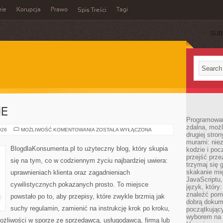
rie
Korupcja
Prawo
Tagi
Spis Treści
SUB
NE
Programowani
zdalna, możl
PRAWO
026
MOŻLIWOŚĆ KOMENTOWANIA
ZOSTAŁA WYŁĄCZONA
drugiej stro
RODZINNE
murami: nie
BlogdlaKonsumenta.pl to użyteczny blog, który skupia
kodzie i poc
przejść prze
się na tym, co w codziennym życiu najbardziej uwiera:
trzymaj się 
skakanie mię
uprawnieniach klienta oraz zagadnieniach
JavaScriptu,
cywilistycznych pokazanych prosto. To miejsce
język, który
znaleźć pom
powstało po to, aby przepisy, które zwykle brzmią jak
dobrą dokume
suchy regulamin, zamienić na instrukcję krok po kroku,
początkując
wyborem na s
ożliwości w sporze ze sprzedawcą, usługodawcą, firmą lub