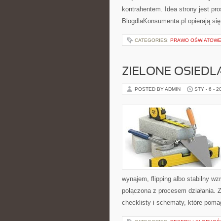
kontrahentem. Idea strony jest pr
BlogdlaKonsumenta.pl opierają się
CATEGORIES:
PRAWO OŚWIATOWE 
ZIELONE OSIEDLA
POSTED BY ADMIN
STY - 6 - 2
wynajem, flipping albo stabilny w
połączona z procesem działania. Z
checklisty i schematy, które poma