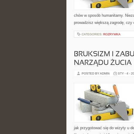
chów w sposób humanitarny. Nieza
prowadzisz większą zagrodę, czy 
CATEGORIES:
ROZRYWKA
BRUKSIZM I ZAB
NARZĄDU ŻUCIA
POSTED BY ADMIN
STY - 4 - 2
jak przygotować się do wizyty u de