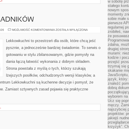
CI
w sobotę prz
stałego kont
nowym sposo
momenty zni
sobie małe s
KŁADNIKÓW
pierwsze API
regularnej p
PRZEPISY
026
MOŻLIWOŚĆ KOMENTOWANIA
ZOSTAŁA WYŁĄCZONA
zrobiłeś, na
Z
że posuwasz 
5
SKŁADNIKÓW
Programowani
Lekkowkuchni to przestrzeń dla osób, które chcą jeść
zdalna, możl
pysznie, a jednocześnie bardziej świadomie. To serwis o
drugiej stro
murami: nie
gotowaniu w stylu zbilansowanym, gdzie pomysły na
kodzie i poc
dania łączą łatwość wykonania z dobrym składem.
przejść prze
trzymaj się 
Strona powstała z myślą o tych, którzy szukają
skakanie mię
JavaScriptu,
lżejszych posiłków, odchudzonych wersji klasyków, a
język, który
entrum Lekkowkuchni są kuchenne decyzje i pomysł, że
znaleźć pom
dobrą dokume
e. Zamiast sztywnych zasad pojawia się praktyczne
początkując
wyborem na s
Ucz się popr
męczy. Zamia
L
najszybciej 
projektów: p
jakiejś nudn
przeglądarce,
krzyżyk”. Ch