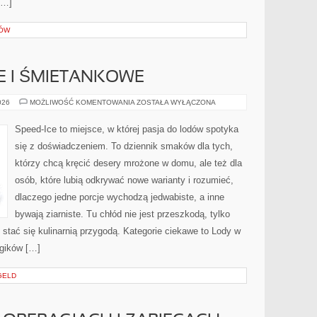
[…]
RÓW
E I ŚMIETANKOWE
LODY
026
MOŻLIWOŚĆ KOMENTOWANIA
ZOSTAŁA WYŁĄCZONA
WANILIOWE
I
ŚMIETANKOWE
Speed-Ice to miejsce, w której pasja do lodów spotyka
się z doświadczeniem. To dziennik smaków dla tych,
którzy chcą kręcić desery mrożone w domu, ale też dla
osób, które lubią odkrywać nowe warianty i rozumieć,
dlaczego jedne porcje wychodzą jedwabiste, a inne
bywają ziarniste. Tu chłód nie jest przeszkodą, tylko
tać się kulinarnią przygodą. Kategorie ciekawe to Lody w
rgików […]
GELD