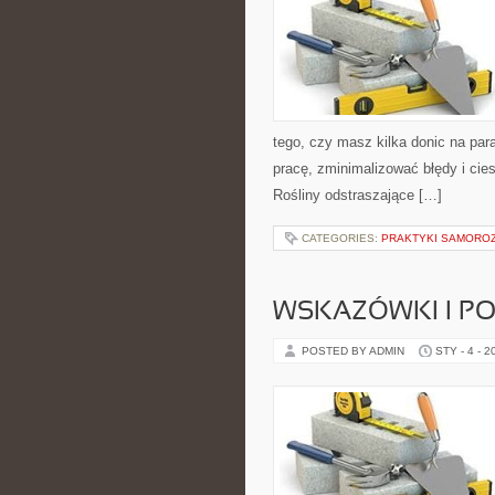
tego, czy masz kilka donic na para
pracę, zminimalizować błędy i ci
Rośliny odstraszające […]
CATEGORIES:
PRAKTYKI SAMOROZ
WSKAZÓWKI I P
POSTED BY ADMIN
STY - 4 - 2