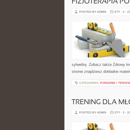
FIZJOTERAPIA P
POSTED BY ADMIN
STY - 3 - 2
sylwetkę. Zobacz także Zdrowy krę
stronie znajdziesz dokładne mater
CATEGORIES:
PORADNIE I TERAPI
TRENING DLA MŁ
POSTED BY ADMIN
STY - 3 - 2