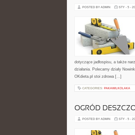
POSTED BY ADMIN
STY - 5 - 2
dotyczące jadłospisu, a także narzę
działania. Polecamy działy Nowink
OKdieta.pl stoi zdrowa […]
CATEGORIES:
PAKAWILKOLAKA
OGRÓD DESZCZO
POSTED BY ADMIN
STY - 5 - 2