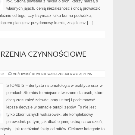
rok. Strona powstała z myślą o tych, którzy marzą o
własnych jajach, cenią niezależność i chcą prowadzić
leżnie od tego, czy trzymasz kilka kur na podwórku,
dopiero planujesz przydomowy kurnik, znajdziesz […]
URZENIA CZYNNOŚCIOWE
BRUKSIZM
026
MOŻLIWOŚĆ KOMENTOWANIA
ZOSTAŁA WYŁĄCZONA
I
ZABURZENIA
CZYNNOŚCIOWE
STOMBIS – dentysta i stomatologia w praktyce oraz w
NARZĄDU
ŻUCIA
poradach Stombis to miejsce stworzone dla osób, które
chcą zrozumieć zdrowie jamy ustnej i podejmować
lepsze decyzje w temacie terapii zębów. To nie jest
tylko zbiór luźnych wskazówek, ale kompleksowy
przewodnik po tym, jak dbać o jamę ustną na co dzień,
ntysty i jak rozróżniać fakty od mitów. Ciekawe kategorie to