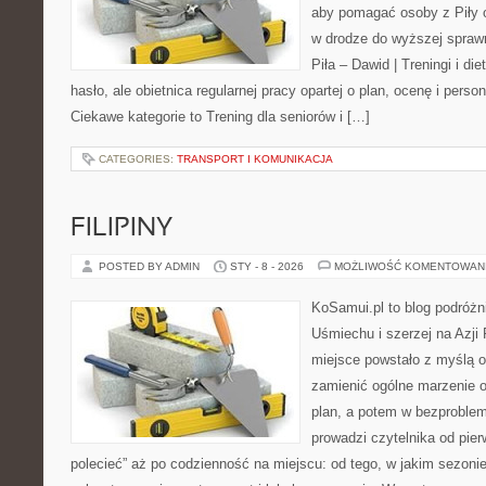
aby pomagać osoby z Piły or
w drodze do wyższej sprawn
Piła – Dawid | Treningi i die
hasło, ale obietnica regularnej pracy opartej o plan, ocenę i perso
Ciekawe kategorie to Trening dla seniorów i […]
CATEGORIES:
TRANSPORT I KOMUNIKACJA
FILIPINY
POSTED BY ADMIN
STY - 8 - 2026
MOŻLIWOŚĆ KOMENTOWAN
KoSamui.pl to blog podróżn
Uśmiechu i szerzej na Azji
miejsce powstało z myślą o
zamienić ogólne marzenie o
plan, a potem w bezproble
prowadzi czytelnika od pie
polecieć” aż po codzienność na miejscu: od tego, w jakim sezonie 