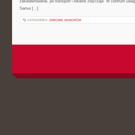
zakwaterowanie, po transport i lokalne zwyczaje. W centrum uwagi
Samui […]
CATEGORIES:
ZDROWIE SENIORÓW