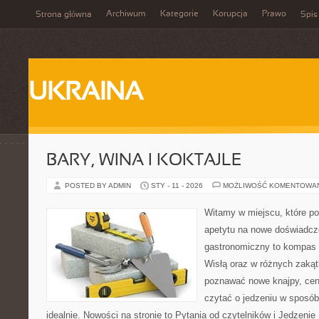
Archiwum
Kategorie
Korupcja
Prawo
Strona główna
Spis
UKRAINA
BARY, WINA I KOKTAJLE
POSTED BY ADMIN
STY - 11 - 2026
MOŻLIWOŚĆ KOMENTOWA
Witamy w miejscu, które po
apetytu na nowe doświadcze
gastronomiczny to kompas p
Wisłą oraz w różnych zakątk
poznawać nowe knajpy, cen
czytać o jedzeniu w sposób 
idealnie. Nowości na stronie to Pytania od czytelników i Jedzenie