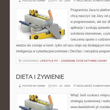
POSTED BY ADMIN
STY - 10 - 2026
MOŻLIWOŚĆ KOMENTOWA
Programista Java to platfo
chcą nauczyć się Javy od po
w programowaniu, ale też dl
aplikacje i szukają spraw
szkolenia internetowe, czyt
ćwiczenia oparte o codzien
wiedza nie zostaje w teorii, tylko od razu staje się działającym
inteligencja w cyberbezpieczeństwie i DevOps i narzędzia progr
CATEGORIES:
LIFESTYLE FIT – CODZIENNE ŻYCIE AKTYWNEJ OSOBY
DIETA I ŻYWIENIE
POSTED BY ADMIN
STY - 10 - 2026
MOŻLIWOŚĆ KOMENTOWA
Witaj! Jeśli szukasz miejsc
strategią żywieniową i real
www.dawidulinski.pl została