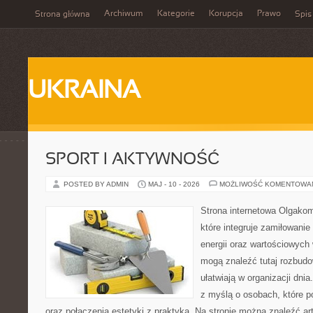
Archiwum
Kategorie
Korupcja
Prawo
Strona główna
Spis
UKRAINA
SPORT I AKTYWNOŚĆ
POSTED BY ADMIN
MAJ - 10 - 2026
MOŻLIWOŚĆ KOMENTOWA
Strona internetowa Olgakom
które integruje zamiłowanie
energii oraz wartościowyc
mogą znaleźć tutaj rozbudo
ułatwiają w organizacji dni
z myślą o osobach, które p
oraz połączenia estetyki z praktyką. Na stronie można znaleźć ar