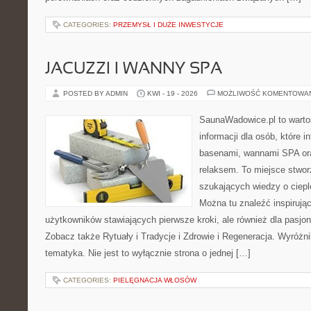
CATEGORIES:
PRZEMYSŁ I DUŻE INWESTYCJE
JACUZZI I WANNY SPA
POSTED BY ADMIN
KWI - 19 - 2026
MOŻLIWOŚĆ KOMENTOWA
SaunaWadowice.pl to wart
informacji dla osób, które i
basenami, wannami SPA or
relaksem. To miejsce stwo
szukających wiedzy o cieple
Można tu znaleźć inspirując
użytkowników stawiających pierwsze kroki, ale również dla pasj
Zobacz także Rytuały i Tradycje i Zdrowie i Regeneracja. Wyróżnik
tematyka. Nie jest to wyłącznie strona o jednej […]
CATEGORIES:
PIELĘGNACJA WŁOSÓW