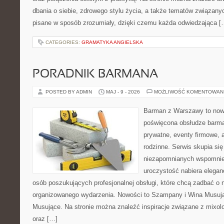
dbania o siebie, zdrowego stylu życia, a także tematów związan
pisane w sposób zrozumiały, dzięki czemu każda odwiedzająca [
CATEGORIES:
GRAMATYKA ANGIELSKA
PORADNIK BARMANA
POSTED BY ADMIN
MAJ - 9 - 2026
MOŻLIWOŚĆ KOMENTOWAN
Barman z Warszawy to nowo
poświęcona obsłudze barma
prywatne, eventy firmowe, 
rodzinne. Serwis skupia si
niezapomnianych wspomnień
uroczystość nabiera eleganc
osób poszukujących profesjonalnej obsługi, które chcą zadbać o
organizowanego wydarzenia. Nowości to Szampany i Wina Musuj
Musujące. Na stronie można znaleźć inspiracje związane z mixol
oraz […]