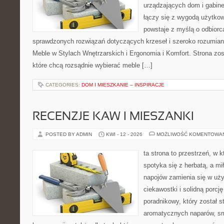
urządzających dom i gabinet
łączy się z wygodą użytkow
powstaje z myślą o odbiorc
sprawdzonych rozwiązań dotyczących krzeseł i szeroko rozumia
Meble w Stylach Wnętrzarskich i Ergonomia i Komfort. Strona zos
które chcą rozsądnie wybierać meble […]
CATEGORIES:
DOM I MIESZKANIE – INSPIRACJE
RECENZJE KAW I MIESZANKI
POSTED BY ADMIN
KWI - 12 - 2026
MOŻLIWOŚĆ KOMENTOWA
ta strona to przestrzeń, w
spotyka się z herbatą, a m
napojów zamienia się w uż
ciekawostki i solidną porcj
poradnikowy, który został s
aromatycznych naparów, s