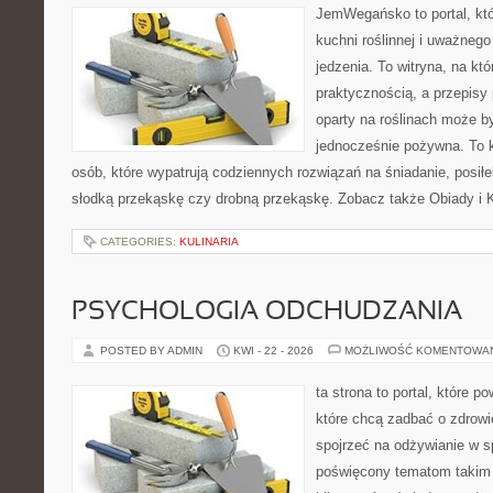
JemWegańsko to portal, któr
kuchni roślinnej i uważneg
jedzenia. To witryna, na któ
praktycznością, a przepisy 
oparty na roślinach może być
jednocześnie pożywna. To
osób, które wypatrują codziennych rozwiązań na śniadanie, posiłek
słodką przekąskę czy drobną przekąskę. Zobacz także Obiady i K
CATEGORIES:
KULINARIA
PSYCHOLOGIA ODCHUDZANIA
POSTED BY ADMIN
KWI - 22 - 2026
MOŻLIWOŚĆ KOMENTOWA
ta strona to portal, które 
które chcą zadbać o zdrowie
spojrzeć na odżywianie w s
poświęcony tematom takim 