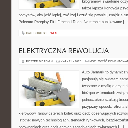
kilogramów, świadome odżyw
także lepsza kondycja psyc
pomysłów, aby jeść lepiej, żyć lżej i czuć się pewniej, znajdzie 
Polecam Przepisy Fit i Fitness i Ruch. Na stronie publikowane […
CATEGORIES:
BIZNES
ELEKTRYCZNA REWOLUCJA
POSTED BY ADMIN
KWI - 21 - 2026
MOŻLIWOŚĆ KOMENTOWA
Auto Jarmark to dynamiczna
pasjonują się światem sam
tworzone z myślą o czyteln
bieżąco w tematach związa
jednocześnie szukają treśc
przyjazny sposób. Strona sk
kierowców, fanów czterech kółek oraz osób obserwujących rozwój
istotne: nowych technologiach, trendach rynkowych, bezpieczeństw
porównaniach oraz codziennych zagadnieniach związanych […]