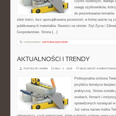
czymś osobistym, dlatego 
uwagę użytkowników, którzy
do prezentowania tematów. 
zbiór treści, lecz uporządkowana przestrzeń, w której ważne są z
publikowanych materiałów. Nowości na stronie: Styl Życia i Zdrowi
Gospodarstwie. Strona […]
CATEGORIES:
HISTORIA BIŻUTERII
AKTUALNOŚCI I TRENDY
POSTED BY ADMIN
MAJ - 2 - 2026
MOŻLIWOŚĆ KOMENTOWAN
Profesjonalna ochrona Twier
przybliża tematyce bezpie
praktyczny. Strona została
osobach, firmach i instytuc
sprawdzonych rozwiązań w 
Już sama nazwa marka Twie
odpornością, czyli wartościami, które w branży ochrony mają sz