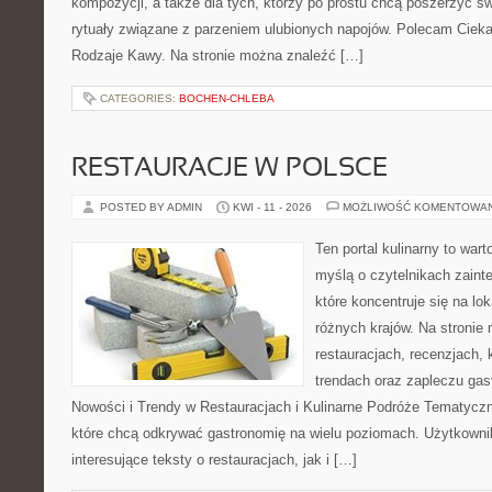
kompozycji, a także dla tych, którzy po prostu chcą poszerzyć s
rytuały związane z parzeniem ulubionych napojów. Polecam Ciekaw
Rodzaje Kawy. Na stronie można znaleźć […]
CATEGORIES:
BOCHEN-CHLEBA
RESTAURACJE W POLSCE
POSTED BY ADMIN
KWI - 11 - 2026
MOŻLIWOŚĆ KOMENTOWA
Ten portal kulinarny to war
myślą o czytelnikach zaint
które koncentruje się na l
różnych krajów. Na stronie 
restauracjach, recenzjach, 
trendach oraz zapleczu gas
Nowości i Trendy w Restauracjach i Kulinarne Podróże Tematyczn
które chcą odkrywać gastronomię na wielu poziomach. Użytkowni
interesujące teksty o restauracjach, jak i […]