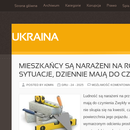
Archiwum
Kategorie
Korupcja
Prawo
Strona główna
Spis
UKRAINA
MIESZKAŃCY SĄ NARAŻENI NA 
SYTUACJE, DZIENNIE MAJĄ DO C
POSTED BY ADMIN
GRU - 24 - 2025
MOŻLIWOŚĆ KOMENTOWA
Ludność są narażeni na prz
mają do czynienia Zwykły 
nie skupia się na kwestii, 
powierzchnia jego pojazdu.
wymarzonym odcieniu prosto