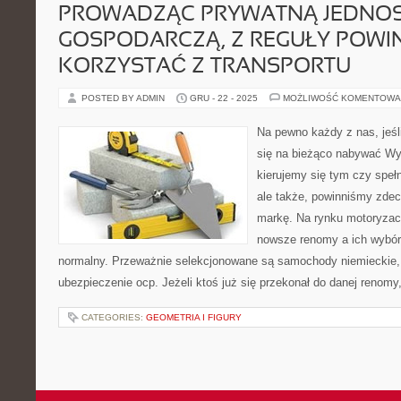
PROWADZĄC PRYWATNĄ JEDNO
GOSPODARCZĄ, Z REGUŁY POWI
KORZYSTAĆ Z TRANSPORTU
POSTED BY ADMIN
GRU - 22 - 2025
MOŻLIWOŚĆ KOMENTOWA
Na pewno każdy z nas, jeśl
się na bieżąco nabywać Wyb
kierujemy się tym czy speł
ale także, powinniśmy zde
markę. Na rynku motoryzac
nowsze renomy a ich wybór 
normalny. Przeważnie selekcjonowane są samochody niemieckie, 
ubezpieczenie ocp. Jeżeli ktoś już się przekonał do danej renomy
CATEGORIES:
GEOMETRIA I FIGURY