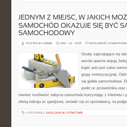
JEDNYM Z MIEJSC, W JAKICH MO
SAMOCHÓD OKAZUJE SIĘ BYĆ S
SAMOCHODOWY
POSTED BY ADMIN
GRU - 22 - 2025
MOŻLIWOŚĆ KOMENTOWA
Osoby zaprzątające się ra
wozów uparcie wojują Jedny
kupić auto jest salon samo
grupy motoryzacyjnej. Od
się giełda samochodowa. Da
punkt oc przewoźnika oraz z
również możliwość nabycia samochodu korzystając z Internetu i p
ofertą rodzaju oc spedytora, umówić się ze sprzedawcą, na podjęc
CATEGORIES:
EKOLOGIA W LOTNICTWIE