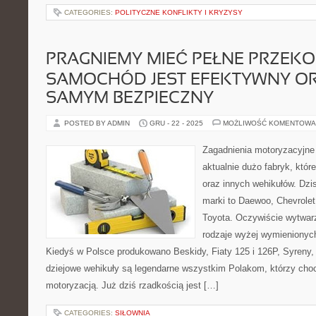
CATEGORIES:
POLITYCZNE KONFLIKTY I KRYZYSY
PRAGNIEMY MIEĆ PEŁNE PRZEKO
SAMOCHÓD JEST EFEKTYWNY O
SAMYM BEZPIECZNY
POSTED BY ADMIN
GRU - 22 - 2025
MOŻLIWOŚĆ KOMENTOWA
Zagadnienia motoryzacyjne
aktualnie dużo fabryk, któr
oraz innych wehikułów. Dzi
marki to Daewoo, Chevrolet,
Toyota. Oczywiście wytwarz
rodzaje wyżej wymieniony
Kiedyś w Polsce produkowano Beskidy, Fiaty 125 i 126P, Syreny,
dziejowe wehikuły są legendarne wszystkim Polakom, którzy choci
motoryzacją. Już dziś rzadkością jest […]
CATEGORIES:
SIŁOWNIA