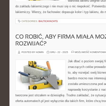
warstwa lakieru ulegnie us
do zakładu lakierniczego i nie musi się o nic niepokoić. Potwierdza
lakierniczy. Wierzy, że fachowiec dopasuje kolor i typ lakieru, do 
CATEGORIES:
BALTICAYACHTS
CO ROBIĆ, ABY FIRMA MIAŁA MO
ROZWIJAĆ?
POSTED BY ADMIN
GRU - 22 - 2025
MOŻLIWOŚĆ KOMENTOWA
Jak dbać o poziom swojej f
znaczących celów prowadzen
to, aby rozwijać swój bizne
bardzo mocno nas interesuj
została umieszczona pod a
naprawdę korzystanie z narz
tworzone jest strzałem w dziesiątkę. Trudno zakładać, że sytuac
oferta automatech.pl jest wyłącznie dla takich firm, które chcą t