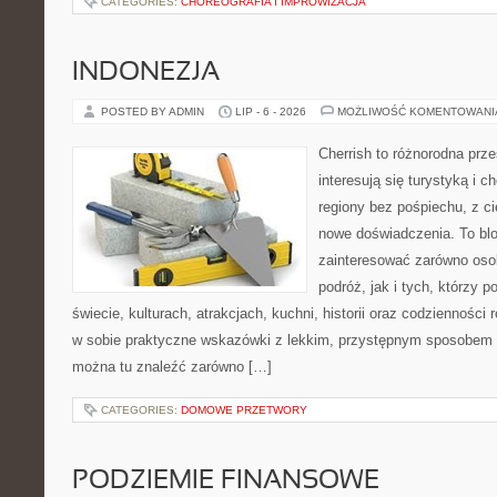
CATEGORIES:
CHOREOGRAFIA I IMPROWIZACJA
INDONEZJA
POSTED BY ADMIN
LIP - 6 - 2026
MOŻLIWOŚĆ KOMENTOWAN
Cherrish to różnorodna prze
interesują się turystyką i
regiony bez pośpiechu, z ci
nowe doświadczenia. To blo
zainteresować zarówno oso
podróż, jak i tych, którzy p
świecie, kulturach, atrakcjach, kuchni, historii oraz codzienności
w sobie praktyczne wskazówki z lekkim, przystępnym sposobem 
można tu znaleźć zarówno […]
CATEGORIES:
DOMOWE PRZETWORY
PODZIEMIE FINANSOWE