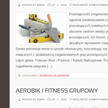
POSTED BY ADMIN
LIP - 5 - 2026
MOŻLIWOŚĆ KOMENTOWAN
Przestępczość zorganizowan
ogromne zainteresowanie za
poszukujących rzetelnych i
obszerne centrum wiedzy 
przestępczym, ich historii, 
aktualnym wyzwaniom zwi
Serwis prezentuje temat w sposób informacyjny, koncentrując się
związanych z działalnością zorganizowanych grup przestępczych 
całym globie. Polecam Broń i Przemoc i Kartele Narkotykowe. Por
zagadnienia związane […]
CATEGORIES:
SEGREGACJA ODPADÓW
AEROBIK I FITNESS GRUPOWY
POSTED BY ADMIN
LIP - 4 - 2026
MOŻLIWOŚĆ KOMENTOWAN