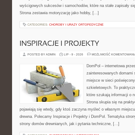
wyścigowych sukcesów i samochodów, które na stałe zapisały si
Strona zestawia motoryzację jako hobby, […]
CATEGORIES:
CHOROBY I URAZY ORTOPEDYCZNE
INSPIRACJE I PROJEKTY
POSTED BY ADMIN
LIP - 9 - 2026
MOŻLIWOŚĆ KOMENTOWAN
DomPol – internetowa przes
zainteresowanych domami 
miejsce w sieci poświęcon
szkieletowych. To praktycz
które szukają informacji o
Strona skupia się na prakt
pojawiają się wtedy, gdy ktoś zaczyna myśleć o własnym miejsc
drewna. Polecamy Inspiracje i Projekty i DomPol. Tematyka str
strony domów drewnianych, jak i pytania techniczne, […]