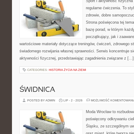
Sport i aktywność fizyczna 
regularne ćwiczenia. To sty
zdrowie, dobre samopoczuci
Strona poświęcona tej tem
bazę porad, w którym każdy
początkujący, jak i zaawa
wartościowe materiały dotyczące treningów, ćwiczeń, zdrowego st
świadomego rozwijania własnej sprawności. Serwis koncentruje s
aktywności fizycznej, przedstawiając zagadnienia związane z […]
CATEGORIES:
HISTORIA ŻYCIA NA ZIEMI
ŚWIDNICA
POSTED BY ADMIN
LIP - 2 - 2026
MOŻLIWOŚĆ KOMENTOWAN
Moda Wrocław to rozbudowa
poświęcony odkrywaniu ci
Śląsku, ze szczególnym uw
oraz miast, które tworzą n