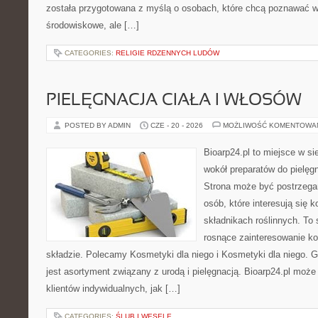
została przygotowana z myślą o osobach, które chcą poznawać 
środowiskowe, ale […]
CATEGORIES:
RELIGIE RDZENNYCH LUDÓW
PIELĘGNACJA CIAŁA I WŁOSÓW
POSTED BY ADMIN
CZE - 20 - 2026
MOŻLIWOŚĆ KOMENTOWA
Bioarp24.pl to miejsce w sie
wokół preparatów do pielęgna
Strona może być postrzegan
osób, które interesują się
składnikach roślinnych. To 
rosnące zainteresowanie k
składzie. Polecamy Kosmetyki dla niego i Kosmetyki dla niego.
jest asortyment związany z urodą i pielęgnacją. Bioarp24.pl moż
klientów indywidualnych, jak […]
CATEGORIES:
ŚLUB I WESELE