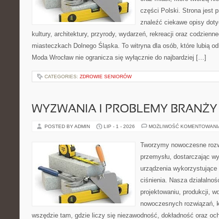
części Polski. Strona jest
znaleźć ciekawe opisy dotyc
kultury, architektury, przyrody, wydarzeń, rekreacji oraz codzienn
miasteczkach Dolnego Śląska. To witryna dla osób, które lubią odk
Moda Wrocław nie ogranicza się wyłącznie do najbardziej […]
CATEGORIES:
ZDROWIE SENIORÓW
WYZWANIA I PROBLEMY BRANŻY
POSTED BY ADMIN
LIP - 1 - 2026
MOŻLIWOŚĆ KOMENTOWAN
Tworzymy nowoczesne rozw
przemysłu, dostarczając wy
urządzenia wykorzystujące
ciśnienia. Nasza działalnoś
projektowaniu, produkcji, w
nowoczesnych rozwiązań, k
wszędzie tam, gdzie liczy się niezawodność, dokładność oraz o