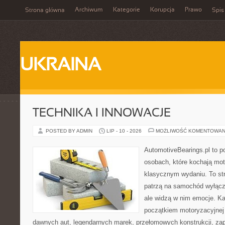
Archiwum
Kategorie
Korupcja
Prawo
Strona główna
Spis
UKRAINA
TECHNIKA I INNOWACJE
POSTED BY ADMIN
LIP - 10 - 2026
MOŻLIWOŚĆ KOMENTOWAN
AutomotiveBearings.pl to p
osobach, które kochają moto
klasycznym wydaniu. To stro
patrzą na samochód wyłączn
ale widzą w nim emocje. Ka
początkiem motoryzacyjnej
dawnych aut, legendarnych marek, przełomowych konstrukcji, za