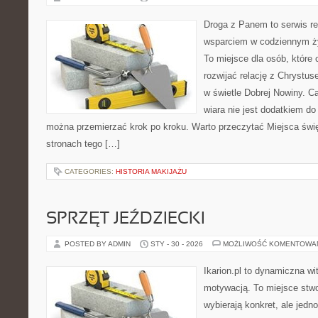
Droga z Panem to serwis rel
wsparciem w codziennym ży
To miejsce dla osób, które 
rozwijać relację z Chrystu
w świetle Dobrej Nowiny. Ca
wiara nie jest dodatkiem do 
można przemierzać krok po kroku. Warto przeczytać Miejsca święt
stronach tego […]
CATEGORIES:
HISTORIA MAKIJAŻU
SPRZĘT JEŹDZIECKI
POSTED BY ADMIN
STY - 30 - 2026
MOŻLIWOŚĆ KOMENTOWA
Ikarion.pl to dynamiczna wi
motywacją. To miejsce stwo
wybierają konkret, ale jed