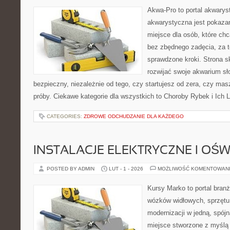
Akwa-Pro to portal akwarys
akwarystyczna jest pokazan
miejsce dla osób, które ch
bez zbędnego zadęcia, za t
sprawdzone kroki. Strona s
rozwijać swoje akwarium s
bezpieczny, niezależnie od tego, czy startujesz od zera, czy mas
próby. Ciekawe kategorie dla wszystkich to Choroby Rybek i Ich 
CATEGORIES:
ZDROWE ODCHUDZANIE DLA KAŻDEGO
INSTALACJE ELEKTRYCZNE I OŚW
POSTED BY ADMIN
LUT - 1 - 2026
MOŻLIWOŚĆ KOMENTOWAN
Kursy Marko to portal branż
wózków widłowych, sprzętu
modernizacji w jedną, spójn
miejsce stworzone z myślą 