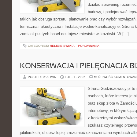
działać sprawniej, rozumieć
budowy, i podejmować leps
takich jak obsługa sprzętu, planowanie prac czy wybór rozwiązań
termiczna i akustyczna i Instalacje wodno-kanalizacyjne. Strona k
zamiast pustych haseł dostajesz mięsiste wskazówki. W […]
CATEGORIES:
RELIGIE ŚWIATA – PORÓWNANIA
KONSERWACJA I PIELĘGNACJA BI
POSTED BY ADMIN
LUT - 1 - 2026
MOŻLIWOŚĆ KOMENTOWAN
Strona Godziszewscy.pl to 
osobach, które interesuje bi
oraz skup złota w Zamościu 
internetowy, w którym łącz
z konkretnymi wskazówkam
szukasz czytelnego przewo
jubilerskich, chcesz lepiej zrozumieć oznaczenia na wyrobach al