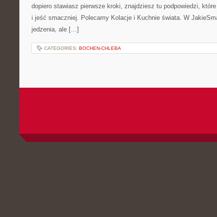
dopiero stawiasz pierwsze kroki, znajdziesz tu podpowiedzi, któ
i jeść smaczniej. Polecamy Kolacje i Kuchnie świata. W JakieSma
jedzenia, ale […]
CATEGORIES:
BOCHEN-CHLEBA