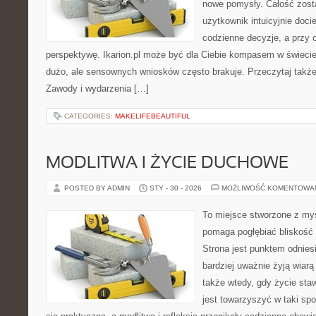
nowe pomysły. Całość zost
użytkownik intuicyjnie docie
codzienne decyzje, a przy 
perspektywę. Ikarion.pl może być dla Ciebie kompasem w świecie,
dużo, ale sensownych wniosków często brakuje. Przeczytaj także 
Zawody i wydarzenia […]
CATEGORIES:
MAKELIFEBEAUTIFUL
MODLITWA I ŻYCIE DUCHOWE
POSTED BY ADMIN
STY - 30 - 2026
MOŻLIWOŚĆ KOMENTOWA
To miejsce stworzone z myś
pomaga pogłębiać bliskość
Strona jest punktem odniesi
bardziej uważnie żyją wiarą 
także wtedy, gdy życie staw
jest towarzyszyć w taki sp