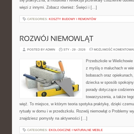
się praktyczna, a modlitwa i refleksja przenikały codzienne obowi
więzi z innymi. Zobacz również: Święci i […]
CATEGORIES:
KOSZTY BUDOWY I REMONTÓW
ROZWÓJ NIEMOWLĄT
POSTED BY ADMIN
STY - 29 - 2026
MOŻLIWOŚĆ KOMENTOWA
Przedszkole w Wielichowie t
z myślą o maluchach w wie
bobasach oraz opiekunach, 
dziecka w sposób spokojny
porady dotyczące codzienn
towarzyszenia, a także teg
więź. To miejsce, w którym teoria spotyka praktykę, dzięki czem
rytuały w domu i w przedszkolu. Rozwój niemowląt o Problemy w
znajdziesz pomysły na aktywności […]
CATEGORIES:
EKOLOGICZNE I NATURALNE MEBLE