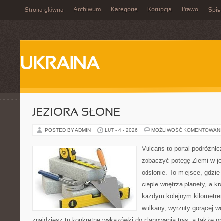
Archiwum
Kategorie
Korupcja
Prawo
Strona główna
Spis
UKRAINA
JEZIORA SŁONE
POSTED BY ADMIN
LUT - 4 - 2026
MOŻLIWOŚĆ KOMENTOWAN
Vulcans to portal podróżnic
zobaczyć potęgę Ziemi w jej
odsłonie. To miejsce, gdzie 
cieple wnętrza planety, a kr
każdym kolejnym kilometrem
wulkany, wyrzuty gorącej 
znajdziesz tu konkretne wskazówki do planowania tras, a także 