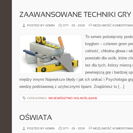
ZAAWANSOWANE TECHNIKI GRY
POSTED BY ADMIN
STY - 29 - 2026
MOŻLIWOŚĆ KOMENTOWA
To serwis poświęcony poolo
kręglom – czterem grom prec
celność, chłodna głowa i w
powstało dla osób, które ch
też dla tych, którzy mierzą 
pewniejszą grę i bardziej s
między innymi Największe błędy i jak ich unikać i Psychologia gry
wiedzę podstawową z użytecznymi tipami. Znajdziesz tu […]
CATEGORIES:
WOJEWÓDZTWO DOLNOŚLĄSKIE
OŚWIATA
POSTED BY ADMIN
STY - 29 - 2026
MOŻLIWOŚĆ KOMENTOWA