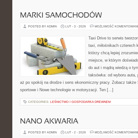
MARKI SAMOCHODÓW
POSTED BY ADMIN
LUT - 3 - 2026
MOŻLIWOŚĆ KOMENTOWAN
Taxi Drive to serwis tworz
taxi, miłośnikach czterech 
którzy chcą lepiej zrozumie
miejsce, w którym doświadc
do aut i mądrą wiedzą o ty
taksówka: od wyboru auta, 
aż po spokój na drodze i sens ekonomiczny pracy. Zobacz takż
sportowe i Nowe technologie w motoryzacji. Ten […]
CATEGORIES:
LEŚNICTWO I GOSPODARKA DREWNEM
NANO AKWARIA
POSTED BY ADMIN
LUT - 2 - 2026
MOŻLIWOŚĆ KOMENTOWAN