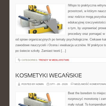
IWspo to praktyczna witryn
przestrzeń, w którym nauczy
oraz rodzice mogą pozyskać
edukacyjnej rzeczywistości
o tym, by usprawniać prow
procedury oraz pomagać w 
od spraw organizacyjnych po tematy psychologiczne. Ciekawe kat
zawodowe nauczycieli i Ocena i ewaluacja uczniów. W praktyce ta
po świecie szkoły. Zamiast teorii […]
CATEGORIES:
TRENDY W MEBLARSTWIE
KOSMETYKI WEGAŃSKIE
POSTED BY ADMIN
STY - 28 - 2026
MOŻLIWOŚĆ KOMENTOWA
Beat the boredom to miejsc
rozproszyć monotonię i zam
mały rytuał. To kompendium