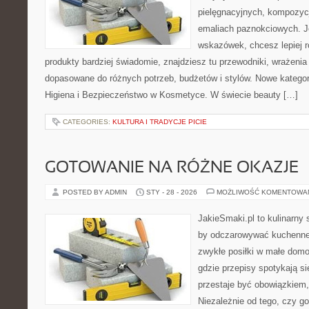
pielęgnacyjnych, kompozyc
emaliach paznokciowych. J
wskazówek, chcesz lepiej r
produkty bardziej świadomie, znajdziesz tu przewodniki, wrażenia
dopasowane do różnych potrzeb, budżetów i stylów. Nowe kategor
Higiena i Bezpieczeństwo w Kosmetyce. W świecie beauty […]
CATEGORIES:
KULTURA I TRADYCJE PICIE
GOTOWANIE NA RÓŻNE OKAZJE
POSTED BY ADMIN
STY - 28 - 2026
MOŻLIWOŚĆ KOMENTOWA
JakieSmaki.pl to kulinarny s
by odczarowywać kuchenne
zwykłe posiłki w małe domo
gdzie przepisy spotykają si
przestaje być obowiązkiem,
Niezależnie od tego, czy go