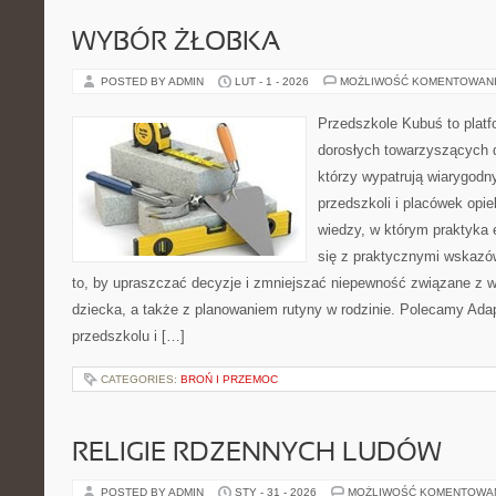
WYBÓR ŻŁOBKA
POSTED BY ADMIN
LUT - 1 - 2026
MOŻLIWOŚĆ KOMENTOWAN
Przedszkole Kubuś to plat
dorosłych towarzyszących 
którzy wypatrują wiarygodn
przedszkoli i placówek opie
wiedzy, w którym praktyka 
się z praktycznymi wskazó
to, by upraszczać decyzje i zmniejszać niepewność związane z 
dziecka, a także z planowaniem rutyny w rodzinie. Polecamy Adap
przedszkolu i […]
CATEGORIES:
BROŃ I PRZEMOC
RELIGIE RDZENNYCH LUDÓW
POSTED BY ADMIN
STY - 31 - 2026
MOŻLIWOŚĆ KOMENTOWA