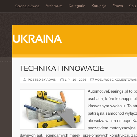
Archiwum
Kategorie
Korupcja
Prawo
Strona główna
Spis
UKRAINA
TECHNIKA I INNOWACJE
POSTED BY ADMIN
LIP - 10 - 2026
MOŻLIWOŚĆ KOMENTOWAN
AutomotiveBearings.pl to p
osobach, które kochają moto
klasycznym wydaniu. To stro
patrzą na samochód wyłączn
ale widzą w nim emocje. Ka
początkiem motoryzacyjnej
dawnych aut, legendarnych marek, przełomowych konstrukcji, za