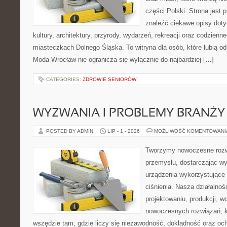
części Polski. Strona jest
znaleźć ciekawe opisy dotyc
kultury, architektury, przyrody, wydarzeń, rekreacji oraz codzienn
miasteczkach Dolnego Śląska. To witryna dla osób, które lubią odk
Moda Wrocław nie ogranicza się wyłącznie do najbardziej […]
CATEGORIES:
ZDROWIE SENIORÓW
WYZWANIA I PROBLEMY BRANŻY
POSTED BY ADMIN
LIP - 1 - 2026
MOŻLIWOŚĆ KOMENTOWAN
Tworzymy nowoczesne rozw
przemysłu, dostarczając wy
urządzenia wykorzystujące
ciśnienia. Nasza działalnoś
projektowaniu, produkcji, w
nowoczesnych rozwiązań, k
wszędzie tam, gdzie liczy się niezawodność, dokładność oraz o