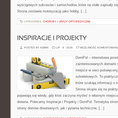
wyścigowych sukcesów i samochodów, które na stałe zapisały si
Strona zestawia motoryzację jako hobby, […]
CATEGORIES:
CHOROBY I URAZY ORTOPEDYCZNE
INSPIRACJE I PROJEKTY
POSTED BY ADMIN
LIP - 9 - 2026
MOŻLIWOŚĆ KOMENTOWAN
DomPol – internetowa przes
zainteresowanych domami 
miejsce w sieci poświęcon
szkieletowych. To praktycz
które szukają informacji o
Strona skupia się na prakt
pojawiają się wtedy, gdy ktoś zaczyna myśleć o własnym miejsc
drewna. Polecamy Inspiracje i Projekty i DomPol. Tematyka str
strony domów drewnianych, jak i pytania techniczne, […]