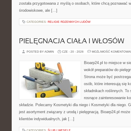
została przygotowana z myślą o osobach, które chcą poznawać 
środowiskowe, ale […]
CATEGORIES:
RELIGIE RDZENNYCH LUDÓW
PIELĘGNACJA CIAŁA I WŁOSÓW
POSTED BY ADMIN
CZE - 20 - 2026
MOŻLIWOŚĆ KOMENTOWA
Bioarp24.pl to miejsce w sie
wokół preparatów do pielęgna
Strona może być postrzegan
osób, które interesują się
składnikach roślinnych. To 
rosnące zainteresowanie k
składzie. Polecamy Kosmetyki dla niego i Kosmetyki dla niego.
jest asortyment związany z urodą i pielęgnacją. Bioarp24.pl moż
klientów indywidualnych, jak […]
CATEGORIES:
ŚLUB I WESELE