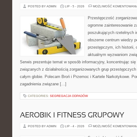
POSTED BY ADMIN
LIP - 5 - 2026
MOŻLIWOŚĆ KOMENTOWAN
Przestępczość zorganizowan
ogromne zainteresowanie za
poszukujących rzetelnych i
obszerne centrum wiedzy 
przestępczym, ich historii, 
aktualnym wyzwaniom zwi
Serwis prezentuje temat w sposób informacyjny, koncentrując się
związanych z działalnością zorganizowanych grup przestępczych 
całym globie. Polecam Broń i Przemoc i Kartele Narkotykowe. Por
zagadnienia związane […]
CATEGORIES:
SEGREGACJA ODPADÓW
AEROBIK I FITNESS GRUPOWY
POSTED BY ADMIN
LIP - 4 - 2026
MOŻLIWOŚĆ KOMENTOWAN