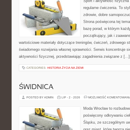
Sport i aktywność fizyczna 
regularne ćwiczenia. To sty
zdrowie, dobre samopoczuci
Strona poświęcona tej tem
bazę porad, w którym każdy
początkujący, jak i zaawa
wartościowe materiały dotyczące treningów, ćwiczeń, zdrowego st
świadomego rozwijania własnej sprawności. Serwis koncentruje s
aktywności fizycznej, przedstawiając zagadnienia związane z […]
CATEGORIES:
HISTORIA ŻYCIA NA ZIEMI
ŚWIDNICA
POSTED BY ADMIN
LIP - 2 - 2026
MOŻLIWOŚĆ KOMENTOWAN
Moda Wrocław to rozbudowa
poświęcony odkrywaniu ci
Śląsku, ze szczególnym uw
oraz miast, które tworzą n