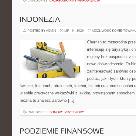
CATEGORIES:
CHOREOGRAFIA I IMPROWIZACJA
INDONEZJA
POSTED BY ADMIN
LIP - 6 - 2026
MOŻLIWOŚĆ KOMENTOWAN
Cherrish to różnorodna prze
interesują się turystyką i
regiony bez pośpiechu, z ci
nowe doświadczenia. To blo
zainteresować zarówno oso
podróż, jak i tych, którzy p
świecie, kulturach, atrakcjach, kuchni, historii oraz codzienności
w sobie praktyczne wskazówki z lekkim, przystępnym sposobem 
można tu znaleźć zarówno […]
CATEGORIES:
DOMOWE PRZETWORY
PODZIEMIE FINANSOWE