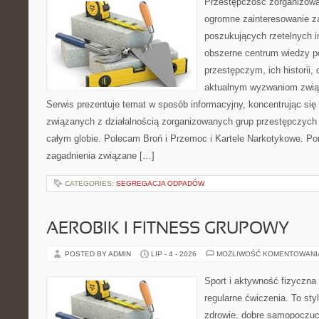
Przestępczość zorganizowan
ogromne zainteresowanie za
poszukujących rzetelnych i
obszerne centrum wiedzy 
przestępczym, ich historii, 
aktualnym wyzwaniom zwi
Serwis prezentuje temat w sposób informacyjny, koncentrując się
związanych z działalnością zorganizowanych grup przestępczych 
całym globie. Polecam Broń i Przemoc i Kartele Narkotykowe. Por
zagadnienia związane […]
CATEGORIES:
SEGREGACJA ODPADÓW
AEROBIK I FITNESS GRUPOWY
POSTED BY ADMIN
LIP - 4 - 2026
MOŻLIWOŚĆ KOMENTOWAN
Sport i aktywność fizyczna 
regularne ćwiczenia. To sty
zdrowie, dobre samopoczuci