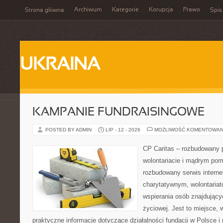
Archiwum
Kategorie
Korupcja
Prawo
Strona główna
Spis
UKRAINA
KAMPANIE FUNDRAISINGOWE
POSTED BY ADMIN
LIP - 12 - 2026
MOŻLIWOŚĆ KOMENTOWAN
CP Caritas – rozbudowany p
wolontariacie i mądrym pom
rozbudowany serwis intern
charytatywnym, wolontaria
wspierania osób znajdującyc
życiowej. Jest to miejsce,
praktyczne informacje dotyczące działalności fundacji w Polsce i