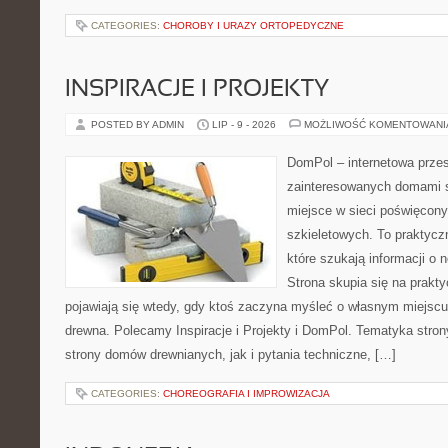
CATEGORIES:
CHOROBY I URAZY ORTOPEDYCZNE
INSPIRACJE I PROJEKTY
POSTED BY ADMIN
LIP - 9 - 2026
MOŻLIWOŚĆ KOMENTOWAN
DomPol – internetowa przes
zainteresowanych domami 
miejsce w sieci poświęcon
szkieletowych. To praktycz
które szukają informacji o
Strona skupia się na prakt
pojawiają się wtedy, gdy ktoś zaczyna myśleć o własnym miejsc
drewna. Polecamy Inspiracje i Projekty i DomPol. Tematyka str
strony domów drewnianych, jak i pytania techniczne, […]
CATEGORIES:
CHOREOGRAFIA I IMPROWIZACJA