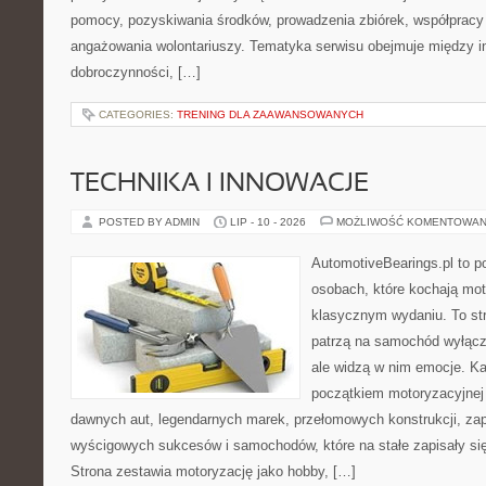
pomocy, pozyskiwania środków, prowadzenia zbiórek, współpracy
angażowania wolontariuszy. Tematyka serwisu obejmuje między in
dobroczynności, […]
CATEGORIES:
TRENING DLA ZAAWANSOWANYCH
TECHNIKA I INNOWACJE
POSTED BY ADMIN
LIP - 10 - 2026
MOŻLIWOŚĆ KOMENTOWAN
AutomotiveBearings.pl to p
osobach, które kochają moto
klasycznym wydaniu. To stro
patrzą na samochód wyłączn
ale widzą w nim emocje. Ka
początkiem motoryzacyjnej
dawnych aut, legendarnych marek, przełomowych konstrukcji, za
wyścigowych sukcesów i samochodów, które na stałe zapisały si
Strona zestawia motoryzację jako hobby, […]