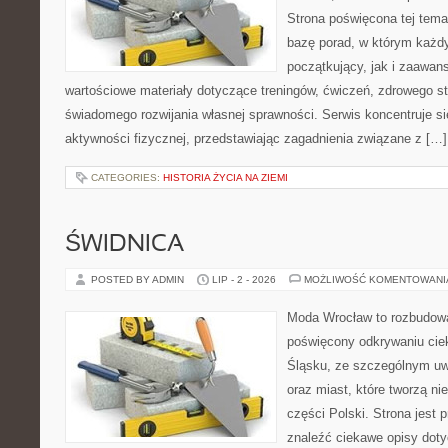
Strona poświęcona tej tem
bazę porad, w którym każdy
początkujący, jak i zaawa
wartościowe materiały dotyczące treningów, ćwiczeń, zdrowego st
świadomego rozwijania własnej sprawności. Serwis koncentruje s
aktywności fizycznej, przedstawiając zagadnienia związane z […]
CATEGORIES:
HISTORIA ŻYCIA NA ZIEMI
ŚWIDNICA
POSTED BY ADMIN
LIP - 2 - 2026
MOŻLIWOŚĆ KOMENTOWAN
Moda Wrocław to rozbudowa
poświęcony odkrywaniu ci
Śląsku, ze szczególnym uw
oraz miast, które tworzą n
części Polski. Strona jest
znaleźć ciekawe opisy dotyc