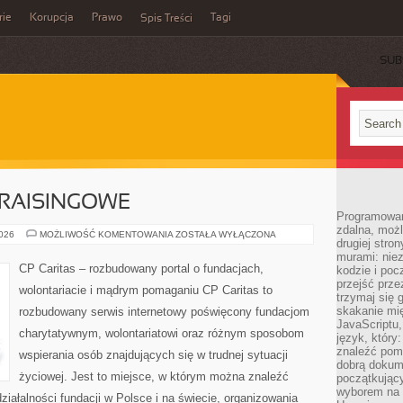
rie
Korupcja
Prawo
Tagi
Spis Treści
SUB
RAISINGOWE
Programowani
zdalna, możl
KAMPANIE
2026
MOŻLIWOŚĆ KOMENTOWANIA
ZOSTAŁA WYŁĄCZONA
drugiej stro
FUNDRAISINGOWE
murami: nie
CP Caritas – rozbudowany portal o fundacjach,
kodzie i poc
przejść prze
wolontariacie i mądrym pomaganiu CP Caritas to
trzymaj się 
skakanie mię
rozbudowany serwis internetowy poświęcony fundacjom
JavaScriptu,
charytatywnym, wolontariatowi oraz różnym sposobom
język, który
znaleźć pom
wspierania osób znajdujących się w trudnej sytuacji
dobrą dokume
życiowej. Jest to miejsce, w którym można znaleźć
początkując
wyborem na s
iałalności fundacji w Polsce i na świecie, organizowania