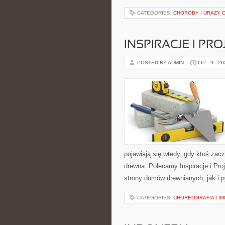
CATEGORIES:
CHOROBY I URAZY
INSPIRACJE I PR
POSTED BY ADMIN
LIP - 9 - 2
pojawiają się wtedy, gdy ktoś za
drewna. Polecamy Inspiracje i Pr
strony domów drewnianych, jak i p
CATEGORIES:
CHOREOGRAFIA I I