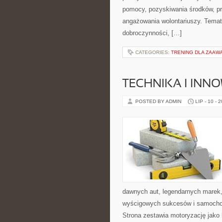
pomocy, pozyskiwania środków, pr
angażowania wolontariuszy. Temat
dobroczynności, […]
CATEGORIES:
TRENING DLA ZAA
TECHNIKA I INN
POSTED BY ADMIN
LIP - 10 - 
dawnych aut, legendarnych marek,
wyścigowych sukcesów i samochodó
Strona zestawia motoryzację jako