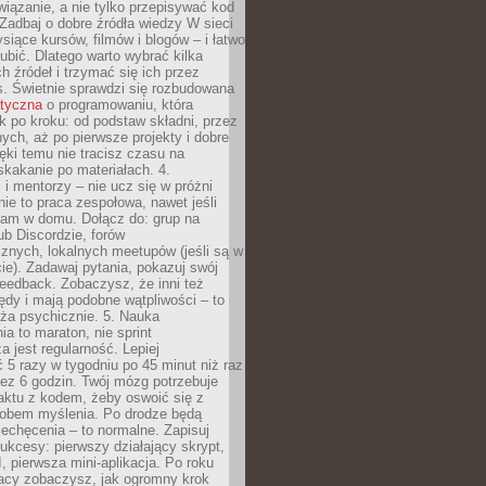
iązanie, a nie tylko przepisywać kod
 Zadbaj o dobre źródła wiedzy W sieci
ysiące kursów, filmów i blogów – i łatwo
ubić. Dlatego warto wybrać kilka
 źródeł i trzymać się ich przez
s. Świetnie sprawdzi się rozbudowana
atyczna
o programowaniu, która
k po kroku: od podstaw składni, przez
nych, aż po pierwsze projekty i dobre
ięki temu nie tracisz czasu na
kakanie po materiałach. 4.
i mentorzy – nie ucz się w próżni
e to praca zespołowa, nawet jeśli
sam w domu. Dołącz do: grup na
b Discordzie, forów
znych, lokalnych meetupów (jeśli są w
e). Zadawaj pytania, pokazuj swój
feedback. Zobaczysz, że inni też
łędy i mają podobne wątpliwości – to
ża psychicznie. 5. Nauka
a to maraton, nie sprint
a jest regularność. Lepiej
5 razy w tygodniu po 45 minut niż raz
ez 6 godzin. Twój mózg potrzebuje
aktu z kodem, żeby oswoić się z
bem myślenia. Po drodze będą
echęcenia – to normalne. Zapisuj
ukcesy: pierwszy działający skrypt,
, pierwsza mini-aplikacja. Po roku
racy zobaczysz, jak ogromny krok