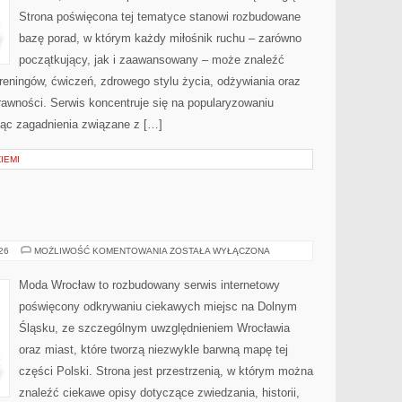
Strona poświęcona tej tematyce stanowi rozbudowane
bazę porad, w którym każdy miłośnik ruchu – zarówno
początkujący, jak i zaawansowany – może znaleźć
reningów, ćwiczeń, zdrowego stylu życia, odżywiania oraz
rawności. Serwis koncentruje się na popularyzowaniu
jąc zagadnienia związane z […]
ZIEMI
ŚWIDNICA
026
MOŻLIWOŚĆ KOMENTOWANIA
ZOSTAŁA WYŁĄCZONA
Moda Wrocław to rozbudowany serwis internetowy
poświęcony odkrywaniu ciekawych miejsc na Dolnym
Śląsku, ze szczególnym uwzględnieniem Wrocławia
oraz miast, które tworzą niezwykle barwną mapę tej
części Polski. Strona jest przestrzenią, w którym można
znaleźć ciekawe opisy dotyczące zwiedzania, historii,