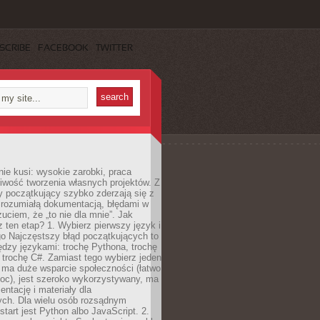
SCRIBE
FACEBOOK
TWITTER
e kusi: wysokie zarobki, praca
iwość tworzenia własnych projektów. Z
ny początkujący szybko zderzają się z
zrozumiałą dokumentacją, błędami w
zuciem, że „to nie dla mnie”. Jak
z ten etap? 1. Wybierz pierwszy język i
go Najczęstszy błąd początkujących to
dzy językami: trochę Pythona, trochę
 trochę C#. Zamiast tego wybierz jeden
: ma duże wsparcie społeczności (łatwo
oc), jest szeroko wykorzystywany, ma
ntację i materiały dla
ych. Dla wielu osób rozsądnym
tart jest Python albo JavaScript. 2.