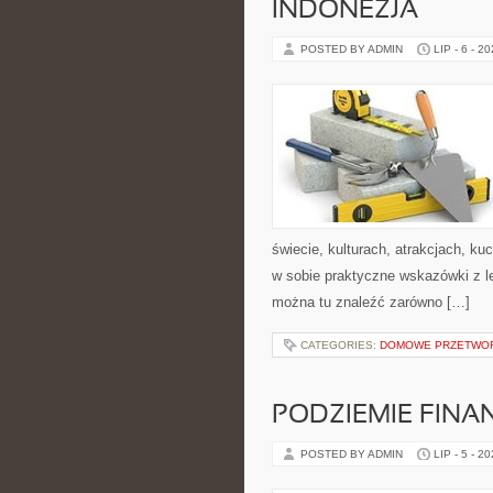
INDONEZJA
POSTED BY ADMIN
LIP - 6 - 2
świecie, kulturach, atrakcjach, kuc
w sobie praktyczne wskazówki z 
można tu znaleźć zarówno […]
CATEGORIES:
DOMOWE PRZETWO
PODZIEMIE FIN
POSTED BY ADMIN
LIP - 5 - 2