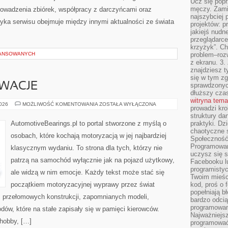
Ucz się popr
męczy. Zamia
owadzenia zbiórek, współpracy z darczyńcami oraz
najszybciej 
yka serwisu obejmuje między innymi aktualności ze świata
projektów: p
jakiejś nudn
przeglądarce,
krzyżyk”. Ch
WANSOWANYCH
problem–rozw
z ekranu. 3.
znajdziesz t
się w tym zg
OWACJE
sprawdzonych
dłuższy cza
witryna tem
TECHNIKA
2026
MOŻLIWOŚĆ KOMENTOWANIA
ZOSTAŁA WYŁĄCZONA
prowadzi kro
I
INNOWACJE
struktury da
AutomotiveBearings.pl to portal stworzone z myślą o
praktyki. Dz
chaotyczne s
osobach, które kochają motoryzacją w jej najbardziej
Społeczność 
Programowani
klasycznym wydaniu. To strona dla tych, którzy nie
uczysz się 
patrzą na samochód wyłącznie jak na pojazd użytkowy,
Facebooku lu
programistyc
ale widzą w nim emocje. Każdy tekst może stać się
Twoim mieści
początkiem motoryzacyjnej wyprawy przez świat
kod, proś o 
popełniają b
 przełomowych konstrukcji, zapomnianych modeli,
bardzo odcią
programowani
w, które na stałe zapisały się w pamięci kierowców.
Najważniejsz
 hobby, […]
programować 