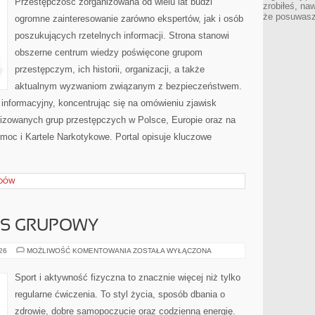
Przestępczość zorganizowana od wielu lat budzi
zrobiłeś, na
że posuwasz 
ogromne zainteresowanie zarówno ekspertów, jak i osób
poszukujących rzetelnych informacji. Strona stanowi
obszerne centrum wiedzy poświęcone grupom
przestępczym, ich historii, organizacji, a także
aktualnym wyzwaniom związanym z bezpieczeństwem.
informacyjny, koncentrując się na omówieniu zjawisk
nizowanych grup przestępczych w Polsce, Europie oraz na
moc i Kartele Narkotykowe. Portal opisuje kluczowe
ADÓW
ESS GRUPOWY
AEROBIK
026
MOŻLIWOŚĆ KOMENTOWANIA
ZOSTAŁA WYŁĄCZONA
I
FITNESS
GRUPOWY
Sport i aktywność fizyczna to znacznie więcej niż tylko
regularne ćwiczenia. To styl życia, sposób dbania o
zdrowie, dobre samopoczucie oraz codzienną energię.