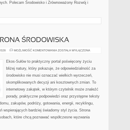
nych. Polecam Środowisko i Zrównoważony Rozwój i
HRONA ŚRODOWISKA
PRZYRODA
 2026
MOŻLIWOŚĆ KOMENTOWANIA
ZOSTAŁA WYŁĄCZONA
I
OCHRONA
ŚRODOWISKA
Ekos-Sułów to praktyczny portal poświęcony życiu
bliżej natury, który pokazuje, że odpowiedzialność za
środowisko nie musi oznaczać wielkich wyrzeczeń,
skomplikowanych decyzji ani kosztownych zmian. To
internetowy zakątek, w którym czytelnik może znaleźć
porady, praktyczne podpowiedzi oraz przystępne teksty
omu, zakupów, podróży, gotowania, energii, recyklingu,
ń wspierających bardziej świadomy styl życia. Strona
osobach, które chcą poznawać współczesne wyzwania