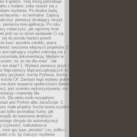
ez 6 godzin. Twój mózg potrzebuje
aktu z kodem, żeby oswoić się z
bem myślenia. Po drodze będą
echęcenia – to normalne. Zapisuj
ukcesy: pierwszy działający skrypt,
, pierwsza mini-aplikacja. Po roku
racy zobaczysz, jak ogromny krok
wet jeśli na co dzień wydawało Ci się,
się do przodu bardzo powoli.
e kusi: wysokie zarobki, praca
iwość tworzenia własnych projektów. Z
ny początkujący szybko zderzają się z
zrozumiałą dokumentacją, błędami w
zuciem, że „to nie dla mnie”. Jak
z ten etap? 1. Wybierz pierwszy język i
go Najczęstszy błąd początkujących to
dzy językami: trochę Pythona, trochę
 trochę C#. Zamiast tego wybierz jeden
: ma duże wsparcie społeczności (łatwo
oc), jest szeroko wykorzystywany, ma
ntację i materiały dla
ych. Dla wielu osób rozsądnym
tart jest Python albo JavaScript. 2.
zez małe projekty Sucha teoria szybko
st tylko przerabiać kursy, jak
przejdź do tworzenia drobnych
rostego skryptu do automatyzacji
ej czynności, kalkulatora w
 mini–gry typu „wisielec” czy „kółko i
odzi o to, by ćwiczyć myślenie