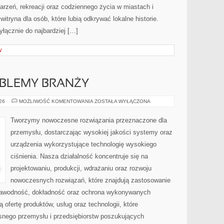
ydarzeń, rekreacji oraz codziennego życia w miastach i
tryna dla osób, które lubią odkrywać lokalne historie.
łącznie do najbardziej […]
W
OBLEMY BRANŻY
WYZWANIA
026
MOŻLIWOŚĆ KOMENTOWANIA
ZOSTAŁA WYŁĄCZONA
I
PROBLEMY
BRANŻY
Tworzymy nowoczesne rozwiązania przeznaczone dla
przemysłu, dostarczając wysokiej jakości systemy oraz
urządzenia wykorzystujące technologię wysokiego
ciśnienia. Nasza działalność koncentruje się na
projektowaniu, produkcji, wdrażaniu oraz rozwoju
nowoczesnych rozwiązań, które znajdują zastosowanie
ezawodność, dokładność oraz ochrona wykonywanych
 ofertę produktów, usług oraz technologii, które
nego przemysłu i przedsiębiorstw poszukujących