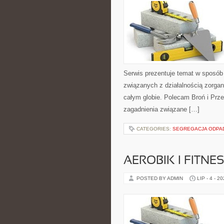
Serwis prezentuje temat w sposób 
związanych z działalnością zorga
całym globie. Polecam Broń i Prze
zagadnienia związane […]
CATEGORIES:
SEGREGACJA ODP
AEROBIK I FITN
POSTED BY ADMIN
LIP - 4 - 2