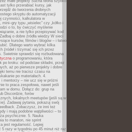
zez małe projekty Sucha teoria szybko
st tylko przerabiać kursy, jak
przejdź do tworzenia drobnych
rostego skryptu do automatyzacji
ej czynności, kalkulatora w
 mini–gry typu „wisielec” czy „kółko i
odzi o to, by ćwiczyć myślenie
iązanie, a nie tylko przepisywać kod
 Zadbaj o dobre źródła wiedzy W sieci
ysiące kursów, filmów i blogów – i łatwo
ubić. Dlatego warto wybrać kilka
 źródeł i trzymać się ich przez
s. Świetnie sprawdzi się rozbudowana
atyczna
o programowaniu, która
k po kroku: od podstaw składni, przez
nych, aż po pierwsze projekty i dobre
ięki temu nie tracisz czasu na
kakanie po materiałach. 4.
i mentorzy – nie ucz się w próżni
e to praca zespołowa, nawet jeśli
sam w domu. Dołącz do: grup na
b Discordzie, forów
znych, lokalnych meetupów (jeśli są w
e). Zadawaj pytania, pokazuj swój
feedback. Zobaczysz, że inni też
łędy i mają podobne wątpliwości – to
ża psychicznie. 5. Nauka
a to maraton, nie sprint
a jest regularność. Lepiej
5 razy w tygodniu po 45 minut niż raz