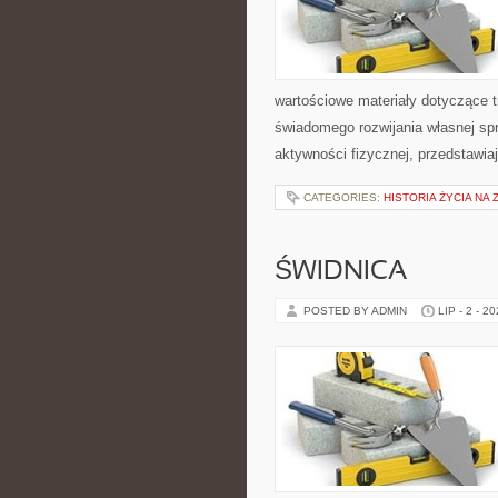
wartościowe materiały dotyczące t
świadomego rozwijania własnej sp
aktywności fizycznej, przedstawia
CATEGORIES:
HISTORIA ŻYCIA NA 
ŚWIDNICA
POSTED BY ADMIN
LIP - 2 - 2