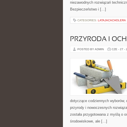
niezawodnych rozwiązań technicz
Bezpieczeństwo i […]
CATEGORIES:
LATAJACACHOLERA
PRZYRODA I OC
POSTED BY ADMIN
CZE - 27 -
dotyczące codziennych wyborów, d
przyrody i nowoczesnych rozwiąza
została przygotowana z myślą o 
środowiskowe, ale […]