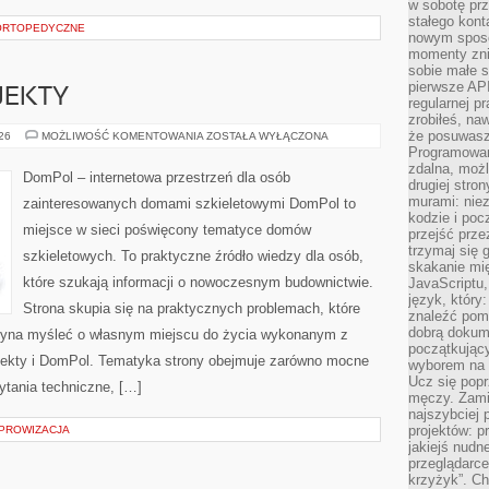
w sobotę prz
stałego kont
 ORTOPEDYCZNE
nowym sposo
momenty zni
sobie małe s
pierwsze API
OJEKTY
regularnej p
zrobiłeś, na
że posuwasz 
INSPIRACJE
026
MOŻLIWOŚĆ KOMENTOWANIA
ZOSTAŁA WYŁĄCZONA
I
Programowani
PROJEKTY
zdalna, możl
DomPol – internetowa przestrzeń dla osób
drugiej stro
murami: nie
zainteresowanych domami szkieletowymi DomPol to
kodzie i poc
miejsce w sieci poświęcony tematyce domów
przejść prze
trzymaj się 
szkieletowych. To praktyczne źródło wiedzy dla osób,
skakanie mię
które szukają informacji o nowoczesnym budownictwie.
JavaScriptu,
język, który
Strona skupia się na praktycznych problemach, które
znaleźć pom
dobrą dokume
czyna myśleć o własnym miejscu do życia wykonanym z
początkując
ojekty i DomPol. Tematyka strony obejmuje zarówno mocne
wyborem na s
Ucz się popr
ytania techniczne, […]
męczy. Zamia
najszybciej 
projektów: p
MPROWIZACJA
jakiejś nudn
przeglądarce,
krzyżyk”. Ch