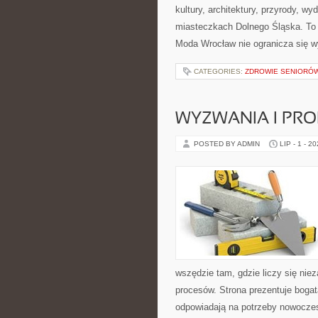
kultury, architektury, przyrody, w
miasteczkach Dolnego Śląska. To wi
Moda Wrocław nie ogranicza się wy
CATEGORIES:
ZDROWIE SENIORÓ
WYZWANIA I PR
POSTED BY ADMIN
LIP - 1 - 2
wszędzie tam, gdzie liczy się ni
procesów. Strona prezentuje bogatą
odpowiadają na potrzeby nowoczes