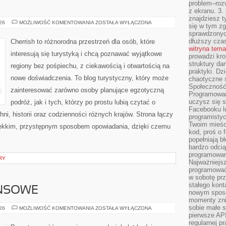
problem–rozw
z ekranu. 3.
znajdziesz t
INDONEZJA
026
MOŻLIWOŚĆ KOMENTOWANIA
ZOSTAŁA WYŁĄCZONA
się w tym zg
sprawdzonych
dłuższy cza
Cherrish to różnorodna przestrzeń dla osób, które
witryna tem
interesują się turystyką i chcą poznawać wyjątkowe
prowadzi kro
struktury da
regiony bez pośpiechu, z ciekawością i otwartością na
praktyki. Dz
nowe doświadczenia. To blog turystyczny, który może
chaotyczne s
Społeczność 
zainteresować zarówno osoby planujące egzotyczną
Programowani
uczysz się 
podróż, jak i tych, którzy po prostu lubią czytać o
Facebooku lu
hni, historii oraz codzienności różnych krajów. Strona łączy
programistyc
Twoim mieści
lekkim, przystępnym sposobem opowiadania, dzięki czemu
kod, proś o 
popełniają b
bardzo odcią
programowani
RY
Najważniejsz
programować 
w sobotę prz
stałego kont
ANSOWE
nowym sposo
momenty zni
sobie małe s
PODZIEMIE
026
MOŻLIWOŚĆ KOMENTOWANIA
ZOSTAŁA WYŁĄCZONA
FINANSOWE
pierwsze API
regularnej p