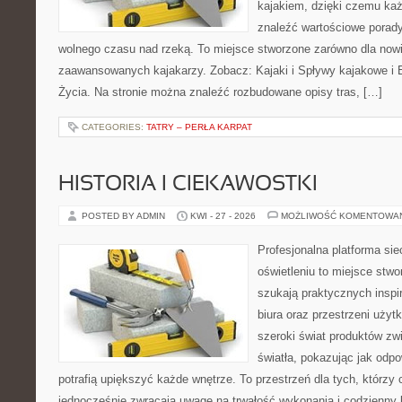
kajakiem, dzięki czemu ka
znaleźć wartościowe porady
wolnego czasu nad rzeką. To miejsce stworzone zarówno dla nowic
zaawansowanych kajakarzy. Zobacz: Kajaki i Spływy kajakowe i
Życia. Na stronie można znaleźć rozbudowane opisy tras, […]
CATEGORIES:
TATRY – PERŁA KARPAT
HISTORIA I CIEKAWOSTKI
POSTED BY ADMIN
KWI - 27 - 2026
MOŻLIWOŚĆ KOMENTOWA
Profesjonalna platforma si
oświetleniu to miejsce stwo
szukają praktycznych inspi
biura oraz przestrzeni użyt
szeroki świat produktów zw
światła, pokazując jak odp
potrafią upiększyć każde wnętrze. To przestrzeń dla tych, którzy 
jednocześnie zwracają uwagę na trwałość wykonania i codzienny 