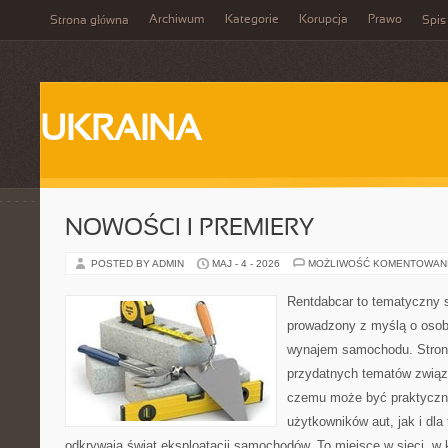
Archiwum
Kategorie
Korupcja
Prawo
Strona główna
Spis
UKRAINA
NOWOŚCI I PREMIERY
POSTED BY ADMIN
MAJ - 4 - 2026
MOŻLIWOŚĆ KOMENTOWAN
Rentdabcar to tematyczny s
prowadzony z myślą o osob
wynajem samochodu. Strona
przydatnych tematów związ
czemu może być praktyczn
użytkowników aut, jak i dla 
odkrywają świat eksploatacji samochodów. To miejsce w sieci, w