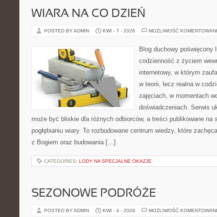
WIARA NA CO DZIEŃ
POSTED BY ADMIN
KWI - 7 - 2026
MOŻLIWOŚĆ KOMENTOWAN
Blog duchowy poświęcony lu
codzienność z życiem wew
internetowy, w którym zauf
w teorii, lecz realna w codz
zajęciach, w momentach wd
doświadczeniach. Serwis u
może być bliskie dla różnych odbiorców, a treści publikowane na 
pogłębianiu wiary. To rozbudowane centrum wiedzy, które zachęc
z Bogiem oraz budowania […]
CATEGORIES:
LODY NA SPECJALNE OKAZJE
SEZONOWE PODRÓŻE
POSTED BY ADMIN
KWI - 4 - 2026
MOŻLIWOŚĆ KOMENTOWAN