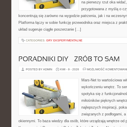
na pierwszy rzut oka widać,
przygotowana z myślą o czy
koncentrują się zarówno na wygodzie patrzenia, jak i na wczes
Platforma łączy w sobie funkcję przewodnika oraz miejsca z pra
układ sugeruje ciągłe poszerzanie […]
CATEGORIES:
GRY EKSPERYMENTALNE
PORADNIKI DIY – ZRÓB TO SAM
POSTED BY ADMIN
KWI - 9 - 2026
MOŻLIWOŚĆ KOMENTOWAN
Mars-Net to wartościowa wit
wykończeniu wnętrz. To ser
spotyka się z funkcjonalnoś
miłośników pięknych wnętr
najlepszych inspiracji, pok
związanych z podłogami, a 
okiennymi. To baza wiedzy dla osób, które urządzają wnętrze od 