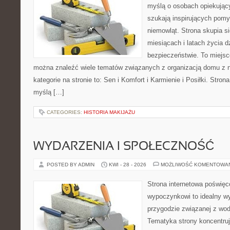
myślą o osobach opiekujący
szukają inspirujących pom
niemowląt. Strona skupia s
miesiącach i latach życia 
bezpieczeństwie. To miejsc
można znaleźć wiele tematów związanych z organizacją domu z
kategorie na stronie to: Sen i Komfort i Karmienie i Posiłki. Stro
myślą […]
CATEGORIES:
HISTORIA MAKIJAŻU
WYDARZENIA I SPOŁECZNOŚĆ
POSTED BY ADMIN
KWI - 28 - 2026
MOŻLIWOŚĆ KOMENTOWA
Strona internetowa poświę
wypoczynkowi to idealny wy
przygodzie związanej z wod
Tematyka strony koncentruj