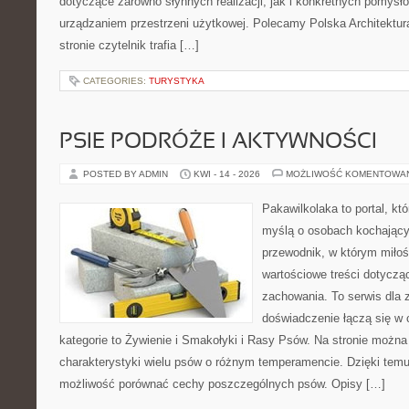
dotyczące zarówno słynnych realizacji, jak i konkretnych pomys
urządzaniem przestrzeni użytkowej. Polecamy Polska Architektura
stronie czytelnik trafia […]
CATEGORIES:
TURYSTYKA
PSIE PODRÓŻE I AKTYWNOŚCI
POSTED BY ADMIN
KWI - 14 - 2026
MOŻLIWOŚĆ KOMENTOWA
Pakawilkolaka to portal, kt
myślą o osobach kochający
przewodnik, w którym miłoś
wartościowe treści dotycząc
zachowania. To serwis dla
doświadczenie łączą się w c
kategorie to Żywienie i Smakołyki i Rasy Psów. Na stronie możn
charakterystyki wielu psów o różnym temperamencie. Dzięki tem
możliwość porównać cechy poszczególnych psów. Opisy […]