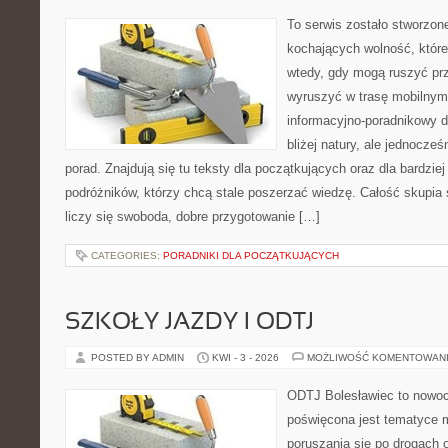
To serwis zostało stworzon
kochających wolność, które
wtedy, gdy mogą ruszyć prz
wyruszyć w trasę mobilny
informacyjno-poradnikowy dl
bliżej natury, ale jednocze
porad. Znajdują się tu teksty dla początkujących oraz dla bardzi
podróżników, którzy chcą stale poszerzać wiedzę. Całość skupia 
liczy się swoboda, dobre przygotowanie […]
CATEGORIES:
PORADNIKI DLA POCZĄTKUJĄCYCH
SZKOŁY JAZDY I ODTJ
POSTED BY ADMIN
KWI - 3 - 2026
MOŻLIWOŚĆ KOMENTOWAN
ODTJ Bolesławiec to nowoc
poświęcona jest tematyce 
poruszania się po drogach 