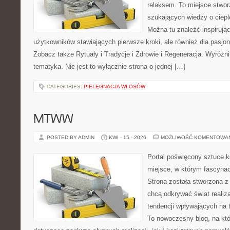
relaksem. To miejsce stwo
szukających wiedzy o cieple
Można tu znaleźć inspirując
użytkowników stawiających pierwsze kroki, ale również dla pasj
Zobacz także Rytuały i Tradycje i Zdrowie i Regeneracja. Wyróżnik
tematyka. Nie jest to wyłącznie strona o jednej […]
CATEGORIES:
PIELĘGNACJA WŁOSÓW
MTWW
POSTED BY ADMIN
KWI - 15 - 2026
MOŻLIWOŚĆ KOMENTOWA
Portal poświęcony sztuce k
miejsce, w którym fascynac
Strona została stworzona z
chcą odkrywać świat realizac
tendencji wpływających na t
To nowoczesny blog, na kt