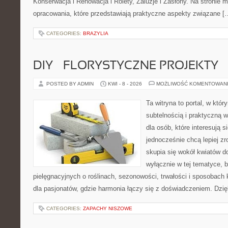
Konserwacja i Renowacja i Rolety, Żaluzje i Zasłony. Na stronie
opracowania, które przedstawiają praktyczne aspekty związane [
CATEGORIES:
BRAZYLIA
DIY – FLORYSTYCZNE PROJEKTY
POSTED BY ADMIN
KWI - 8 - 2026
MOŻLIWOŚĆ KOMENTOWAN
Ta witryna to portal, w któr
subtelnością i praktyczną w
dla osób, które interesują s
jednocześnie chcą lepiej zr
skupia się wokół kwiatów do
wyłącznie w tej tematyce, 
pielęgnacyjnych o roślinach, sezonowości, trwałości i sposobac
dla pasjonatów, gdzie harmonia łączy się z doświadczeniem. Dzię
CATEGORIES:
ZAPACHY NISZOWE