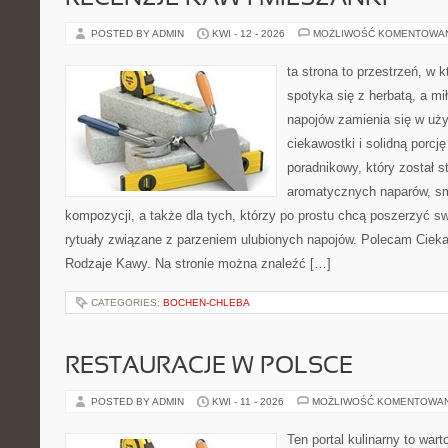
POSTED BY ADMIN
KWI - 12 - 2026
MOŻLIWOŚĆ KOMENTOWA
ta strona to przestrzeń, w
spotyka się z herbatą, a m
napojów zamienia się w uż
ciekawostki i solidną porcj
poradnikowy, który został s
aromatycznych naparów, s
kompozycji, a także dla tych, którzy po prostu chcą poszerzyć s
rytuały związane z parzeniem ulubionych napojów. Polecam Ciekaw
Rodzaje Kawy. Na stronie można znaleźć […]
CATEGORIES:
BOCHEN-CHLEBA
RESTAURACJE W POLSCE
POSTED BY ADMIN
KWI - 11 - 2026
MOŻLIWOŚĆ KOMENTOWA
Ten portal kulinarny to war