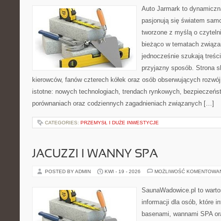
Auto Jarmark to dynamiczna
pasjonują się światem sam
tworzone z myślą o czyteln
bieżąco w tematach związa
jednocześnie szukają treśc
przyjazny sposób. Strona sk
kierowców, fanów czterech kółek oraz osób obserwujących rozwój
istotne: nowych technologiach, trendach rynkowych, bezpieczeństw
porównaniach oraz codziennych zagadnieniach związanych […]
CATEGORIES:
PRZEMYSŁ I DUŻE INWESTYCJE
JACUZZI I WANNY SPA
POSTED BY ADMIN
KWI - 19 - 2026
MOŻLIWOŚĆ KOMENTOWA
SaunaWadowice.pl to wart
informacji dla osób, które i
basenami, wannami SPA or