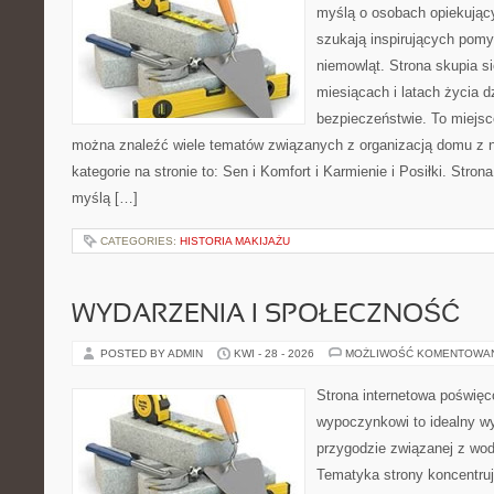
myślą o osobach opiekujący
szukają inspirujących pom
niemowląt. Strona skupia s
miesiącach i latach życia 
bezpieczeństwie. To miejsc
można znaleźć wiele tematów związanych z organizacją domu z
kategorie na stronie to: Sen i Komfort i Karmienie i Posiłki. Stro
myślą […]
CATEGORIES:
HISTORIA MAKIJAŻU
WYDARZENIA I SPOŁECZNOŚĆ
POSTED BY ADMIN
KWI - 28 - 2026
MOŻLIWOŚĆ KOMENTOWA
Strona internetowa poświę
wypoczynkowi to idealny wy
przygodzie związanej z wod
Tematyka strony koncentruj