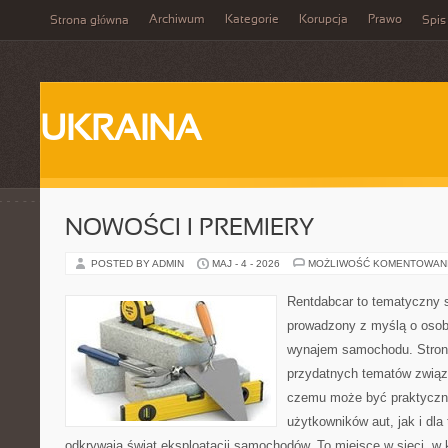
Archiwum
Kategorie
Korupcja
Prawo
Strona główna
Spis
UKRAINA
NOWOŚCI I PREMIERY
POSTED BY ADMIN
MAJ - 4 - 2026
MOŻLIWOŚĆ KOMENTOWAN
Rentdabcar to tematyczny s
prowadzony z myślą o osob
wynajem samochodu. Strona
przydatnych tematów związ
czemu może być praktyczn
użytkowników aut, jak i dla 
odkrywają świat eksploatacji samochodów. To miejsce w sieci, w