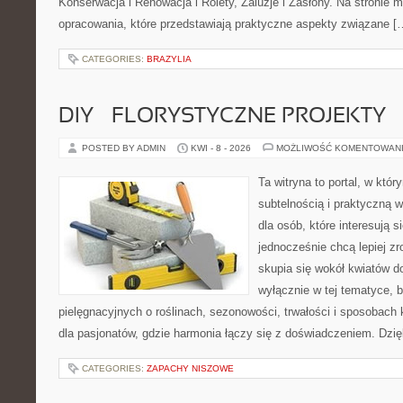
Konserwacja i Renowacja i Rolety, Żaluzje i Zasłony. Na stronie
opracowania, które przedstawiają praktyczne aspekty związane [
CATEGORIES:
BRAZYLIA
DIY – FLORYSTYCZNE PROJEKTY
POSTED BY ADMIN
KWI - 8 - 2026
MOŻLIWOŚĆ KOMENTOWAN
Ta witryna to portal, w któr
subtelnością i praktyczną w
dla osób, które interesują s
jednocześnie chcą lepiej zr
skupia się wokół kwiatów do
wyłącznie w tej tematyce, 
pielęgnacyjnych o roślinach, sezonowości, trwałości i sposobac
dla pasjonatów, gdzie harmonia łączy się z doświadczeniem. Dzię
CATEGORIES:
ZAPACHY NISZOWE