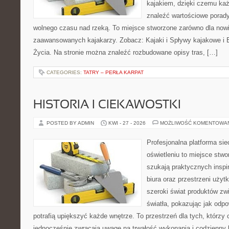
kajakiem, dzięki czemu ka
znaleźć wartościowe porady
wolnego czasu nad rzeką. To miejsce stworzone zarówno dla nowic
zaawansowanych kajakarzy. Zobacz: Kajaki i Spływy kajakowe i
Życia. Na stronie można znaleźć rozbudowane opisy tras, […]
CATEGORIES:
TATRY – PERŁA KARPAT
HISTORIA I CIEKAWOSTKI
POSTED BY ADMIN
KWI - 27 - 2026
MOŻLIWOŚĆ KOMENTOWA
Profesjonalna platforma si
oświetleniu to miejsce stwo
szukają praktycznych inspi
biura oraz przestrzeni użyt
szeroki świat produktów zw
światła, pokazując jak odp
potrafią upiększyć każde wnętrze. To przestrzeń dla tych, którzy 
jednocześnie zwracają uwagę na trwałość wykonania i codzienny 