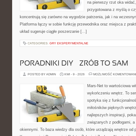
na pierwszy rzut oka widać,
przygotowana z myślą o czy
koncentrują się zarówno na wygodzie patrzenia, jak i na wczes
Platforma łączy w sobie funkcję przewodnika oraz miejsca z pra
układ sugeruje ciągłe poszerzanie […]
CATEGORIES:
GRY EKSPERYMENTALNE
PORADNIKI DIY – ZRÓB TO SAM
POSTED BY ADMIN
KWI - 9 - 2026
MOŻLIWOŚĆ KOMENTOWAN
Mars-Net to wartościowa wit
wykończeniu wnętrz. To ser
spotyka się z funkcjonalnoś
miłośników pięknych wnętr
najlepszych inspiracji, pok
związanych z podłogami, a 
okiennymi. To baza wiedzy dla osób, które urządzają wnętrze od 