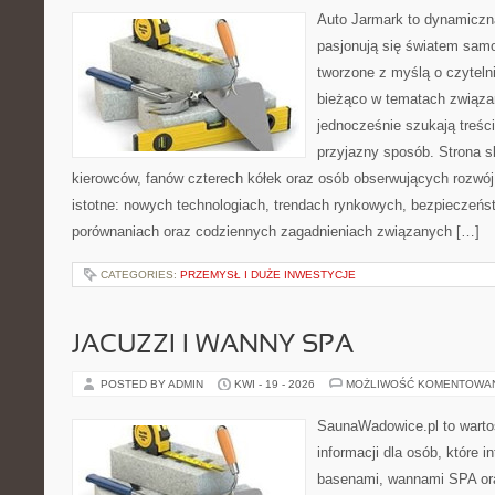
Auto Jarmark to dynamiczna
pasjonują się światem sam
tworzone z myślą o czyteln
bieżąco w tematach związa
jednocześnie szukają treśc
przyjazny sposób. Strona sk
kierowców, fanów czterech kółek oraz osób obserwujących rozwój
istotne: nowych technologiach, trendach rynkowych, bezpieczeństw
porównaniach oraz codziennych zagadnieniach związanych […]
CATEGORIES:
PRZEMYSŁ I DUŻE INWESTYCJE
JACUZZI I WANNY SPA
POSTED BY ADMIN
KWI - 19 - 2026
MOŻLIWOŚĆ KOMENTOWA
SaunaWadowice.pl to wart
informacji dla osób, które i
basenami, wannami SPA or