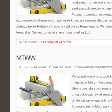
relaksem. To miejsce stwo
szukających wiedzy o cieple
Można tu znaleźć inspirując
użytkowników stawiających pierwsze kroki, ale również dla pasj
Zobacz także Rytuały i Tradycje i Zdrowie i Regeneracja. Wyróżnik
tematyka. Nie jest to wyłącznie strona o jednej […]
CATEGORIES:
PIELĘGNACJA WŁOSÓW
MTWW
POSTED BY ADMIN
KWI - 15 - 2026
MOŻLIWOŚĆ KOMENTOWA
Portal poświęcony sztuce k
miejsce, w którym fascynac
Strona została stworzona z
chcą odkrywać świat realizac
tendencji wpływających na t
To nowoczesny blog, na kt