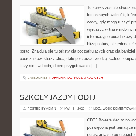
To serwis zostało stworzon
kochających wolność, które
wtedy, gdy mogą ruszyć prz
wyruszyć w trasę mobilny
informacyjno-poradnikowy dl
bliżej natury, ale jednocze
porad. Znajdują się tu teksty dla początkujących oraz dla bardzi
podróżników, którzy chcą stale poszerzać wiedzę. Całość skupia 
liczy się swoboda, dobre przygotowanie […]
CATEGORIES:
PORADNIKI DLA POCZĄTKUJĄCYCH
SZKOŁY JAZDY I ODTJ
POSTED BY ADMIN
KWI - 3 - 2026
MOŻLIWOŚĆ KOMENTOWAN
ODTJ Bolesławiec to nowoc
poświęcona jest tematyce 
poruszania się po drogach 