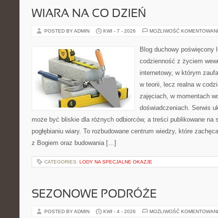
WIARA NA CO DZIEŃ
POSTED BY ADMIN
KWI - 7 - 2026
MOŻLIWOŚĆ KOMENTOWAN
Blog duchowy poświęcony lu
codzienność z życiem wew
internetowy, w którym zauf
w teorii, lecz realna w codz
zajęciach, w momentach wd
doświadczeniach. Serwis u
może być bliskie dla różnych odbiorców, a treści publikowane na 
pogłębianiu wiary. To rozbudowane centrum wiedzy, które zachęc
z Bogiem oraz budowania […]
CATEGORIES:
LODY NA SPECJALNE OKAZJE
SEZONOWE PODRÓŻE
POSTED BY ADMIN
KWI - 4 - 2026
MOŻLIWOŚĆ KOMENTOWAN