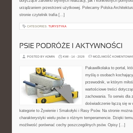
dotyczące zarówno słynnych realizacji, jak i konkretnych pomys
urządzaniem przestrzeni użytkowej. Polecamy Polska Architektura
stronie czytelnik trafia […]
CATEGORIES:
TURYSTYKA
PSIE PODRÓŻE I AKTYWNOŚCI
POSTED BY ADMIN
KWI - 14 - 2026
MOŻLIWOŚĆ KOMENTOWA
Pakawilkolaka to portal, kt
myślą o osobach kochający
przewodnik, w którym miłoś
wartościowe treści dotycząc
zachowania. To serwis dla
doświadczenie łączą się w c
kategorie to Żywienie i Smakołyki i Rasy Psów. Na stronie możn
charakterystyki wielu psów o różnym temperamencie. Dzięki tem
możliwość porównać cechy poszczególnych psów. Opisy […]