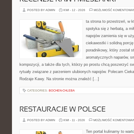
POSTED BY ADMIN
KWI - 12 - 2026
MOŻLIWOŚĆ KOMENTOWA
ta strona to przestrzeń, w
spotyka się z herbatą, a m
napojów zamienia się w uż
ciekawostki i solidną porcj
poradnikowy, który został s
aromatycznych naparów, s
kompozycji, a także dla tych, którzy po prostu chcą poszerzyć s
rytuały związane z parzeniem ulubionych napojów. Polecam Ciekaw
Rodzaje Kawy. Na stronie można znaleźć […]
CATEGORIES:
BOCHEN-CHLEBA
RESTAURACJE W POLSCE
POSTED BY ADMIN
KWI - 11 - 2026
MOŻLIWOŚĆ KOMENTOWA
Ten portal kulinarny to war