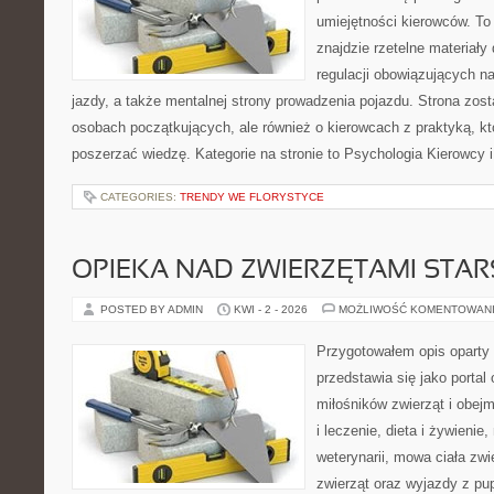
umiejętności kierowców. To 
znajdzie rzetelne materiały
regulacji obowiązujących n
jazdy, a także mentalnej strony prowadzenia pojazdu. Strona zos
osobach początkujących, ale również o kierowcach z praktyką, k
poszerzać wiedzę. Kategorie na stronie to Psychologia Kierowcy 
CATEGORIES:
TRENDY WE FLORYSTYCE
OPIEKA NAD ZWIERZĘTAMI STAR
POSTED BY ADMIN
KWI - 2 - 2026
MOŻLIWOŚĆ KOMENTOWAN
Przygotowałem opis oparty 
przedstawia się jako portal
miłośników zwierząt i obejm
i leczenie, dieta i żywienie,
weterynarii, mowa ciała zwi
zwierząt oraz wyjazdy z pup